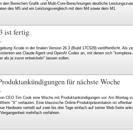
n den Bereichen Grafik und Multi-Core-Berechnungen deutliche Leistungszuw
Daten des M5 und ein Leistungsvergleich mit dem M4 sowie dem M1.
 ist fertig
n
bung Xcode in der finalen Version 26.3 (Build 17C529) veröffentlicht. Als ze
ssistenten wie Claude Agent und OpenAI Codex an, mit denen sich "komplex
r als je zuvor entwickeln" lassen sollen.
 Produktankündigungen für nächste Woche
n
von CEO Tim Cook eine Woche mit Produktankündigungen vor. Am Montag soll
form "X" verlauten. Eine klassische Online-Produktpräsentation ist offenbar 
ue Hardware verteilt auf zwei bis drei Tage einfach auf seiner Web-Seite an
r Vergangenheit mehrfach verfahren.