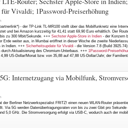
f LTE-Router; Sechster Apple-Store in Indien;
 für Vivaldi; 1Password-Preiserhöhung
n
rtnerlink*) - der TP-Link TL-MR100 stellt über das Mobilfunknetz eine Interne
et und bei Amazon kurzzeitig für 41,41 statt 69,90 Euro erhältlich. Der Route
 bis zu 300 Mbit/Sekunde. +++
Sechster Apple-Store in Indien
- der Konzern 
r Erde weiter aus, in Mumbai eröffnet in dieser Woche die zweite Niederlassu
 in Indien. +++
Sicherheitsupdate für Vivaldi
- die Version 7.8 (Build 3925.7
n durch Aktualisierung des Chromium-Unterbaus. +++
1Password-Preiserhöhu
 4,99 US-Dollar/Monat bzw. von 35,88 auf 47,88 US-Dollar/Jahr; der Familientar
G: Internetzugang via Mobilfunk, Stromver
n
 der Berliner Netzwerkspezialist FRITZ! einen neuen WLAN-Router präsentier
llt. Via 5G werden Datenübertragungsraten von bis zu zwei Gbit pro Sekunde err
und 5,0 GHz. Die Stromversorgung erfolgt via USB-C, wodurch auch der mobile