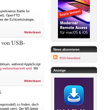
pielsweise Battle for
piel), OpenTTD
re der Echtzeitstrategie,
Weiterlesen
n von USB-
News abonnieren
RSS-Newsfeed
ablösen, während AppleScript
g weiterentwickelt wird
. Mit
Anzeige
Weiterlesen
k
iegsmodell) zu finden, doch
soweit sein). Der M5 bietet