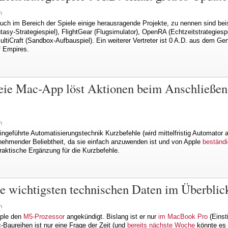
n
uch im Bereich der Spiele einige herausragende Projekte, zu nennen sind beis
asy-Strategiespiel), FlightGear (Flugsimulator), OpenRA (Echtzeitstrategies
ultiCraft (Sandbox-Aufbauspiel). Ein weiterer Vertreter ist 0 A.D. aus dem Gen
f Empires.
reie Mac-App löst Aktionen beim Anschließe
n
geführte Automatisierungstechnik Kurzbefehle (wird mittelfristig Automator 
zunehmender Beliebtheit, da sie einfach anzuwenden ist und von Apple
beständi
praktische Ergänzung für die Kurzbefehle.
e wichtigsten technischen Daten im Überblic
n
pple den
M5-Prozessor
angekündigt. Bislang ist er nur
im MacBook Pro
(Einst
-Baureihen ist nur eine Frage der Zeit (und
bereits nächste Woche
könnte es 