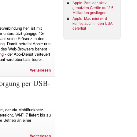
Apple: Zahl der aktiv
genutzten Geräte auf 2,5
Milliarden gestiegen
Apple: Mac mini wird
künftig auch in den USA
tverbindung her, ist mit
gefertigt
r unterstützt gängige 4G-
baut seine Präsenz in dem
ng. Damit betreibt Apple nun
4) des Web-Browsers behebt
ng
- der Abo-Dienst verteuert
if wird ebenfalls teurer.
Weiterlesen
sorgung per USB-
t, der via Mobilfunknetz
eicht, Wi-Fi 7 liefert bis zu
 Betrieb an einer
Weiterlesen