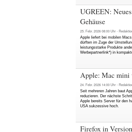
UGREEN: Neues 2
Gehäuse
25. Febr. 2026
08:00 Uhr -
Redaktio
Apple liefert bei mobilen Macs
dürften im Zuge der Umstellung
leistungsstarke Produkte ande
Werbepartnerlink*) in kompak
Apple: Mac mini w
24. Febr. 2026
14:00 Uhr -
Redaktio
Seit mehreren Jahren baut App
reduzieren. Der nächste Schri
Apple bereits Server für den h
USA sukzessive hoch.
Firefox in Versio