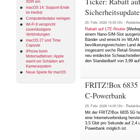
Ticker: Rabatt au
XDR ein
macOS 14: Support-Ende
Sicherheitsupdate
im Herbst
Computertastatur reinigen
25. Febr. 2026
15:00 Uhr -
Redaktio
Wi-Fi 8 verspricht
Rabatt auf LTE-Router
(Werbepa
zuverlässigere
einem Nano-SIM-Slot ausgerüst
Verbindungen
Bänder und erreicht im WLAN
macOS 27 und Time
bevölkerungsreichsten Land de
Capsule
insgesamt sechs Retail-Stores
iPhone beim
neu entdeckte Schwachstelle
Motorradfahren: Apple
den Standardtarif von 3,99 auf
warnt vor Schäden am
Kamerasystem
Neue Spiele für macOS
FRITZ!Box 6835 5
C-Powerbank
25. Febr. 2026
14:00 Uhr -
Redaktio
Mit der FRITZ!Box 6835 5G hat
eine Internetverbindung herste
3,5 Gbit pro Sekunde auf 2,4 
Powerbank möglich ist.