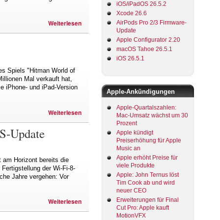
iOS/iPadOS 26.5.2
Xcode 26.6
Weiterlesen
AirPods Pro 2/3 Firmware-
Update
Apple Configurator 2.20
macOS Tahoe 26.5.1
iOS 26.5.1
es Spiels "Hitman World of
illionen Mal verkauft hat,
ie iPhone- und iPad-Version
Apple-Ankündigungen
Apple-Quartalszahlen:
Weiterlesen
Mac-Umsatz wächst um 30
Prozent
OS-Update
Apple kündigt
Preiserhöhung für Apple
Music an
Apple erhöht Preise für
 am Horizont bereits die
viele Produkte
Fertigstellung der Wi-Fi-8-
Apple: John Ternus löst
liche Jahre vergehen: Vor
Tim Cook ab und wird
neuer CEO
Erweiterungen für Final
Weiterlesen
Cut Pro: Apple kauft
MotionVFX