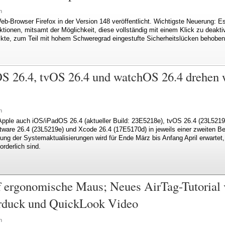
n
eb-Browser Firefox in der Version 148 veröffentlicht. Wichtigste Neuerung: Es
ktionen, mitsamt der Möglichkeit, diese vollständig mit einem Klick zu deakti
te, zum Teil mit hohem Schweregrad eingestufte Sicherheitslücken behoben
S 26.4, tvOS 26.4 und watchOS 26.4 drehen 
n
Apple auch iOS/iPadOS 26.4 (aktueller Build: 23E5218e), tvOS 26.4 (23L521
are 26.4 (23L5219e) und Xcode 26.4 (17E5170d) in jeweils einer zweiten Bet
lung der Systemaktualisierungen wird für Ende März bis Anfang April erwartet,
orderlich sind.
uf ergonomische Maus; Neues AirTag-Tutorial
rduck und QuickLook Video
n