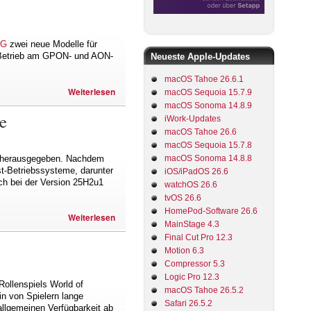
5G
zwei neue Modelle für
n Betrieb am GPON- und AON-
Neueste Apple-Updates
macOS Tahoe 26.6.1
Weiterlesen
macOS Sequoia 15.7.9
macOS Sonoma 14.8.9
e
iWork-Updates
macOS Tahoe 26.6
macOS Sequoia 15.7.8
ro herausgegeben. Nachdem
macOS Sonoma 14.8.8
t-Betriebssysteme, darunter
iOS/iPadOS 26.6
ich bei der Version 25H2u1
watchOS 26.6
tvOS 26.6
HomePod-Software 26.6
Weiterlesen
MainStage 4.3
Final Cut Pro 12.3
Motion 6.3
Compressor 5.3
Logic Pro 12.3
Rollenspiels World of
macOS Tahoe 26.5.2
in von Spielern lange
Safari 26.5.2
 allgemeinen Verfügbarkeit ab