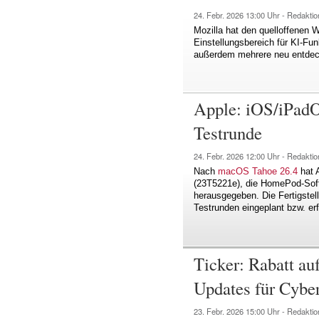
24. Febr. 2026
13:00 Uhr -
Redaktio
Mozilla hat den quelloffenen W
Einstellungsbereich für KI-Fun
außerdem mehrere neu entdeck
Apple: iOS/iPadO
Testrunde
24. Febr. 2026
12:00 Uhr -
Redaktio
Nach
macOS Tahoe 26.4
hat 
(23T5221e), die HomePod-Softw
herausgegeben. Die Fertigstel
Testrunden eingeplant bzw. erf
Ticker: Rabatt a
Updates für Cybe
23. Febr. 2026
15:00 Uhr -
Redaktio