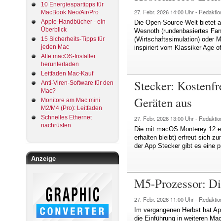
10 Energiespartipps für
27. Febr. 2026
14:00 Uhr -
Redaktio
MacBook Neo/Air/Pro
Apple-Handbücher - ein
Die Open-Source-Welt bietet a
Überblick
Wesnoth (rundenbasiertes Fant
15 Sicherheits-Tipps für
(Wirtschaftssimulation) oder M
jeden Mac
inspiriert vom Klassiker Age o
Alte macOS-Installer
herunterladen
Leitfaden Mac-Kauf
Stecker: Kostenf
Anti-Viren-Software für den
Mac?
Geräten aus
Monitore am Mac mini
M2/M4 (Pro): Leitfaden
Schnelles Ethernet
27. Febr. 2026
13:00 Uhr -
Redaktio
nachrüsten
Die mit macOS Monterey 12 ein
erhalten bleibt) erfreut sich 
der App Stecker gibt es eine 
Anzeige
M5-Prozessor: Di
27. Febr. 2026
11:00 Uhr -
Redaktio
Im vergangenen Herbst hat A
die Einführung in weiteren Mac