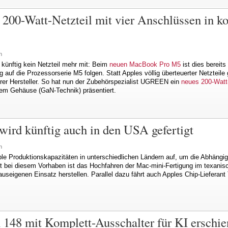
00-Watt-Netzteil mit vier Anschlüssen in 
n
 künftig kein Netzteil mehr mit: Beim
neuen MacBook Pro M5
ist dies bereits
 auf die Prozessorserie M5 folgen. Statt Apples völlig überteuerter Netzteile 
rer Hersteller. So hat nun der Zubehörspezialist UGREEN ein
neues 200-Watt-
tem Gehäuse (GaN-Technik) präsentiert.
ird künftig auch in den USA gefertigt
n
le Produktionskapazitäten in unterschiedlichen Ländern auf, um die Abhängig
tt bei diesem Vorhaben ist das Hochfahren der Mac-mini-Fertigung im texanis
auseigenen Einsatz herstellen. Parallel dazu fährt auch Apples Chip-Lieferan
n 148 mit Komplett-Ausschalter für KI erschi