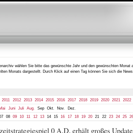
Direkt
zum
Inhalt
tenarchiv wählen Sie bitte das gewünschte Jahr und den gewünschten Monat 
lten Monats dargestellt. Durch Klick auf einen Tag können Sie sich die News
2011
2012
2013
2014
2015
2016
2017
2018
2019
2020
2021
2022
Mai
Juni
Juli
Aug.
Sep
Okt.
Nov.
Dez.
07
08
09
10
11
12
13
14
15
16
17
18
19
20
21
22
23
24
25
2
zeitstrategiespiel 0 A.D. erhält großes Update