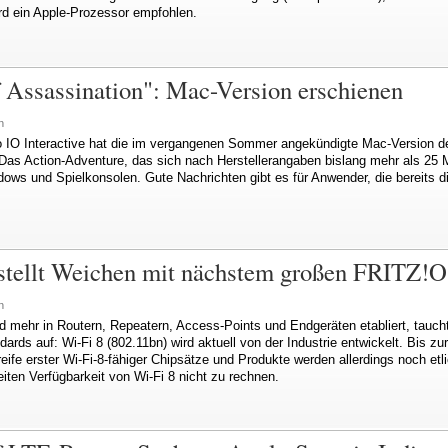
d ein Apple-Prozessor empfohlen.
 Assassination": Mac-Version erschienen
n
o IO Interactive hat die im vergangenen Sommer angekündigte Mac-Version d
 Das Action-Adventure, das sich nach Herstellerangaben bislang mehr als 25 M
dows und Spielkonsolen. Gute Nachrichten gibt es für Anwender, die bereits d
stellt Weichen mit nächstem großen FRITZ!
n
 mehr in Routern, Repeatern, Access-Points und Endgeräten etabliert, taucht
rds auf: Wi-Fi 8 (802.11bn) wird aktuell von der Industrie entwickelt. Bis zur 
eife erster Wi-Fi-8-fähiger Chipsätze und Produkte werden allerdings noch et
eiten Verfügbarkeit von Wi-Fi 8 nicht zu rechnen.