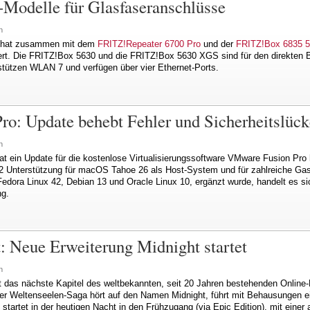
odelle für Glasfaseranschlüsse
n
Z! hat zusammen mit dem
FRITZ!Repeater 6700 Pro
und der
FRITZ!Box 6835 
ert. Die FRITZ!Box 5630 und die FRITZ!Box 5630 XGS sind für den direkte
stützen WLAN 7 und verfügen über vier Ethernet-Ports.
o: Update behebt Fehler und Sicherheitslück
n
at ein Update für die kostenlose Virtualisierungssoftware VMware Fusion P
H2 Unterstützung für macOS Tahoe 26 als Host-System und für zahlreiche Gas
Fedora Linux 42, Debian 13 und Oracle Linux 10, ergänzt wurde, handelt es s
ng.
: Neue Erweiterung Midnight startet
n
t das nächste Kapitel des weltbekannten, seit 20 Jahren bestehenden Online-
 der Weltenseelen-Saga hört auf den Namen Midnight, führt mit Behausungen e
startet in der heutigen Nacht in den Frühzugang (via Epic Edition), mit einer