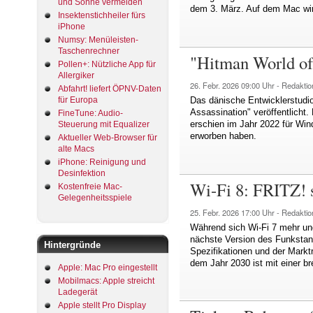
und Sonne vermeiden
dem 3. März. Auf dem Mac wir
Insektenstichheiler fürs
iPhone
Numsy: Menüleisten-
Taschenrechner
"Hitman World of
Pollen+: Nützliche App für
Allergiker
26. Febr. 2026
09:00 Uhr -
Redaktio
Abfahrt! liefert ÖPNV-Daten
Das dänische Entwicklerstudi
für Europa
Assassination" veröffentlicht.
FineTune: Audio-
erschien im Jahr 2022 für Win
Steuerung mit Equalizer
erworben haben.
Aktueller Web-Browser für
alte Macs
iPhone: Reinigung und
Desinfektion
Wi-Fi 8: FRITZ! 
Kostenfreie Mac-
Gelegenheitsspiele
25. Febr. 2026
17:00 Uhr -
Redaktio
Während sich Wi-Fi 7 mehr und
nächste Version des Funkstanda
Hintergründe
Spezifikationen und der Marktr
dem Jahr 2030 ist mit einer br
Apple: Mac Pro eingestellt
Mobilmacs: Apple streicht
Ladegerät
Apple stellt Pro Display