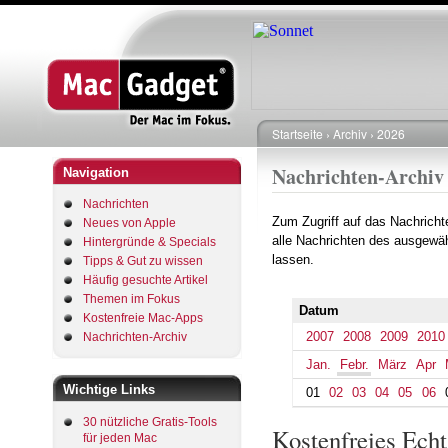
Startseite
Archiv
2026
Pfadnavigation
Nachrichten-Archiv
Navigation
Nachrichten
Zum Zugriff auf das Nachrich
Neues von Apple
alle Nachrichten des ausgewäh
Hintergründe & Specials
lassen.
Tipps & Gut zu wissen
Häufig gesuchte Artikel
Themen im Fokus
Datum
Kostenfreie Mac-Apps
2007
2008
2009
2010
Nachrichten-Archiv
Jan.
Febr.
März
Apr
Wichtige Links
01
02
03
04
05
06
30 nützliche Gratis-Tools
Kostenfreies Echt
für jeden Mac