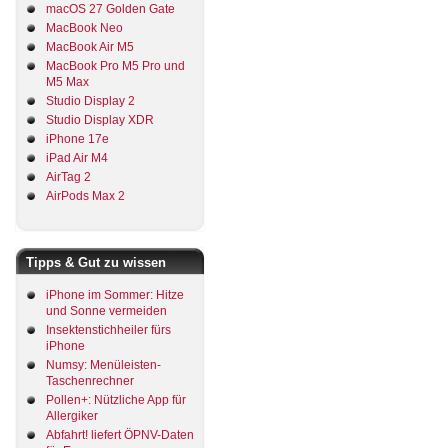
macOS 27 Golden Gate
MacBook Neo
MacBook Air M5
MacBook Pro M5 Pro und
M5 Max
Studio Display 2
Studio Display XDR
iPhone 17e
iPad Air M4
AirTag 2
AirPods Max 2
Tipps & Gut zu wissen
iPhone im Sommer: Hitze
und Sonne vermeiden
Insektenstichheiler fürs
iPhone
Numsy: Menüleisten-
Taschenrechner
Pollen+: Nützliche App für
Allergiker
Abfahrt! liefert ÖPNV-Daten