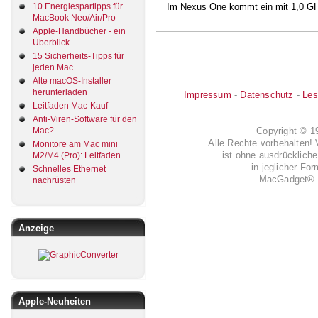
10 Energiespartipps für
Im Nexus One kommt ein mit 1,0 GH
MacBook Neo/Air/Pro
Apple-Handbücher - ein
Überblick
15 Sicherheits-Tipps für
jeden Mac
Alte macOS-Installer
herunterladen
Impressum
-
Datenschutz
-
Les
Leitfaden Mac-Kauf
Anti-Viren-Software für den
Copyright © 
Mac?
Alle Rechte vorbehalten! 
Monitore am Mac mini
ist ohne ausdrückli
M2/M4 (Pro): Leitfaden
in jeglicher Fo
Schnelles Ethernet
MacGadget® i
nachrüsten
Anzeige
Apple-Neuheiten