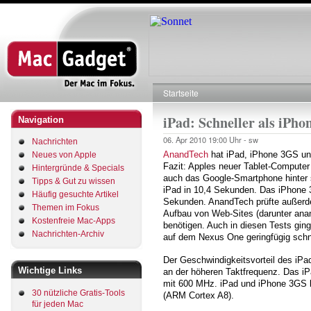
Direkt
zum
Inhalt
Startseite
Pfadnavigation
iPad: Schneller als iPh
Navigation
06. Apr 2010
19:00 Uhr -
sw
Nachrichten
AnandTech
hat iPad, iPhone 3GS un
Neues von Apple
Fazit: Apples neuer Tablet-Computer
Hintergründe & Specials
auch das Google-Smartphone hinter s
Tipps & Gut zu wissen
iPad in 10,4 Sekunden. Das iPhone 
Häufig gesuchte Artikel
Sekunden. AnandTech prüfte außerde
Themen im Fokus
Aufbau von Web-Sites (darunter ana
Kostenfreie Mac-Apps
benötigen. Auch in diesen Tests gin
Nachrichten-Archiv
auf dem Nexus One geringfügig schne
Der Geschwindigkeitsvorteil des iP
Wichtige Links
an der höheren Taktfrequenz. Das iP
mit 600 MHz. iPad und iPhone 3GS ba
30 nützliche Gratis-Tools
(ARM Cortex A8).
für jeden Mac