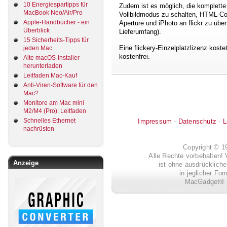
10 Energiespartipps für
Zudem ist es möglich, die komplette
MacBook Neo/Air/Pro
Vollbildmodus zu schalten, HTML-Cod
Apple-Handbücher - ein
Aperture und iPhoto an flickr zu üb
Überblick
Lieferumfang).
15 Sicherheits-Tipps für
Eine flickery-Einzelplatzlizenz kost
jeden Mac
kostenfrei.
Alte macOS-Installer
herunterladen
Leitfaden Mac-Kauf
Anti-Viren-Software für den
Mac?
Monitore am Mac mini
M2/M4 (Pro): Leitfaden
Schnelles Ethernet
Impressum
-
Datenschutz
-
L
nachrüsten
Copyright © 
Alle Rechte vorbehalten! 
Anzeige
ist ohne ausdrückli
in jeglicher Fo
MacGadget® i