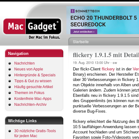
Direkt
zum
Inhalt
Startseite
Pfadnavigation
flickery 1.9.1.5 mit Deta
Navigation
19. Aug. 2010
13:00 Uhr -
sw
Nachrichten
Der flickr-Client
flickery
ist in der
Ver
Neues von Apple
Binary) erschienen. Der Hersteller 
Hintergründe & Specials
über 30 Verbesserungen in flickery 
Tipps & Gut zu wissen
nun Objekte innerhalb von Alben und 
Häufig gesuchte Artikel
Galerien ändern. Zudem können jetz
Themen im Fokus
Ebenfalls neu in flickery 1.9.1.5 s
Kostenfreie Mac-Apps
des Gruppenlimits (es können nun m
Nachrichten-Archiv
punktuelle Verbesserungen an der Be
diverse Bug-Fixes.
Wichtige Links
flickery erleichtert die Nutzung des 
10.5 lauffähigen Anwendung lassen s
30 nützliche Gratis-Tools
Account hochladen und um Stichwor
für jeden Mac
Favoriten sowie Foto-/Videosets ver