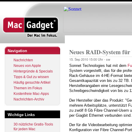
Direkt
zum
Inhalt
Startseite
Pfadnavigation
Neues RAID-System für 
Navigation
15. Sep 2010
15:00 Uhr -
sw
Nachrichten
Sonnet Technologies hat mit dem
Fu
Neues von Apple
System vorgestellt, das für die prof
Hintergründe & Specials
Rack-Gehäuse im 4-HE-Format bietet
Tipps & Gut zu wissen
Gesamtkapazität von bis zu 32 TB. 
Häufig gesuchte Artikel
Herstellerangaben eine Lesegeschwi
Themen im Fokus
Schreibgeschwindigkeit von bis zu 
Kostenfreie Mac-Apps
Nachrichten-Archiv
Der Hersteller über das Produkt: "Ge
mehrere Arbeitsplätze, unterstützt F
zu zwölf 8 Gb Fibre Channel-Usern u
Wichtige Links
per Giagbit Ethernet verbunden sind. 
30 nützliche Gratis-Tools
Der für die Videobearbeitung optimie
für jeden Mac
Konfiguration vier Fibre Channel-Port