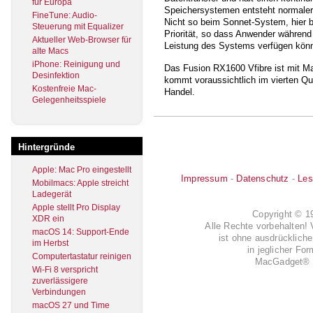
für Europa
Speichersystemen entsteht normalerw
FineTune: Audio-
Nicht so beim Sonnet-System, hier bi
Steuerung mit Equalizer
Priorität, so dass Anwender während
Aktueller Web-Browser für
Leistung des Systems verfügen kön
alte Macs
iPhone: Reinigung und
Das Fusion RX1600 Vfibre ist mit M
Desinfektion
kommt voraussichtlich im vierten Qu
Kostenfreie Mac-
Handel.
Gelegenheitsspiele
Hintergründe
Apple: Mac Pro eingestellt
Impressum
-
Datenschutz
-
Les
Mobilmacs: Apple streicht
Ladegerät
Apple stellt Pro Display
Copyright © 
XDR ein
Alle Rechte vorbehalten! 
macOS 14: Support-Ende
ist ohne ausdrückli
im Herbst
in jeglicher Fo
Computertastatur reinigen
MacGadget® i
Wi-Fi 8 verspricht
zuverlässigere
Verbindungen
macOS 27 und Time