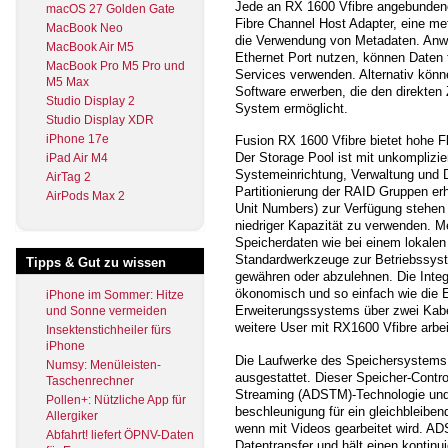
Jede an RX 1600 Vfibre angebundene 
macOS 27 Golden Gate
Fibre Channel Host Adapter, eine me
MacBook Neo
die Verwendung von Metadaten. Anwe
MacBook Air M5
Ethernet Port nutzen, können Daten 
MacBook Pro M5 Pro und
Services verwenden. Alternativ könn
M5 Max
Software erwerben, die den direkte
Studio Display 2
System ermöglicht.
Studio Display XDR
iPhone 17e
Fusion RX 1600 Vfibre bietet hohe Fle
Der Storage Pool ist mit unkomplizi
iPad Air M4
Systemeinrichtung, Verwaltung und D
AirTag 2
Partitionierung der RAID Gruppen er
AirPods Max 2
Unit Numbers) zur Verfügung stehen 
niedriger Kapazität zu verwenden. 
Speicherdaten wie bei einem lokale
Standardwerkzeuge zur Betriebssys
Tipps & Gut zu wissen
gewähren oder abzulehnen. Die Integ
ökonomisch und so einfach wie die
iPhone im Sommer: Hitze
Erweiterungssystems über zwei Kabe
und Sonne vermeiden
weitere User mit RX1600 Vfibre arbei
Insektenstichheiler fürs
iPhone
Die Laufwerke des Speichersystems 
Numsy: Menüleisten-
ausgestattet. Dieser Speicher-Contro
Taschenrechner
Streaming (ADSTM)-Technologie und b
Pollen+: Nützliche App für
beschleunigung für ein gleichbleibe
Allergiker
wenn mit Videos gearbeitet wird. AD
Abfahrt! liefert ÖPNV-Daten
Datentransfer und hält einen kontinui