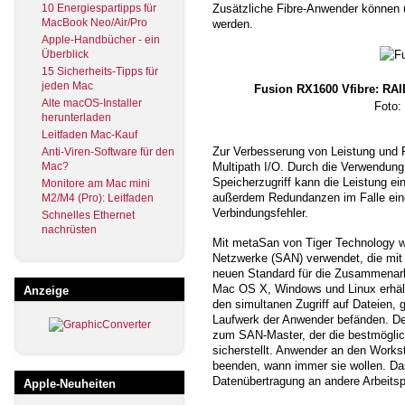
10 Energiespartipps für
Zusätzliche Fibre-Anwender können 
MacBook Neo/Air/Pro
werden.
Apple-Handbücher - ein
Überblick
15 Sicherheits-Tipps für
jeden Mac
Fusion RX1600 Vfibre: RAI
Alte macOS-Installer
Foto:
herunterladen
Leitfaden Mac-Kauf
Zur Verbesserung von Leistung und F
Anti-Viren-Software für den
Mac?
Multipath I/O. Durch die Verwendun
Speicherzugriff kann die Leistung e
Monitore am Mac mini
außerdem Redundanzen im Falle eine
M2/M4 (Pro): Leitfaden
Verbindungsfehler.
Schnelles Ethernet
nachrüsten
Mit metaSan von Tiger Technology wi
Netzwerke (SAN) verwendet, die mit
neuen Standard für die Zusammenarbe
Mac OS X, Windows und Linux erhält
Anzeige
den simultanen Zugriff auf Dateien, 
Laufwerk der Anwender befänden. D
zum SAN-Master, der die bestmöglic
sicherstellt. Anwender an den Works
beenden, wann immer sie wollen. Da
Datenübertragung an andere Arbeitspl
Apple-Neuheiten