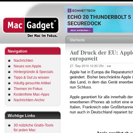
Direkt
zum
Inhalt
Startseite
Pfadnavigation
Auf Druck der EU: Apple
Navigation
europaweit
Nachrichten
27. Sep 2010
12:30 Uhr -
sw
Neues von Apple
Hintergründe & Specials
Apple hat in Europa die Reparaturric
geändert. Bisher beschränkte Apple
Tipps & Gut zu wissen
das Land, in dem das Gerät erworbe
Häufig gesuchte Artikel
nun Schluss.
Themen im Fokus
Kostenfreie Mac-Apps
Apple garantiert für alle innerhalb d
Nachrichten-Archiv
erworbenen iPhones ab sofort eine eu
Italien, Frankreich oder Großbritann
nun auch in Deutschland repariert bz
Wichtige Links
30 nützliche Gratis-Tools
für jeden Mac