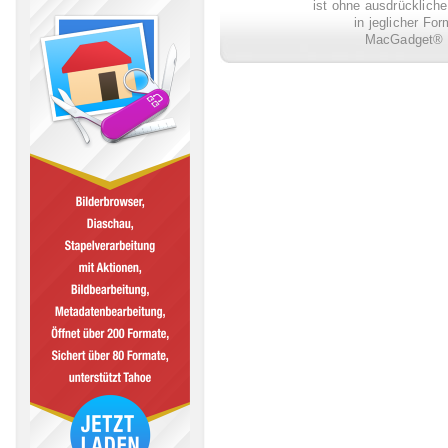
ist ohne ausdrückli
in jeglicher Fo
MacGadget® i