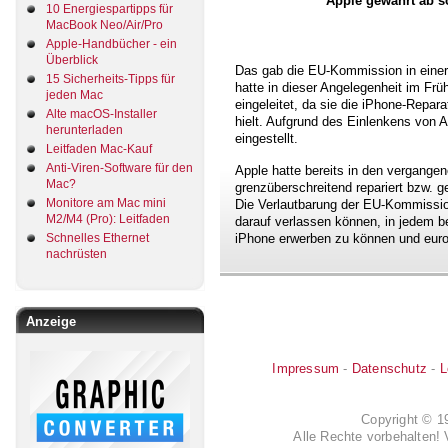
Apple gewährt ab s
10 Energiespartipps für
MacBook Neo/Air/Pro
Apple-Handbücher - ein
Überblick
Das gab die EU-Kommission in eine
15 Sicherheits-Tipps für
hatte in dieser Angelegenheit im Fr
jeden Mac
eingeleitet, da sie die iPhone-Repar
Alte macOS-Installer
hielt. Aufgrund des Einlenkens von 
herunterladen
eingestellt.
Leitfaden Mac-Kauf
Anti-Viren-Software für den
Apple hatte bereits in den vergange
Mac?
grenzüberschreitend repariert bzw. get
Monitore am Mac mini
Die Verlautbarung der EU-Kommission
M2/M4 (Pro): Leitfaden
darauf verlassen können, in jedem be
Schnelles Ethernet
iPhone erwerben zu können und euro
nachrüsten
Anzeige
Impressum
-
Datenschutz
-
L
Copyright © 
Alle Rechte vorbehalten! 