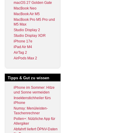
macOS 27 Golden Gate
MacBook Neo
MacBook Air M5
MacBook Pro M5 Pro und
M5 Max
Studio Display 2
Studio Display XDR
iPhone 17e
iPad Air M4
AirTag 2
AirPods Max 2
Tipps & Gut zu wissen
iPhone im Sommer: Hitze
und Sonne vermeiden
Insektenstichheiler fürs
iPhone
Numsy: Menüleisten-
Taschenrechner
Pollen+: Nützliche App für
Allergiker
Abfahrt! liefert ÖPNV-Daten