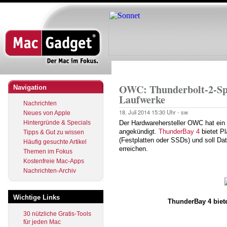
Direkt
zum
Inhalt
Startseite
Pfadnavigation
OWC: Thunderbolt-2-Spei
Navigation
Laufwerke
Nachrichten
18. Juli 2014
15:30 Uhr -
sw
Neues von Apple
Hintergründe & Specials
Der Hardwarehersteller OWC hat ein
angekündigt.
ThunderBay 4
bietet Pl
Tipps & Gut zu wissen
(Festplatten oder SSDs) und soll Da
Häufig gesuchte Artikel
erreichen.
Themen im Fokus
Kostenfreie Mac-Apps
Nachrichten-Archiv
Wichtige Links
ThunderBay 4 bietet
30 nützliche Gratis-Tools
für jeden Mac