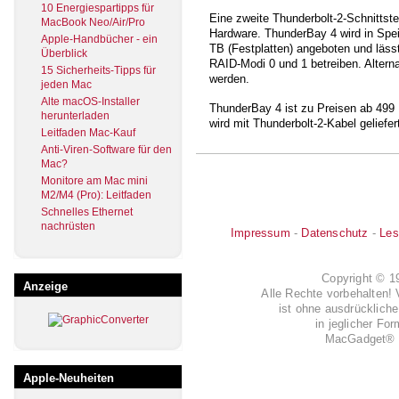
10 Energiespartipps für
Eine zweite Thunderbolt-2-Schnittste
MacBook Neo/Air/Pro
Hardware. ThunderBay 4 wird in Spei
Apple-Handbücher - ein
TB (Festplatten) angeboten und läss
Überblick
RAID-Modi 0 und 1 betreiben. Altern
15 Sicherheits-Tipps für
werden.
jeden Mac
Alte macOS-Installer
ThunderBay 4 ist zu Preisen ab 499 
herunterladen
wird mit Thunderbolt-2-Kabel geliefe
Leitfaden Mac-Kauf
Anti-Viren-Software für den
Mac?
Monitore am Mac mini
M2/M4 (Pro): Leitfaden
Schnelles Ethernet
nachrüsten
Impressum
-
Datenschutz
-
Les
Copyright © 
Anzeige
Alle Rechte vorbehalten! 
ist ohne ausdrückli
in jeglicher Fo
MacGadget® i
Apple-Neuheiten