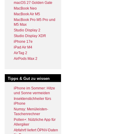
macOS 27 Golden Gate
MacBook Neo
MacBook Air M5
MacBook Pro M5 Pro und
M5 Max
Studio Display 2
Studio Display XDR
iPhone 17e
iPad Air M4
AirTag 2
AirPods Max 2
Tipps & Gut zu wissen
iPhone im Sommer: Hitze
und Sonne vermeiden
Insektenstichheiler fürs
iPhone
Numsy: Menüleisten-
Taschenrechner
Pollen+: Nützliche App für
Allergiker
Abfahrt! liefert ÖPNV-Daten