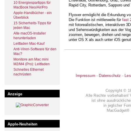
Ensenada, Gothenburg, Graz, Loret
10 Energiespartipps für
Rapid City, Rotterdam, Sapporo und 
MacBook Neo/Air/Pro
Apple-Handbücher - ein
Flyover ermöglicht die Erkundung von
Überblick
Die Funktion ist mittlerweile für
fast 
15 Sicherheits-Tipps für
mit fotorealistischen, interaktiven 
jeden Mac
und Sehenswürdigkeiten aus der Voge
Alte macOS-Installer
zoomen, bewegen, drehen und neigen"
herunterladen
unter OS X als auch unter iOS genu
Leitfaden Mac-Kauf
Anti-Viren-Software für den
Mac?
Monitore am Mac mini
M2/M4 (Pro): Leitfaden
Schnelles Ethernet
nachrüsten
Impressum
-
Datenschutz
-
Les
Copyright © 
Anzeige
Alle Rechte vorbehalten! 
ist ohne ausdrückli
in jeglicher Fo
MacGadget® i
Apple-Neuheiten