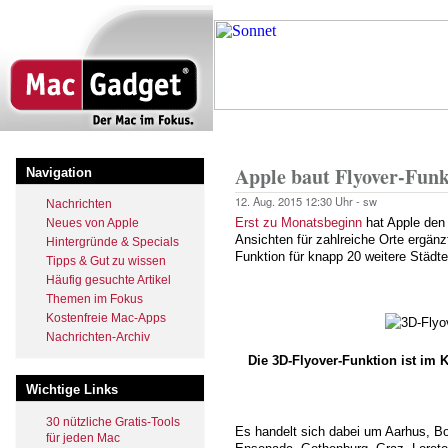
Direkt
zum
Inhalt
Startseite
Pfadnavigation
Apple baut Flyover-Funk
Navigation
12. Aug. 2015
12:30 Uhr -
sw
Nachrichten
Erst zu Monatsbeginn
hat Apple den
Neues von Apple
Ansichten für zahlreiche Orte ergänz
Hintergründe & Specials
Funktion für knapp 20 weitere Städte
Tipps & Gut zu wissen
Häufig gesuchte Artikel
Themen im Fokus
Kostenfreie Mac-Apps
Nachrichten-Archiv
Die 3D-Flyover-Funktion ist im
Wichtige Links
30 nützliche Gratis-Tools
Es handelt sich dabei um Aarhus, B
für jeden Mac