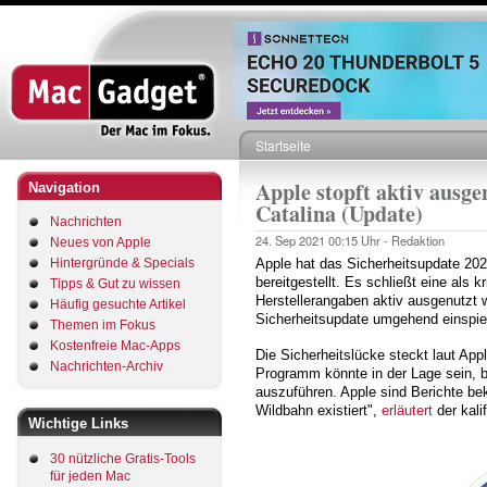
Direkt
zum
Inhalt
Startseite
Pfadnavigation
Apple stopft aktiv ausg
Navigation
Catalina (Update)
Nachrichten
24. Sep 2021
00:15 Uhr -
Redaktion
Neues von Apple
Hintergründe & Specials
Apple hat das Sicherheitsupdate 2
bereitgestellt. Es schließt eine als 
Tipps & Gut zu wissen
Herstellerangaben aktiv ausgenutzt 
Häufig gesuchte Artikel
Sicherheitsupdate umgehend einspie
Themen im Fokus
Kostenfreie Mac-Apps
Die Sicherheitslücke steckt laut Ap
Nachrichten-Archiv
Programm könnte in der Lage sein, 
auszuführen. Apple sind Berichte bek
Wildbahn existiert",
erläutert
der kali
Wichtige Links
30 nützliche Gratis-Tools
für jeden Mac