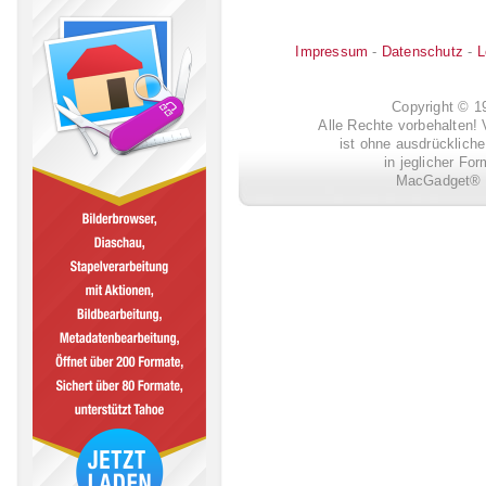
Impressum
-
Datenschutz
-
L
Copyright © 
Alle Rechte vorbehalten! 
ist ohne ausdrückli
in jeglicher Fo
MacGadget® i