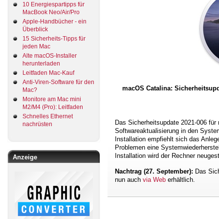
10 Energiespartipps für
MacBook Neo/Air/Pro
Apple-Handbücher - ein
Überblick
15 Sicherheits-Tipps für
jeden Mac
Alte macOS-Installer
herunterladen
Leitfaden Mac-Kauf
Anti-Viren-Software für den
macOS Catalina: Sicherheitsupda
Mac?
Monitore am Mac mini
M2/M4 (Pro): Leitfaden
Schnelles Ethernet
Das Sicherheitsupdate 2021-006 für 
nachrüsten
Softwareaktualisierung in den Syste
Installation empfiehlt sich das Anle
Problemen eine Systemwiederherstel
Installation wird der Rechner neugest
Anzeige
Nachtrag (27. September):
Das Sich
nun auch
via Web
erhältlich.