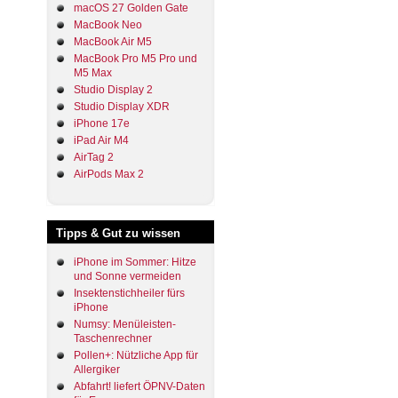
macOS 27 Golden Gate
MacBook Neo
MacBook Air M5
MacBook Pro M5 Pro und
M5 Max
Studio Display 2
Studio Display XDR
iPhone 17e
iPad Air M4
AirTag 2
AirPods Max 2
Tipps & Gut zu wissen
iPhone im Sommer: Hitze
und Sonne vermeiden
Insektenstichheiler fürs
iPhone
Numsy: Menüleisten-
Taschenrechner
Pollen+: Nützliche App für
Allergiker
Abfahrt! liefert ÖPNV-Daten