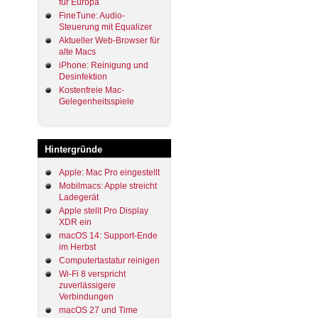
für Europa
FineTune: Audio-
Steuerung mit Equalizer
Aktueller Web-Browser für
alte Macs
iPhone: Reinigung und
Desinfektion
Kostenfreie Mac-
Gelegenheitsspiele
Hintergründe
Apple: Mac Pro eingestellt
Mobilmacs: Apple streicht
Ladegerät
Apple stellt Pro Display
XDR ein
macOS 14: Support-Ende
im Herbst
Computertastatur reinigen
Wi-Fi 8 verspricht
zuverlässigere
Verbindungen
macOS 27 und Time