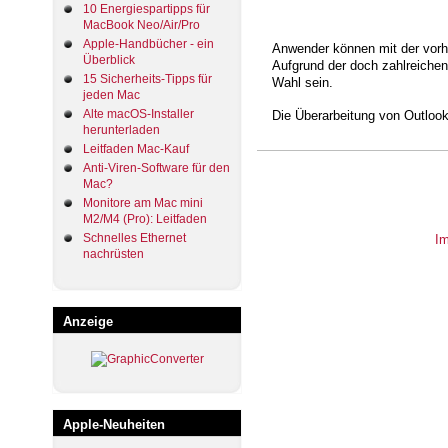
10 Energiespartipps für
MacBook Neo/Air/Pro
Apple-Handbücher - ein
Anwender können mit der vorhe
Überblick
Aufgrund der doch zahlreichen
15 Sicherheits-Tipps für
Wahl sein.
jeden Mac
Alte macOS-Installer
Die Überarbeitung von Outlook
herunterladen
Leitfaden Mac-Kauf
Anti-Viren-Software für den
Mac?
Monitore am Mac mini
M2/M4 (Pro): Leitfaden
Schnelles Ethernet
I
nachrüsten
Anzeige
Apple-Neuheiten