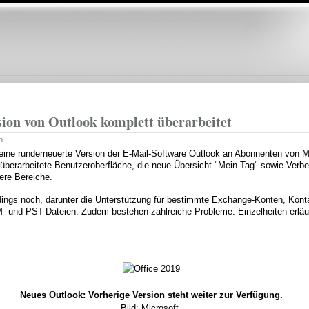
Direkt
zum
Inhalt
ion von Outlook komplett überarbeitet
n
e eine runderneuerte Version der E-Mail-Software Outlook an Abonnenten von Mi
 überarbeitete Benutzeroberfläche, die neue Übersicht "Mein Tag" sowie Verb
ere Bereiche.
rdings noch, darunter die Unterstützung für bestimmte Exchange-Konten, Konta
- und PST-Dateien. Zudem bestehen zahlreiche Probleme. Einzelheiten erläut
Neues Outlook: Vorherige Version steht weiter zur Verfügung.
Bild: Microsoft.