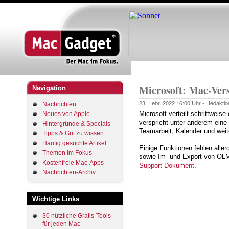
Startseite
Pfadnavigation
Microsoft: Mac-Vers
Navigation
23. Febr. 2022
16:00 Uhr -
Redaktio
Nachrichten
Microsoft verteilt schrittweis
Neues von Apple
verspricht unter anderem eine
Hintergründe & Specials
Teamarbeit, Kalender und weit
Tipps & Gut zu wissen
Häufig gesuchte Artikel
Einige Funktionen fehlen alle
Themen im Fokus
sowie Im- und Export von OLM
Kostenfreie Mac-Apps
Support-Dokument
.
Nachrichten-Archiv
Wichtige Links
30 nützliche Gratis-Tools
für jeden Mac