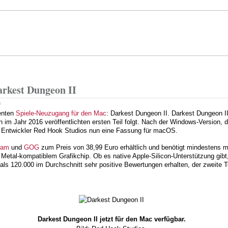
Direkt
zum
Inhalt
arkest Dungeon II
n
nenten
Spiele-Neuzugang für den Mac
: Darkest Dungeon II. Darkest Dungeon II
n im Jahr 2016 veröffentlichten ersten Teil folgt. Nach der Windows-Version, d
he Entwickler Red Hook Studios nun eine Fassung für macOS.
eam
und
GOG
zum Preis von 38,99 Euro erhältlich und benötigt mindestens 
Metal-kompatiblem Grafikchip. Ob es native Apple-Silicon-Unterstützung gibt, 
ls 120.000 im Durchschnitt sehr positive Bewertungen erhalten, der zweite Te
Darkest Dungeon II jetzt für den Mac verfügbar.