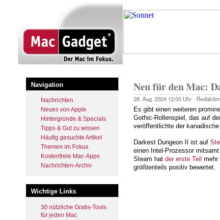
Startseite
Pfadnavigation
Neu für den Mac: D
Navigation
28. Aug. 2024
12:00 Uhr -
Redaktio
Nachrichten
Es gibt einen weiteren promi
Neues von Apple
Gothic-Rollenspiel, das auf de
Hintergründe & Specials
veröffentlichte der kanadisc
Tipps & Gut zu wissen
Häufig gesuchte Artikel
Darkest Dungeon II ist auf
St
Themen im Fokus
einen Intel-Prozessor mitsamt 
Kostenfreie Mac-Apps
Steam hat
der erste Teil
mehr a
Nachrichten-Archiv
größtenteils positiv bewertet.
Wichtige Links
30 nützliche Gratis-Tools
für jeden Mac