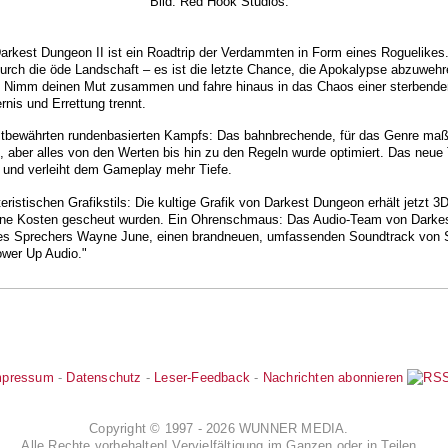
Bild: Red Hook Studios.
arkest Dungeon II ist ein Roadtrip der Verdammten in Form eines Roguelikes. 
urch die öde Landschaft – es ist die letzte Chance, die Apokalypse abzuwehr
 … Nimm deinen Mut zusammen und fahre hinaus in das Chaos einer sterbenden
rnis und Errettung trennt.
altbewährten rundenbasierten Kampfs: Das bahnbrechende, für das Genre m
, aber alles von den Werten bis hin zu den Regeln wurde optimiert. Das neu
 und verleiht dem Gameplay mehr Tiefe.
ristischen Grafikstils: Die kultige Grafik von Darkest Dungeon erhält jetzt 
keine Kosten gescheut wurden. Ein Ohrenschmaus: Das Audio-Team von Darke
es Sprechers Wayne June, einen brandneuen, umfassenden Soundtrack von 
ower Up Audio."
mpressum
-
Datenschutz
-
Leser-Feedback
-
Nachrichten abonnieren
Copyright © 1997 - 2026 WUNNER MEDIA.
Alle Rechte vorbehalten! Vervielfältigung im Ganzen oder in Teilen