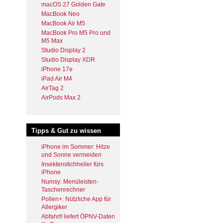
macOS 27 Golden Gate
MacBook Neo
MacBook Air M5
MacBook Pro M5 Pro und
M5 Max
Studio Display 2
Studio Display XDR
iPhone 17e
iPad Air M4
AirTag 2
AirPods Max 2
Tipps & Gut zu wissen
iPhone im Sommer: Hitze
und Sonne vermeiden
Insektenstichheiler fürs
iPhone
Numsy: Menüleisten-
Taschenrechner
Pollen+: Nützliche App für
Allergiker
Abfahrt! liefert ÖPNV-Daten