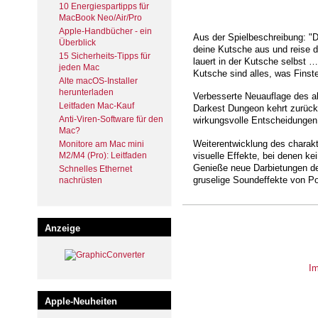
10 Energiespartipps für
MacBook Neo/Air/Pro
Apple-Handbücher - ein
Aus der Spielbeschreibung: "D
Überblick
deine Kutsche aus und reise d
15 Sicherheits-Tipps für
lauert in der Kutsche selbst
jeden Mac
Kutsche sind alles, was Finste
Alte macOS-Installer
herunterladen
Verbesserte Neuauflage des 
Leitfaden Mac-Kauf
Darkest Dungeon kehrt zurück
Anti-Viren-Software für den
wirkungsvolle Entscheidungen
Mac?
Weiterentwicklung des charakte
Monitore am Mac mini
M2/M4 (Pro): Leitfaden
visuelle Effekte, bei denen 
Genieße neue Darbietungen d
Schnelles Ethernet
gruselige Soundeffekte von P
nachrüsten
Anzeige
I
Apple-Neuheiten