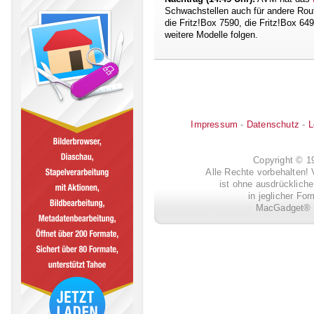
Schwachstellen auch für andere Route
die Fritz!Box 7590, die Fritz!Box 64
weitere Modelle folgen.
Impressum
-
Datenschutz
-
L
Copyright © 
Alle Rechte vorbehalten! 
ist ohne ausdrückli
in jeglicher Fo
MacGadget® i