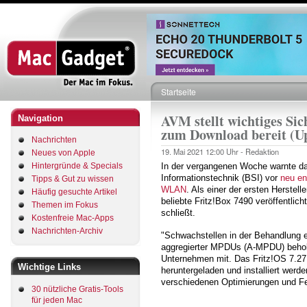
Direkt
zum
Inhalt
Startseite
Pfadnavigation
AVM stellt wichtiges Sic
Navigation
zum Download bereit (U
Nachrichten
19. Mai 2021
12:00 Uhr -
Redaktion
Neues von Apple
Hintergründe & Specials
In der vergangenen Woche warnte da
Informationstechnik (BSI) vor
neu en
Tipps & Gut zu wissen
WLAN
. Als einer der ersten Herstell
Häufig gesuchte Artikel
beliebte Fritz!Box 7490 veröffentlic
Themen im Fokus
schließt.
Kostenfreie Mac-Apps
Nachrichten-Archiv
"Schwachstellen in der Behandlung e
aggregierter MPDUs (A-MPDU) behoben 
Unternehmen mit. Das Fritz!OS 7.27 k
Wichtige Links
heruntergeladen und installiert werd
verschiedenen Optimierungen und Feh
30 nützliche Gratis-Tools
für jeden Mac