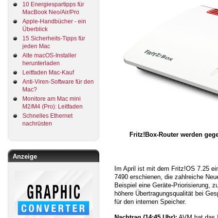
10 Energiespartipps für
MacBook Neo/Air/Pro
Apple-Handbücher - ein
Überblick
15 Sicherheits-Tipps für
jeden Mac
Alte macOS-Installer
herunterladen
Leitfaden Mac-Kauf
Anti-Viren-Software für den
Mac?
Monitore am Mac mini
M2/M4 (Pro): Leitfaden
Schnelles Ethernet
nachrüsten
Fritz!Box-Router werden geg
Anzeige
Im April ist mit dem Fritz!OS 7.25 ei
7490 erschienen, die zahlreiche Ne
Beispiel eine Geräte-Priorisierung, z
höhere Übertragungsqualität bei Ges
für den internen Speicher.
Nachtrag (14:45 Uhr):
AVM hat das