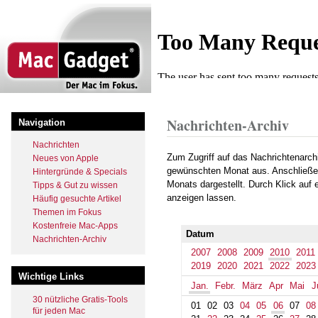
Direkt
zum
Inhalt
Startseite
Archiv
2010
January
Pfadnavigation
Nachrichten-Archiv
Navigation
Nachrichten
Zum Zugriff auf das Nachrichtenarch
Neues von Apple
gewünschten Monat aus. Anschließe
Hintergründe & Specials
Monats dargestellt. Durch Klick auf
Tipps & Gut zu wissen
anzeigen lassen.
Häufig gesuchte Artikel
Themen im Fokus
Kostenfreie Mac-Apps
Datum
Nachrichten-Archiv
2007
2008
2009
2010
2011
2019
2020
2021
2022
2023
Wichtige Links
Jan.
Febr.
März
Apr
Mai
J
30 nützliche Gratis-Tools
01
02
03
04
05
06
07
08
für jeden Mac