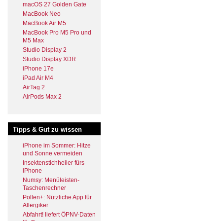
macOS 27 Golden Gate
MacBook Neo
MacBook Air M5
MacBook Pro M5 Pro und
M5 Max
Studio Display 2
Studio Display XDR
iPhone 17e
iPad Air M4
AirTag 2
AirPods Max 2
Tipps & Gut zu wissen
iPhone im Sommer: Hitze
und Sonne vermeiden
Insektenstichheiler fürs
iPhone
Numsy: Menüleisten-
Taschenrechner
Pollen+: Nützliche App für
Allergiker
Abfahrt! liefert ÖPNV-Daten