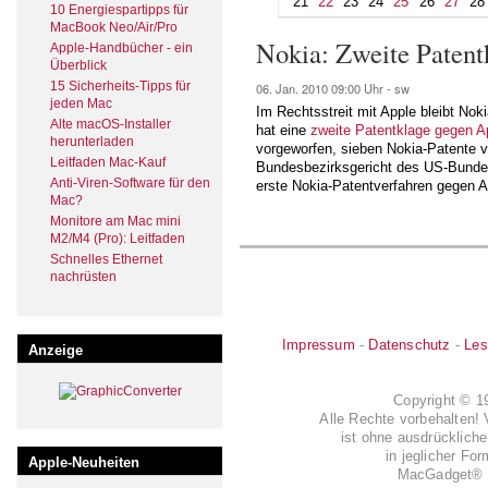
21
22
23
24
25
26
27
28
10 Energiespartipps für
MacBook Neo/Air/Pro
Nokia: Zweite Patent
Apple-Handbücher - ein
Überblick
15 Sicherheits-Tipps für
06. Jan. 2010
09:00 Uhr -
sw
jeden Mac
Im Rechtsstreit mit Apple bleibt Noki
Alte macOS-Installer
hat eine
zweite Patentklage gegen A
herunterladen
vorgeworfen, sieben Nokia-Patente ve
Leitfaden Mac-Kauf
Bundesbezirksgericht des US-Bundes
Anti-Viren-Software für den
erste Nokia-Patentverfahren gegen 
Mac?
Monitore am Mac mini
M2/M4 (Pro): Leitfaden
Schnelles Ethernet
nachrüsten
Impressum
-
Datenschutz
-
Les
Anzeige
Copyright © 
Alle Rechte vorbehalten! 
ist ohne ausdrückli
in jeglicher Fo
Apple-Neuheiten
MacGadget® i