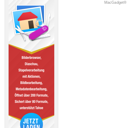
MacGadget® i