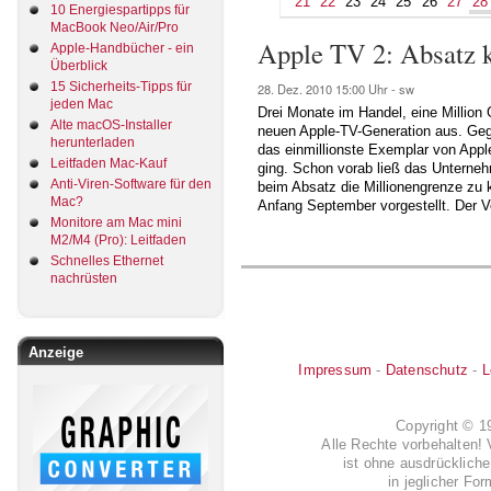
21
22
23
24
25
26
27
28
10 Energiespartipps für
MacBook Neo/Air/Pro
Apple TV 2: Absatz 
Apple-Handbücher - ein
Überblick
15 Sicherheits-Tipps für
28. Dez. 2010
15:00 Uhr -
sw
jeden Mac
Drei Monate im Handel, eine Million G
Alte macOS-Installer
neuen Apple-TV-Generation aus. Ge
herunterladen
das einmillionste Exemplar von App
Leitfaden Mac-Kauf
ging. Schon vorab ließ das Unterneh
Anti-Viren-Software für den
beim Absatz die Millionengrenze z
Mac?
Anfang September vorgestellt. Der V
Monitore am Mac mini
M2/M4 (Pro): Leitfaden
Schnelles Ethernet
nachrüsten
Anzeige
Impressum
-
Datenschutz
-
L
Copyright © 
Alle Rechte vorbehalten! 
ist ohne ausdrückli
in jeglicher Fo