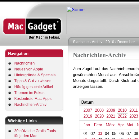
Direkt
zum
Inhalt
Startseite
Archiv
2010
December
Pfadnavigation
Nachrichten-Archiv
Navigation
Nachrichten
Zum Zugriff auf das Nachrichtenarch
Neues von Apple
gewünschten Monat aus. Anschließe
Hintergründe & Specials
Monats dargestellt. Durch Klick auf
Tipps & Gut zu wissen
anzeigen lassen.
Häufig gesuchte Artikel
Themen im Fokus
Kostenfreie Mac-Apps
Datum
Nachrichten-Archiv
2007
2008
2009
2010
2011
2019
2020
2021
2022
2023
Wichtige Links
Jan.
Febr.
März
Apr
Mai
J
30 nützliche Gratis-Tools
01
02
03
04
05
06
07
08
für jeden Mac