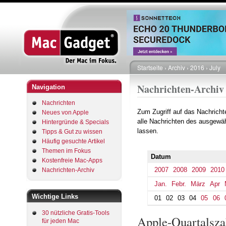
Startseite
Archiv
2016
July
Pfadnavigation
Nachrichten-Archiv
Navigation
Nachrichten
Zum Zugriff auf das Nachrich
Neues von Apple
alle Nachrichten des ausgewäh
Hintergründe & Specials
lassen.
Tipps & Gut zu wissen
Häufig gesuchte Artikel
Themen im Fokus
Datum
Kostenfreie Mac-Apps
2007
2008
2009
2010
Nachrichten-Archiv
Jan.
Febr.
März
Apr
Wichtige Links
01
02
03
04
05
06
30 nützliche Gratis-Tools
Apple-Quartalsza
für jeden Mac