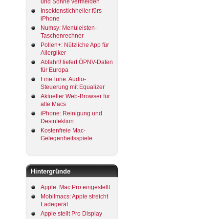
und Sonne vermeiden
Insektenstichheiler fürs
iPhone
Numsy: Menüleisten-
Taschenrechner
Pollen+: Nützliche App für
Allergiker
Abfahrt! liefert ÖPNV-Daten
für Europa
FineTune: Audio-
Steuerung mit Equalizer
Aktueller Web-Browser für
alte Macs
iPhone: Reinigung und
Desinfektion
Kostenfreie Mac-
Gelegenheitsspiele
Hintergründe
Apple: Mac Pro eingestellt
Mobilmacs: Apple streicht
Ladegerät
Apple stellt Pro Display