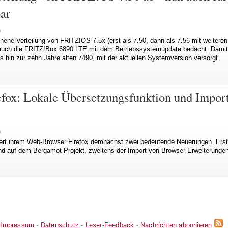
ar
n
ene Verteilung von FRITZ!OS 7.5x (erst als 7.50, dann als 7.56 mit weitere
auch die FRITZ!Box 6890 LTE mit dem Betriebssystemupdate bedacht. Damit
s hin zur zehn Jahre alten 7490, mit der aktuellen Systemversion versorgt.
fox: Lokale Übersetzungsfunktion und Impor
n
iert ihrem Web-Browser Firefox demnächst zwei bedeutende Neuerungen. Erst
nd auf dem Bergamot-Projekt, zweitens der Import von Browser-Erweiterungen
Impressum
-
Datenschutz
-
Leser-Feedback
-
Nachrichten abonnieren