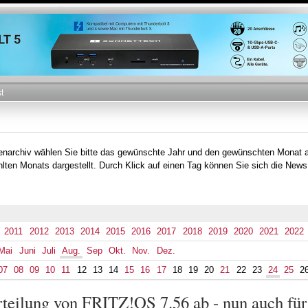
Direkt
zum
Inhalt
t
tenarchiv wählen Sie bitte das gewünschte Jahr und den gewünschten Monat 
lten Monats dargestellt. Durch Klick auf einen Tag können Sie sich die News
2011
2012
2013
2014
2015
2016
2017
2018
2019
2020
2021
2022
Mai
Juni
Juli
Aug.
Sep
Okt.
Nov.
Dez.
07
08
09
10
11
12
13
14
15
16
17
18
19
20
21
22
23
24
25
2
teilung von FRITZ!OS 7.56 ab - nun auch f