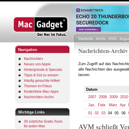
Startseite
Archiv
2023
Augus
Pfadnavigation
Nachrichten-Archiv
Navigation
Nachrichten
Zum Zugriff auf das Nachrich
Neues von Apple
alle Nachrichten des ausgewäh
Hintergründe & Specials
lassen.
Tipps & Gut zu wissen
Häufig gesuchte Artikel
Themen im Fokus
Datum
Kostenfreie Mac-Apps
2007
2008
2009
2010
Nachrichten-Archiv
Jan.
Febr.
März
Apr
Wichtige Links
01
02
03
04
05
06
30 nützliche Gratis-Tools
AVM schließt Ver
für jeden Mac