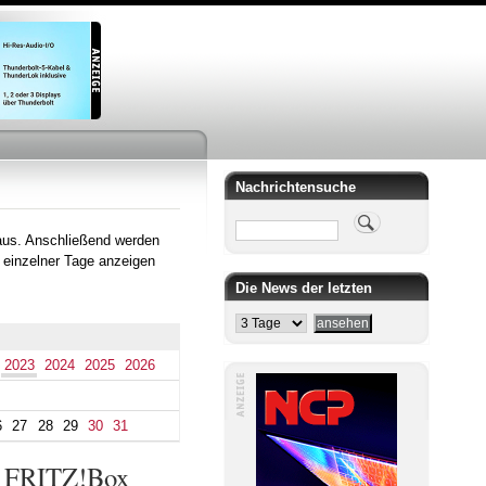
Nachrichtensuche
Suche
aus. Anschließend werden
 einzelner Tage anzeigen
Die News der letzten
2023
2024
2025
2026
6
27
28
29
30
31
ür FRITZ!Box