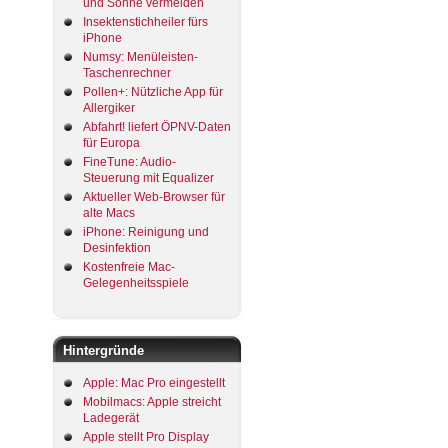
und Sonne vermeiden
Insektenstichheiler fürs
iPhone
Numsy: Menüleisten-
Taschenrechner
Pollen+: Nützliche App für
Allergiker
Abfahrt! liefert ÖPNV-Daten
für Europa
FineTune: Audio-
Steuerung mit Equalizer
Aktueller Web-Browser für
alte Macs
iPhone: Reinigung und
Desinfektion
Kostenfreie Mac-
Gelegenheitsspiele
Hintergründe
Apple: Mac Pro eingestellt
Mobilmacs: Apple streicht
Ladegerät
Apple stellt Pro Display