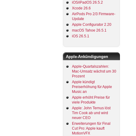
iOS/iPadOS 26.5.2
Xcode 26.6
AirPods Pro 2/3 Firmware-
Update
Apple Configurator 2.20
macOS Tahoe 26.5.1
iOS 26.5.1
Apple-Ankündigungen
Apple-Quartalszahlen:
Mac-Umsatz wächst um 30
Prozent
Apple kündigt
Preiserhöhung für Apple
Music an
Apple erhöht Preise für
viele Produkte
Apple: John Ternus löst
Tim Cook ab und wird
neuer CEO
Erweiterungen für Final
Cut Pro: Apple kauft
MotionVFX