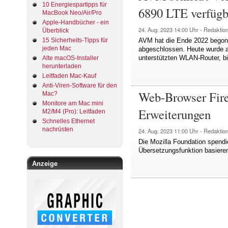
10 Energiespartipps für
6890 LTE verfügb
MacBook Neo/Air/Pro
Apple-Handbücher - ein
24. Aug. 2023
14:00 Uhr -
Redaktio
Überblick
15 Sicherheits-Tipps für
AVM hat die Ende 2022 begonn
jeden Mac
abgeschlossen. Heute wurde 
unterstützten WLAN-Router, bi
Alte macOS-Installer
herunterladen
Leitfaden Mac-Kauf
Anti-Viren-Software für den
Web-Browser Fire
Mac?
Monitore am Mac mini
Erweiterungen
M2/M4 (Pro): Leitfaden
Schnelles Ethernet
nachrüsten
24. Aug. 2023
11:00 Uhr -
Redaktio
Die Mozilla Foundation spend
Übersetzungsfunktion basiere
Anzeige