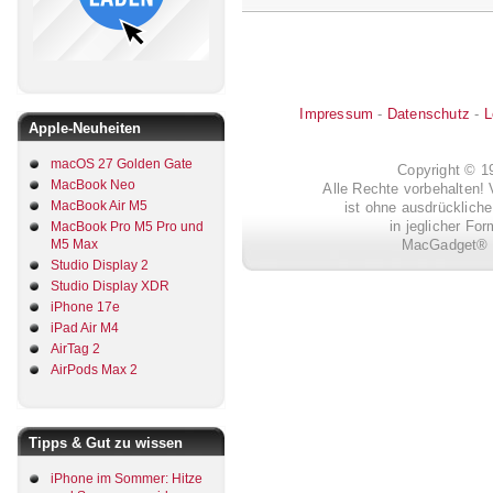
Impressum
-
Datenschutz
-
L
Apple-Neuheiten
macOS 27 Golden Gate
Copyright © 
MacBook Neo
Alle Rechte vorbehalten! 
MacBook Air M5
ist ohne ausdrückli
in jeglicher Fo
MacBook Pro M5 Pro und
MacGadget® i
M5 Max
Studio Display 2
Studio Display XDR
iPhone 17e
iPad Air M4
AirTag 2
AirPods Max 2
Tipps & Gut zu wissen
iPhone im Sommer: Hitze