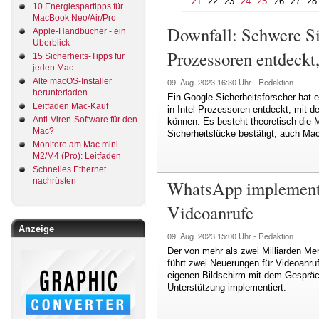
21
22
23
24
25
26
27
28
10 Energiespartipps für
MacBook Neo/Air/Pro
Downfall: Schwere Sic
Apple-Handbücher - ein
Überblick
Prozessoren entdeckt
15 Sicherheits-Tipps für
jeden Mac
Alte macOS-Installer
09. Aug. 2023
16:30 Uhr -
Redaktion
herunterladen
Ein Google-Sicherheitsforscher hat 
Leitfaden Mac-Kauf
in Intel-Prozessoren entdeckt, mit d
Anti-Viren-Software für den
können. Es besteht theoretisch die Mö
Mac?
Sicherheitslücke bestätigt, auch Mac
Monitore am Mac mini
M2/M4 (Pro): Leitfaden
Schnelles Ethernet
nachrüsten
WhatsApp implementie
Videoanrufe
Anzeige
09. Aug. 2023
15:00 Uhr -
Redaktion
Der von mehr als zwei Milliarden 
führt zwei Neuerungen für Videoanruf
eigenen Bildschirm mit dem Gespräch
Unterstützung implementiert.