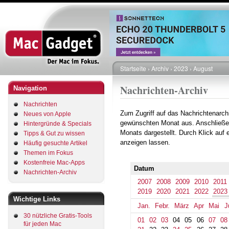
Direkt
zum
Inhalt
Startseite
Archiv
2023
August
Pfadnavigation
Nachrichten-Archiv
Navigation
Nachrichten
Zum Zugriff auf das Nachrichtenarch
Neues von Apple
gewünschten Monat aus. Anschließe
Hintergründe & Specials
Monats dargestellt. Durch Klick auf
Tipps & Gut zu wissen
anzeigen lassen.
Häufig gesuchte Artikel
Themen im Fokus
Kostenfreie Mac-Apps
Datum
Nachrichten-Archiv
2007
2008
2009
2010
2011
2019
2020
2021
2022
2023
Wichtige Links
Jan.
Febr.
März
Apr
Mai
J
30 nützliche Gratis-Tools
01
02
03
04
05
06
07
08
für jeden Mac