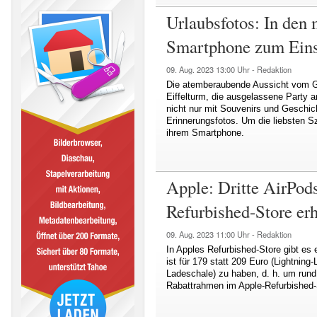
Urlaubsfotos: In den
Smartphone zum Eins
09. Aug. 2023
13:00 Uhr -
Redaktion
Die atemberaubende Aussicht vom Gi
Eiffelturm, die ausgelassene Party
nicht nur mit Souvenirs und Geschic
Erinnerungsfotos. Um die liebsten Sz
ihrem Smartphone.
Apple: Dritte AirPods
Refurbished-Store erh
09. Aug. 2023
11:00 Uhr -
Redaktion
In Apples Refurbished-Store gibt es 
ist für 179 statt 209 Euro (Lightnin
Ladeschale) zu haben, d. h. um rund
Rabattrahmen im Apple-Refurbished-S