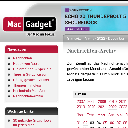
Direkt
zum
Inhalt
Startseite
Archiv
2022
December
Pfadnavigation
Nachrichten-Archiv
Navigation
Nachrichten
Zum Zugriff auf das Nachrichtenarch
Neues von Apple
gewünschten Monat aus. Anschließe
Hintergründe & Specials
Monats dargestellt. Durch Klick auf
Tipps & Gut zu wissen
anzeigen lassen.
Häufig gesuchte Artikel
Themen im Fokus
Kostenfreie Mac-Apps
Datum
Nachrichten-Archiv
2007
2008
2009
2010
2011
2019
2020
2021
2022
2023
Wichtige Links
Jan.
Febr.
März
Apr
Mai
J
30 nützliche Gratis-Tools
01
02
03
04
05
06
07
08
für jeden Mac