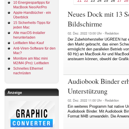
21
22
23
24
25
26
27
28
10 Energiespartipps für
MacBook Neo/Air/Pro
Neues Dock mit 13 Sch
Apple-Handbücher - ein
Überblick
Bildschirme
15 Sicherheits-Tipps für
jeden Mac
Alte macOS-Installer
02. Dez. 2022
13:00 Uhr -
Redaktion
herunterladen
Der Zubehörhersteller UGREEN hat e
Leitfaden Mac-Kauf
den Markt gebracht, das einen Schw
Anti-Viren-Software für den
ermöglicht den parallelen Betrieb vo
Mac?
60 Hz) an MacBook Air und MacBook 
Monitore am Mac mini
ansteuern können, obwohl der Grafikc
M2/M4 (Pro): Leitfaden
Schnelles Ethernet
nachrüsten
Audiobook Binder erh
Unterstützung
Anzeige
02. Dez. 2022
11:00 Uhr -
Redaktion
Ein weiteres Programm hat native Un
Audiobook Binder. Mit Audiobook Bi
Format M4B umwandeln. Die Anwendu