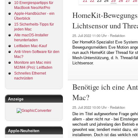
21
22
23
24
25
26
27
28
10 Energiespartipps für
MacBook Neo/Air/Pro
HomeKit-Bewegungsm
Apple-Handbücher - ein
Überblick
Lichtsensor und Thre
15 Sicherheits-Tipps für
jeden Mac
Alte macOS-Installer
25. Juli 2022
11:00 Uhr -
Redaktion
herunterladen
Der HomeKit-Spezialist Eve Systems
Leitfaden Mac-Kauf
Bewegungsmelders Eve Motion angekü
Anti-Viren-Software für den
nun auch HomeKit über Thread für st
Mac?
Mesh-Unterstützung, d. h. Thread-fäh
Monitore am Mac mini
Lichtsensor.
M2/M4 (Pro): Leitfaden
Schnelles Ethernet
nachrüsten
Benötige ich eine An
Mac?
Anzeige
25. Juli 2022
10:00 Uhr -
Redaktion
Die im Titel aufgeworfene Frage geh
allem - aber nicht nur - bei Einste
wechselt und jahrelang den Betrieb ei
gewohnt war, tendiert meist dazu, e
Apple-Neuheiten
installieren. Doch ist das wirklich nö