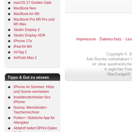
macOS 27 Golden Gate
MacBook Neo
MacBook Air M5
MacBook Pro M5 Pro und
M5 Max
Studio Display 2
Studio Display XDR
Impressum
-
Datenschutz
-
Les
iPhone 17e
iPad Air M4
AirTag 2
Copyright © 
AirPods Max 2
Alle Rechte vorbehalten! 
ist ohne ausdrückli
in jeglicher Fo
MacGadget® i
Tipps & Gut zu wissen
iPhone im Sommer: Hitze
und Sonne vermeiden
Insektenstichheiler fürs
iPhone
Numsy: Menüleisten-
Taschenrechner
Pollen+: Nützliche App für
Allergiker
Abfahrt! liefert ÖPNV-Daten