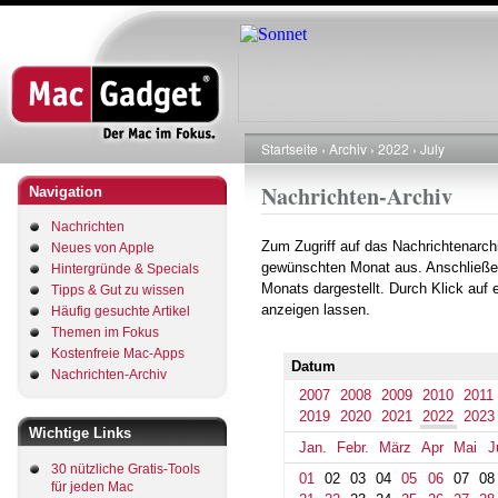
Direkt
zum
Inhalt
Startseite
Archiv
2022
July
Pfadnavigation
Nachrichten-Archiv
Navigation
Nachrichten
Zum Zugriff auf das Nachrichtenarch
Neues von Apple
gewünschten Monat aus. Anschließe
Hintergründe & Specials
Monats dargestellt. Durch Klick auf
Tipps & Gut zu wissen
anzeigen lassen.
Häufig gesuchte Artikel
Themen im Fokus
Kostenfreie Mac-Apps
Datum
Nachrichten-Archiv
2007
2008
2009
2010
2011
2019
2020
2021
2022
2023
Wichtige Links
Jan.
Febr.
März
Apr
Mai
J
30 nützliche Gratis-Tools
01
02
03
04
05
06
07
08
für jeden Mac