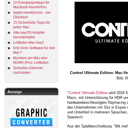
10 Energiespartipps für
MacBook Neo/Air/Pro
Apple-Handbücher - ein
Überblick
15 Sicherheits-Tipps für
jeden Mac
Alte macOS-Installer
herunterladen
Leitfaden Mac-Kauf
Anti-Viren-Software für den
Mac?
Monitore am Mac mini
M2/M4 (Pro): Leitfaden
Schnelles Ethernet
nachrüsten
Control Ultimate Edition: Mac-V
Bild: 
Anzeige
"
Control Ultimate Edition
wird 2024 fü
Macs, mit Unterstützung für HDR un
hardwarebeschleunigtes Raytracing a
das Unternehmen mit Sitz in Espoo m
und Untertitel in mehreren Sprachen
Spanisch.
Aus der Spielbeschreibung: "Mit meh