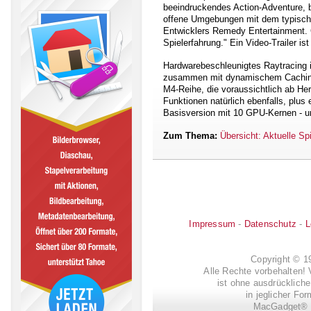
beeindruckendes Action-Adventure, 
offene Umgebungen mit dem typisch
Entwicklers Remedy Entertainment. C
Spielerfahrung." Ein Video-Trailer is
Hardwarebeschleunigtes Raytracing 
zusammen mit dynamischem Caching
M4-Reihe, die voraussichtlich ab Her
Funktionen natürlich ebenfalls, plus
Basisversion mit 10 GPU-Kernen - u
Zum Thema:
Übersicht: Aktuelle S
Impressum
-
Datenschutz
-
L
Copyright © 
Alle Rechte vorbehalten! 
ist ohne ausdrückli
in jeglicher Fo
MacGadget® i