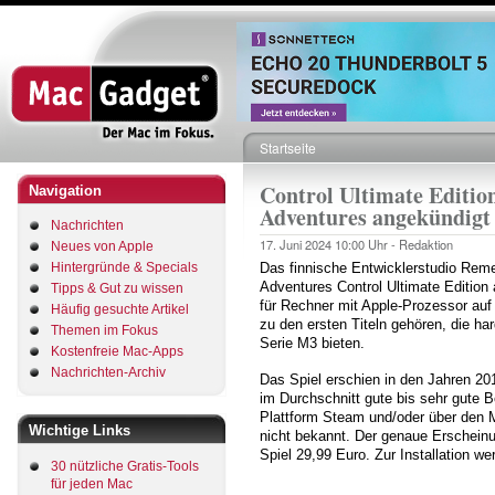
Direkt
zum
Inhalt
Startseite
Pfadnavigation
Control Ultimate Editio
Navigation
Adventures angekündigt
Nachrichten
17. Juni 2024
10:00 Uhr -
Redaktion
Neues von Apple
Hintergründe & Specials
Das finnische Entwicklerstudio Reme
Adventures Control Ultimate Edition 
Tipps & Gut zu wissen
für Rechner mit Apple-Prozessor auf
Häufig gesuchte Artikel
zu den ersten Titeln gehören, die h
Themen im Fokus
Serie M3 bieten.
Kostenfreie Mac-Apps
Nachrichten-Archiv
Das Spiel erschien in den Jahren 2
im Durchschnitt gute bis sehr gute 
Plattform Steam und/oder über den 
Wichtige Links
nicht bekannt. Der genaue Erscheinu
Spiel 29,99 Euro. Zur Installation w
30 nützliche Gratis-Tools
für jeden Mac