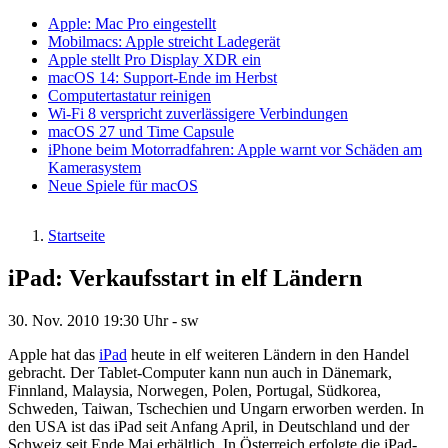
Apple: Mac Pro eingestellt
Mobilmacs: Apple streicht Ladegerät
Apple stellt Pro Display XDR ein
macOS 14: Support-Ende im Herbst
Computertastatur reinigen
Wi-Fi 8 verspricht zuverlässigere Verbindungen
macOS 27 und Time Capsule
iPhone beim Motorradfahren: Apple warnt vor Schäden am
Kamerasystem
Neue Spiele für macOS
Startseite
Pfadnavigation
iPad: Verkaufsstart in elf Ländern
30. Nov. 2010
19:30 Uhr -
sw
Apple hat das
iPad
heute in elf weiteren Ländern in den Handel
gebracht. Der Tablet-Computer kann nun auch in Dänemark,
Finnland, Malaysia, Norwegen, Polen, Portugal, Südkorea,
Schweden, Taiwan, Tschechien und Ungarn erworben werden. In
den USA ist das iPad seit Anfang April, in Deutschland und der
Schweiz seit Ende Mai erhältlich. In Österreich erfolgte die iPad-