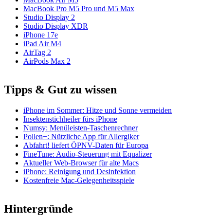
MacBook Pro M5 Pro und M5 Max
Studio Display 2
Studio Display XDR
iPhone 17e
iPad Air M4
AirTag 2
AirPods Max 2
Tipps & Gut zu wissen
iPhone im Sommer: Hitze und Sonne vermeiden
Insektenstichheiler fürs iPhone
Numsy: Menüleisten-Taschenrechner
Pollen+: Nützliche App für Allergiker
Abfahrt! liefert ÖPNV-Daten für Europa
FineTune: Audio-Steuerung mit Equalizer
Aktueller Web-Browser für alte Macs
iPhone: Reinigung und Desinfektion
Kostenfreie Mac-Gelegenheitsspiele
Hintergründe