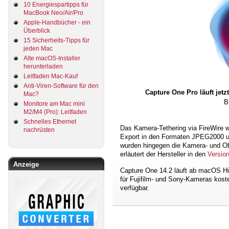
10 Energiespartipps für
MacBook Neo/Air/Pro
Apple-Handbücher - ein
Überblick
15 Sicherheits-Tipps für
jeden Mac
Alte macOS-Installer
herunterladen
Leitfaden Mac-Kauf
Anti-Viren-Software für den
Capture One Pro läuft jetz
Mac?
B
Monitore am Mac mini
M2/M4 (Pro): Leitfaden
Schnelles Ethernet
Das Kamera-Tethering via FireWire w
nachrüsten
Export in den Formaten JPEG2000 un
wurden hingegen die Kamera- und Obj
erläutert der Hersteller in den
Versio
Anzeige
Capture One 14.2 läuft ab macOS Hi
für Fujifilm- und Sony-Kameras koste
verfügbar.