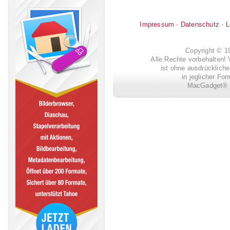
Impressum
-
Datenschutz
-
L
Copyright © 
Alle Rechte vorbehalten! 
ist ohne ausdrückli
in jeglicher Fo
MacGadget® i