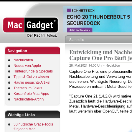
Direkt
zum
Inhalt
Startseite
Pfadnavigation
Entwicklung und Nachbe
Navigation
Capture One Pro läuft j
Nachrichten
28. Mai 2021
14:00 Uhr -
Redaktion
Neues von Apple
Hintergründe & Specials
Capture One Pro, eine professionell
Nachbearbeitung und Verwaltung von 
Tipps & Gut zu wissen
erschienen. Wichtigste Neuerung: Da
Häufig gesuchte Artikel
Prozessoren mitsamt Metal-Beschle
Themen im Fokus
Kostenfreie Mac-Apps
"Capture One 21 (14.2.0) wird native
Nachrichten-Archiv
Zusätzlich läuft die Hardware-Besch
Metal. Hardware-Beschleunigung auf
läuft weiterhin über OpenCL", teilte
Wichtige Links
30 nützliche Gratis-Tools
für jeden Mac