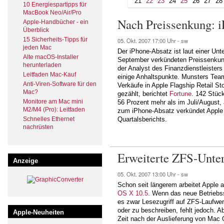
21
22
23
24
25
26
27
28
10 Energiespartipps für
MacBook Neo/Air/Pro
Nach Preissenkung: i
Apple-Handbücher - ein
Überblick
15 Sicherheits-Tipps für
05. Okt. 2007
17:00 Uhr -
sw
jeden Mac
Der iPhone-Absatz ist laut einer U
Alte macOS-Installer
September verkündeten Preissenkung
herunterladen
der Analyst des Finanzdienstleisters 
Leitfaden Mac-Kauf
einige Anhaltspunkte. Munsters Te
Anti-Viren-Software für den
Verkäufe in Apple Flagship Retail S
Mac?
gezählt, berichtet
Fortune
. 142 Stüc
Monitore am Mac mini
56 Prozent mehr als im Juli/August,
M2/M4 (Pro): Leitfaden
zum iPhone-Absatz verkündet Apple
Schnelles Ethernet
Quartalsberichts.
nachrüsten
Erweiterte ZFS-Unter
Anzeige
05. Okt. 2007
13:00 Uhr -
sw
Schon seit längerem arbeitet Apple
OS X 10.5
. Wenn das neue Betriebs
es zwar Lesezugriff auf ZFS-Laufwerk
oder zu beschreiben, fehlt jedoch. Ab
Apple-Neuheiten
Zeit nach der Auslieferung von Mac 