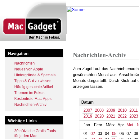
Direkt
zum
Inhalt
Startseite
Archiv
2007
October
Pfadnavigation
Nachrichten-Archiv
Navigation
Nachrichten
Zum Zugriff auf das Nachrichtenarch
Neues von Apple
gewünschten Monat aus. Anschließe
Hintergründe & Specials
Monats dargestellt. Durch Klick auf
Tipps & Gut zu wissen
anzeigen lassen.
Häufig gesuchte Artikel
Themen im Fokus
Kostenfreie Mac-Apps
Datum
Nachrichten-Archiv
2007
2008
2009
2010
2011
2019
2020
2021
2022
2023
Wichtige Links
Jan.
Febr.
März
Apr
Mai
J
30 nützliche Gratis-Tools
01
02
03
04
05
06
07
08
für jeden Mac