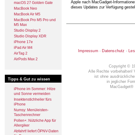
Apple nach MacGadget-Informationen
macOS 27 Golden Gate
dieses Updates zur Verfügung gestell
MacBook Neo
MacBook Air M5
MacBook Pro M5 Pro und
M5 Max
Studio Display 2
Studio Display XDR
iPhone 17e
iPad Air M4
Impressum
-
Datenschutz
-
Les
AirTag 2
AirPods Max 2
Copyright © 
Alle Rechte vorbehalten! 
ist ohne ausdrückli
Tipps & Gut zu wissen
in jeglicher Fo
MacGadget® i
iPhone im Sommer: Hitze
und Sonne vermeiden
Insektenstichheiler fürs
iPhone
Numsy: Menüleisten-
Taschenrechner
Pollen+: Nützliche App für
Allergiker
Abfahrt! liefert ÖPNV-Daten