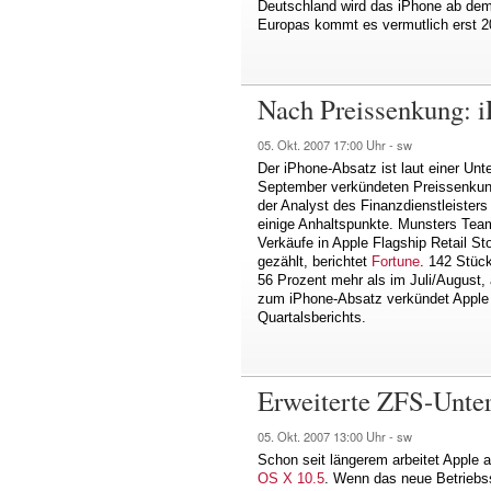
Deutschland wird das iPhone ab dem
Europas kommt es vermutlich erst 2
Nach Preissenkung: i
05. Okt. 2007
17:00 Uhr -
sw
Der iPhone-Absatz ist laut einer U
September verkündeten Preissenkung
der Analyst des Finanzdienstleisters 
einige Anhaltspunkte. Munsters Te
Verkäufe in Apple Flagship Retail S
gezählt, berichtet
Fortune
. 142 Stüc
56 Prozent mehr als im Juli/August,
zum iPhone-Absatz verkündet Apple
Quartalsberichts.
Erweiterte ZFS-Unter
05. Okt. 2007
13:00 Uhr -
sw
Schon seit längerem arbeitet Apple
OS X 10.5
. Wenn das neue Betriebs