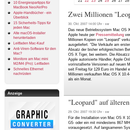
21
22
23
24
25
26
27
28
10 Energiespartipps für
MacBook Neo/Air/Pro
Zwei Millionen "Leop
Apple-Handbücher - ein
Überblick
15 Sicherheits-Tipps für
30. Okt. 2007
14:00 Uhr -
sw
jeden Mac
Das neue Betriebssystem Mac OS X 1
Alte macOS-Installer
Apple heute per
Pressemitteilung
ver
herunterladen
Millionen Kopien von "Leopard" ver
Leitfaden Mac-Kauf
ausgeliefert. "Die Verkäufe am erst
Anti-Viren-Software für den
Absatz der bisher erfolgreichsten B
Mac?
OS X Tiger, bei weitem. Die Absatzz
Monitore am Mac mini
Apple autorisierte Händler, Apple O
M2/M4 (Pro): Leitfaden
vorinstallierte Versionen auf neuen
Schnelles Ethernet
seit Freitag für 129 Euro im Handel 
nachrüsten
Millionen verkauften Mac OS X 10.4-
als ein Monat.
Anzeige
"Leopard" auf älter
29. Okt. 2007
19:30 Uhr -
sw
Für die Installation von Mac OS X 10
G5- oder ein mit mindestens 867 M
vorausgesetzt. Auf langsameren Sy