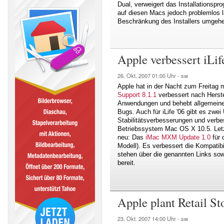
Dual, verweigert das Installationsp
auf diesen Macs jedoch problemlos la
Beschränkung des Installers umgeh
Apple verbessert iLif
26. Okt. 2007
01:00 Uhr -
sw
Apple hat in der Nacht zum Freitag 
Support 8.1.1
verbessert nach Herstell
Anwendungen und behebt allgemeine 
Bugs. Auch für iLife '06 gibt es zwe
Stabilitätsverbesserungen und verbe
Betriebssystem Mac OS X 10.5. Letz
neu: Das
iMac MXM Update 1.0
für 
Modell). Es verbessert die Kompatibi
stehen über die genannten Links so
bereit.
Apple plant Retail St
23. Okt. 2007
14:00 Uhr -
sw