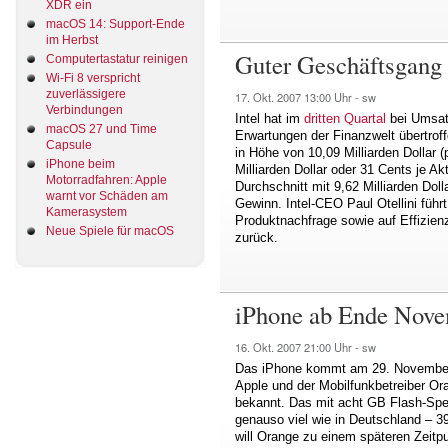
XDR ein
macOS 14: Support-Ende
im Herbst
Guter Geschäftsgang b
Computertastatur reinigen
Wi-Fi 8 verspricht
zuverlässigere
17. Okt. 2007
13:00 Uhr -
sw
Verbindungen
Intel hat im
dritten Quartal
bei Umsatz
macOS 27 und Time
Erwartungen der Finanzwelt übertrof
Capsule
in Höhe von 10,09 Milliarden Dollar 
iPhone beim
Milliarden Dollar oder 31 Cents je Ak
Motorradfahren: Apple
Durchschnitt mit 9,62 Milliarden Do
warnt vor Schäden am
Gewinn. Intel-CEO Paul Otellini führ
Kamerasystem
Produktnachfrage sowie auf Effizi
Neue Spiele für macOS
zurück.
iPhone ab Ende Nove
16. Okt. 2007
21:00 Uhr -
sw
Das iPhone kommt am 29. November 
Apple und der Mobilfunkbetreiber Or
bekannt. Das mit acht GB Flash-Spei
genauso viel wie in Deutschland – 39
will Orange zu einem späteren Zeitp