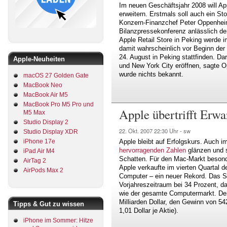
Im neuen Geschäftsjahr 2008 will App
erweitern. Erstmals soll auch ein Sto
Konzern-Finanzchef Peter Oppenheim
Bilanzpressekonferenz anlässlich d
Apple Retail Store in Peking werde
damit wahrscheinlich vor Beginn de
24. August in Peking stattfinden. Da
Apple-Neuheiten
und New York City eröffnen, sagte 
wurde nichts bekannt.
macOS 27 Golden Gate
MacBook Neo
MacBook Air M5
MacBook Pro M5 Pro und
Apple übertrifft Erwa
M5 Max
Studio Display 2
22. Okt. 2007
22:30 Uhr -
sw
Studio Display XDR
Apple bleibt auf Erfolgskurs. Auch i
iPhone 17e
hervorragenden Zahlen
glänzen und s
iPad Air M4
Schatten. Für den Mac-Markt besonde
AirTag 2
Apple verkaufte im vierten Quartal 
AirPods Max 2
Computer – ein neuer Rekord. Das 
Vorjahreszeitraum bei 34 Prozent, d
wie der gesamte Computermarkt. Den
Milliarden Dollar, den Gewinn von 54
Tipps & Gut zu wissen
1,01 Dollar je Aktie).
iPhone im Sommer: Hitze