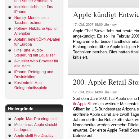
und Sonne vermeiden
Insektenstichheiler fürs
Apple kündigt Entwic
iPhone
Numsy: Menüleisten-
Taschenrechner
17. Okt. 2007
18:00 Uhr -
sw
Pollen+: Nützliche App für
Apple-Chef Steve Jobs hat heute ein
Allergiker
angekündigt. Es soll im Februar 2008
Abfahrt! liefert ÖPNV-Daten
Programme für beide Handhelds erla
für Europa
Bislang unterstützte Apple lediglic
FineTune: Audio-
Techniken beruhen. Dies hatten Anal
Steuerung mit Equalizer
kritisiert.
Aktueller Web-Browser für
alte Macs
iPhone: Reinigung und
Desinfektion
200. Apple Retail Sto
Kostenfreie Mac-
Gelegenheitsspiele
17. Okt. 2007
14:00 Uhr -
sw
Seit dem Jahr 2001 hat Apple seine Re
ifoAppleStore
ein weiterer Meilenste
Hintergründe
Gilbert im US-Bundesstaat Arizona s
eröffnete Apple damit alle zwölf Ta
Apple: Mac Pro eingestellt
Jahren dürfte die Retailkette stark
Nordamerika werden vermehrt Filiale
Mobilmacs: Apple streicht
Ladegerät
erwartet. Der erste Apple Retail St
Betrieb auf.
Apple stellt Pro Display