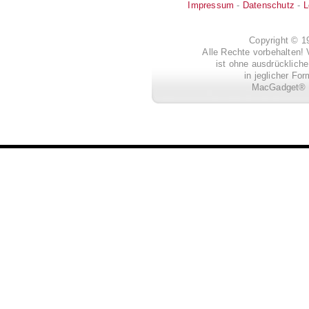
Impressum
-
Datenschutz
-
L
Copyright © 
Alle Rechte vorbehalten! 
ist ohne ausdrückli
in jeglicher Fo
MacGadget® i