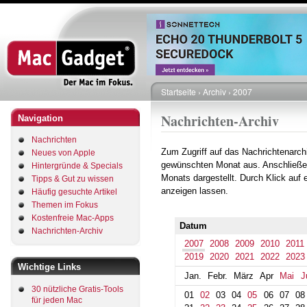
Direkt
zum
Inhalt
Startseite
Archiv
2007
Pfadnavigation
Nachrichten-Archiv
Navigation
Nachrichten
Zum Zugriff auf das Nachrichtenarch
Neues von Apple
gewünschten Monat aus. Anschließe
Hintergründe & Specials
Monats dargestellt. Durch Klick auf
Tipps & Gut zu wissen
anzeigen lassen.
Häufig gesuchte Artikel
Themen im Fokus
Kostenfreie Mac-Apps
Datum
Nachrichten-Archiv
2007
2008
2009
2010
2011
2019
2020
2021
2022
2023
Wichtige Links
Jan.
Febr.
März
Apr
Mai
J
30 nützliche Gratis-Tools
01
02
03
04
05
06
07
08
für jeden Mac