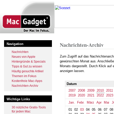
Direkt
zum
Inhalt
Startseite
Archiv
2010
August
Pfadnavigation
Nachrichten-Archiv
Navigation
Nachrichten
Zum Zugriff auf das Nachrichtenarch
Neues von Apple
gewünschten Monat aus. Anschließe
Hintergründe & Specials
Monats dargestellt. Durch Klick auf
Tipps & Gut zu wissen
anzeigen lassen.
Häufig gesuchte Artikel
Themen im Fokus
Kostenfreie Mac-Apps
Datum
Nachrichten-Archiv
2007
2008
2009
2010
2011
2019
2020
2021
2022
2023
Wichtige Links
Jan.
Febr.
März
Apr
Mai
J
30 nützliche Gratis-Tools
01
02
03
04
05
06
07
08
für jeden Mac