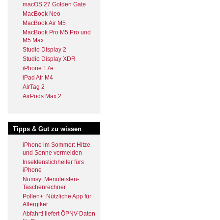
macOS 27 Golden Gate
MacBook Neo
MacBook Air M5
MacBook Pro M5 Pro und
M5 Max
Studio Display 2
Studio Display XDR
iPhone 17e
iPad Air M4
AirTag 2
AirPods Max 2
Tipps & Gut zu wissen
iPhone im Sommer: Hitze
und Sonne vermeiden
Insektenstichheiler fürs
iPhone
Numsy: Menüleisten-
Taschenrechner
Pollen+: Nützliche App für
Allergiker
Abfahrt! liefert ÖPNV-Daten