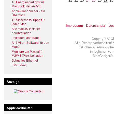
21
22
23
24
25
26
27
28
10 Energiespartipps für
MacBook Neo/Air/Pro
Apple-Handbücher - ein
Überblick
15 Sicherheits-Tipps für
jeden Mac
Impressum
-
Datenschutz
-
Les
Alte macOS-Installer
herunterladen
Leitfaden Mac-Kauf
Copyright © 
Anti-Viren-Software für den
Alle Rechte vorbehalten! 
Mac?
ist ohne ausdrückli
in jeglicher Fo
Monitore am Mac mini
M2/M4 (Pro): Leitfaden
MacGadget® i
Schnelles Ethernet
nachrüsten
Anzeige
Apple-Neuheiten