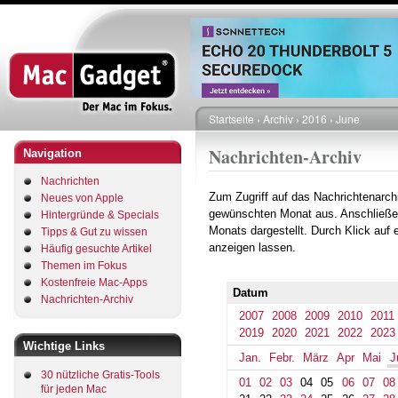
Direkt
zum
Inhalt
Startseite
Archiv
2016
June
Pfadnavigation
Nachrichten-Archiv
Navigation
Nachrichten
Zum Zugriff auf das Nachrichtenarch
Neues von Apple
gewünschten Monat aus. Anschließe
Hintergründe & Specials
Monats dargestellt. Durch Klick auf
Tipps & Gut zu wissen
anzeigen lassen.
Häufig gesuchte Artikel
Themen im Fokus
Kostenfreie Mac-Apps
Datum
Nachrichten-Archiv
2007
2008
2009
2010
2011
2019
2020
2021
2022
2023
Wichtige Links
Jan.
Febr.
März
Apr
Mai
J
30 nützliche Gratis-Tools
01
02
03
04
05
06
07
08
für jeden Mac