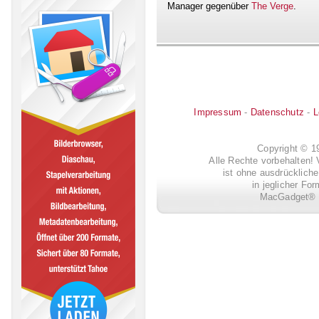
Manager gegenüber
The Verge
.
Impressum
-
Datenschutz
-
L
Copyright © 
Alle Rechte vorbehalten! 
ist ohne ausdrückli
in jeglicher Fo
MacGadget® i