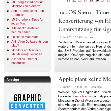
21
22
23
24
25
26
27
28
10 Energiespartipps für
MacBook Neo/Air/Pro
macOS Sierra: Time
Apple-Handbücher - ein
Überblick
Konvertierung von H
15 Sicherheits-Tipps für
jeden Mac
Unterstützung für si
Alte macOS-Installer
herunterladen
17. Juni 2016
18:45 Uhr -
sw
Leitfaden Mac-Kauf
Anti-Viren-Software für den
Zu dem am Montag angekündigten 
Mac?
weitere Informationen vor. Neu ist 
Monitore am Mac mini
das SMB-Protokoll auf Netzwerklauf
M2/M4 (Pro): Leitfaden
möglich. Ob Apple zugleich die häuf
Schnelles Ethernet
verbessert hat, bleibt abzuwarten.
nachrüsten
Apple plant keine Me
Anzeige
17. Juni 2016
11:30 Uhr -
Redaktion
Wenige Tage vor Beginn der Entwic
kursierten
Gerüchte
, wonach Apple a
Messaging-Dienst iMessage arbeitet
eine Absage erteilt. Ein herausrage
System fördere den Verkauf der eige