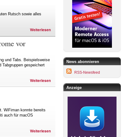
uten Rutsch sowie alles
Weiterlesen
hrome vor
ng und Tabs. Beispielsweise
News abonnieren
d Tabgruppen gespeichert
RSS-Newsfeed
Weiterlesen
Anzeige
ht. WiFiman konnte bereits
iti auch für macOS
Weiterlesen