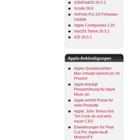
iOS/iPadOS 26.5.2
Xcode 26.6
AirPods Pro 2/3 Firmware-
Update
Apple Configurator 2.20
macOS Tahoe 26.5.1
iOS 26.5.1
Apple-Ankündigungen
Apple-Quartalszahlen:
Mac-Umsatz wächst um 30
Prozent
Apple kündigt
Preiserhöhung für Apple
Music an
Apple erhöht Preise für
viele Produkte
Apple: John Ternus löst
Tim Cook ab und wird
neuer CEO
Erweiterungen für Final
Cut Pro: Apple kauft
MotionVFX