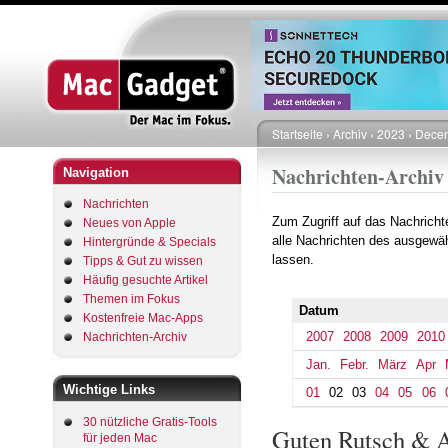
Startseite
Archiv
2023
Dece
Pfadnavigation
Nachrichten-Archiv
Navigation
Nachrichten
Zum Zugriff auf das Nachrich
Neues von Apple
alle Nachrichten des ausgewäh
Hintergründe & Specials
lassen.
Tipps & Gut zu wissen
Häufig gesuchte Artikel
Themen im Fokus
Datum
Kostenfreie Mac-Apps
2007
2008
2009
2010
Nachrichten-Archiv
Jan.
Febr.
März
Apr
Wichtige Links
01
02
03
04
05
06
30 nützliche Gratis-Tools
Guten Rutsch & A
für jeden Mac