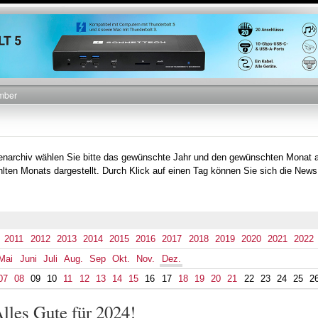
Direkt
zum
Inhalt
mber
tenarchiv wählen Sie bitte das gewünschte Jahr und den gewünschten Monat 
lten Monats dargestellt. Durch Klick auf einen Tag können Sie sich die News
2011
2012
2013
2014
2015
2016
2017
2018
2019
2020
2021
2022
Mai
Juni
Juli
Aug.
Sep
Okt.
Nov.
Dez.
07
08
09
10
11
12
13
14
15
16
17
18
19
20
21
22
23
24
25
2
lles Gute für 2024!