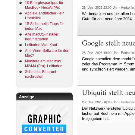
10 Energiespartipps für
28. Dez. 2023
23:00 Uhr -
Redaktio
MacBook Neo/Air/Pro
Apple-Handbücher - ein
Wir bedanken uns bei allen Le
Überblick
Gute für das neue Jahr 2024.
15 Sicherheits-Tipps für
jeden Mac
Alte macOS-Installer
herunterladen
Google stellt neu
Leitfaden Mac-Kauf
Anti-Viren-Software für den
28. Dez. 2023
18:00 Uhr -
Redaktio
Mac?
Google spendiert dem marktfü
Monitore am Mac mini
zeigt das Programm im Stroms
M2/M4 (Pro): Leitfaden
und synchronisiert werden, um
Schnelles Ethernet
nachrüsten
Ubiquiti stellt 
Anzeige
28. Dez. 2023
16:00 Uhr -
Redaktio
Der Netzwerkhersteller Ubiqui
bisher auf Rechnern mit Appl
freigegeben hat.