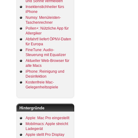
und Sonne vermeiden
Insektenstichheiler fürs
iPhone
Numsy: Menüleisten-
Taschenrechner
Pollen+: Nützliche App für
Allergiker
Abfahrt! liefert ÖPNV-Daten
für Europa
FineTune: Audio-
Steuerung mit Equalizer
Aktueller Web-Browser für
alte Macs
iPhone: Reinigung und
Desinfektion
Kostenfreie Mac-
Gelegenheitsspiele
Hintergründe
Apple: Mac Pro eingestellt
Mobilmacs: Apple streicht
Ladegerät
Apple stellt Pro Display