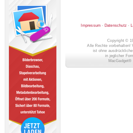
Impressum
-
Datenschutz
-
L
Copyright © 
Alle Rechte vorbehalten! 
ist ohne ausdrückli
in jeglicher Fo
MacGadget® i