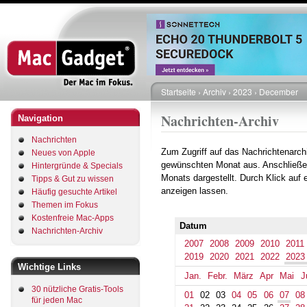
Direkt
zum
Inhalt
Startseite
Archiv
2023
December
Pfadnavigation
Nachrichten-Archiv
Navigation
Nachrichten
Zum Zugriff auf das Nachrichtenarch
Neues von Apple
gewünschten Monat aus. Anschließe
Hintergründe & Specials
Monats dargestellt. Durch Klick auf
Tipps & Gut zu wissen
anzeigen lassen.
Häufig gesuchte Artikel
Themen im Fokus
Kostenfreie Mac-Apps
Datum
Nachrichten-Archiv
2007
2008
2009
2010
2011
2019
2020
2021
2022
2023
Wichtige Links
Jan.
Febr.
März
Apr
Mai
J
30 nützliche Gratis-Tools
01
02
03
04
05
06
07
08
für jeden Mac