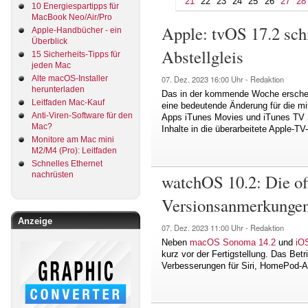
21
22
23
24
25
26
27
28
10 Energiespartipps für
MacBook Neo/Air/Pro
Apple: tvOS 17.2 sch
Apple-Handbücher - ein
Überblick
Abstellgleis
15 Sicherheits-Tipps für
jeden Mac
Alte macOS-Installer
07. Dez. 2023
16:00 Uhr -
Redaktion
herunterladen
Das in der kommende Woche erschei
Leitfaden Mac-Kauf
eine bedeutende Änderung für die mi
Anti-Viren-Software für den
Apps iTunes Movies und iTunes TV S
Mac?
Inhalte in die überarbeitete Apple-TV-
Monitore am Mac mini
M2/M4 (Pro): Leitfaden
Schnelles Ethernet
nachrüsten
watchOS 10.2: Die off
Versionsanmerkunge
Anzeige
07. Dez. 2023
11:00 Uhr -
Redaktion
Neben
macOS Sonoma 14.2
und
iO
kurz vor der Fertigstellung. Das Bet
Verbesserungen für Siri, HomePod-A