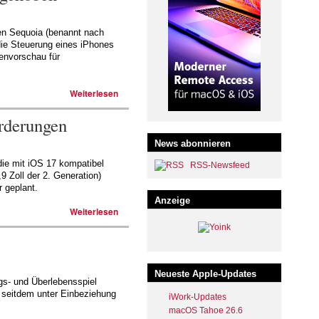
men Sequoia (benannt nach
die Steuerung eines iPhones
envorschau für
Weiterlesen
orderungen
News abonnieren
die mit iOS 17 kompatibel
RSS-Newsfeed
9 Zoll der 2. Generation)
r geplant.
Anzeige
Weiterlesen
Neueste Apple-Updates
ngs- und Überlebensspiel
d seitdem unter Einbeziehung
iWork-Updates
macOS Tahoe 26.6