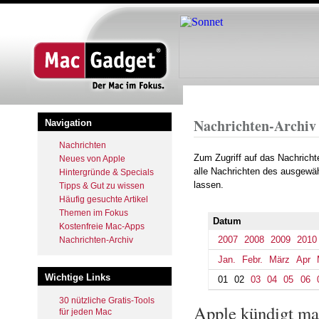
Startseite
Archiv
2024
June
Pfadnavigation
Nachrichten-Archiv
Navigation
Nachrichten
Zum Zugriff auf das Nachrich
Neues von Apple
alle Nachrichten des ausgewäh
Hintergründe & Specials
lassen.
Tipps & Gut zu wissen
Häufig gesuchte Artikel
Themen im Fokus
Datum
Kostenfreie Mac-Apps
2007
2008
2009
2010
Nachrichten-Archiv
Jan.
Febr.
März
Apr
Wichtige Links
01
02
03
04
05
06
30 nützliche Gratis-Tools
Apple kündigt ma
für jeden Mac