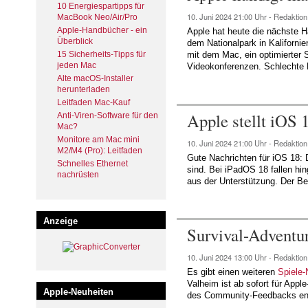
10 Energiespartipps für
10. Juni 2024
21:00 Uhr -
Redaktion
MacBook Neo/Air/Pro
Apple-Handbücher - ein
Apple hat heute die nächste H
Überblick
dem Nationalpark in Kaliforni
15 Sicherheits-Tipps für
mit dem Mac, ein optimierter 
jeden Mac
Videokonferenzen. Schlechte 
Alte macOS-Installer
herunterladen
Leitfaden Mac-Kauf
Apple stellt iOS
Anti-Viren-Software für den
Mac?
Monitore am Mac mini
10. Juni 2024
21:00 Uhr -
Redaktion
M2/M4 (Pro): Leitfaden
Gute Nachrichten für iOS 18: 
Schnelles Ethernet
sind. Bei iPadOS 18 fallen hin
nachrüsten
aus der Unterstützung. Der Bet
Anzeige
Survival-Adventur
10. Juni 2024
13:00 Uhr -
Redaktion
Es gibt einen weiteren
Spiele
Valheim ist ab sofort für App
Apple-Neuheiten
des Community-Feedbacks ent