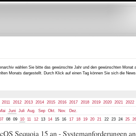
Direkt
zum
Inhalt
tenarchiv wählen Sie bitte das gewünschte Jahr und den gewünschten Monat 
lten Monats dargestellt. Durch Klick auf einen Tag können Sie sich die News
2011
2012
2013
2014
2015
2016
2017
2018
2019
2020
2021
2022
Mai
Juni
Juli
Aug.
Sep
Okt.
Nov.
Dez.
07
08
09
10
11
12
13
14
15
16
17
18
19
20
21
22
23
24
25
2
cOS Sequoia 15 an - Systemanforderungen a