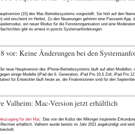
auptversion (15) des Mac-Betriebssystems vorgestellt. Sie hört auf den Na
en) und erscheint im Herbst. Zu den Neuerungen gehören eine Passwort-App, 
Spielemodus, ein neuer Modus für die Fensterorganisation und eine Moderator
Nachrichten gibt es erneut in puncto Systemanforderungen.
 18 vor: Keine Änderungen bei den Systemanf
Die neue Hauptversion des iPhone-Betriebssystems läuft auf allen Modellen, 
gegen einige Modelle (iPad der 6. Generation, iPad Pro 10,5 Zoll, iPad Pro 12,
atest für Entwickler läuft heute an, die Finalversionen sind für den Septembe
e Valheim: Mac-Version jetzt erhältlich
-Neuzugang für den Mac
: Das von der Kultur der Wikinger inspirierte Erkundu
le-Rechner erhältlich. Valheim wurde bereits im Jahr 2021 angekündigt und wir
wickelt.