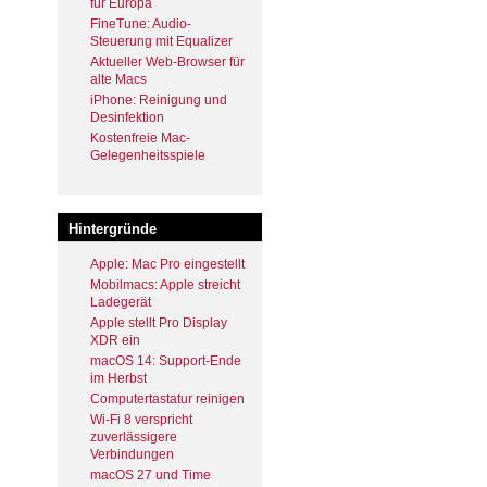
für Europa
FineTune: Audio-
Steuerung mit Equalizer
Aktueller Web-Browser für
alte Macs
iPhone: Reinigung und
Desinfektion
Kostenfreie Mac-
Gelegenheitsspiele
Hintergründe
Apple: Mac Pro eingestellt
Mobilmacs: Apple streicht
Ladegerät
Apple stellt Pro Display
XDR ein
macOS 14: Support-Ende
im Herbst
Computertastatur reinigen
Wi-Fi 8 verspricht
zuverlässigere
Verbindungen
macOS 27 und Time