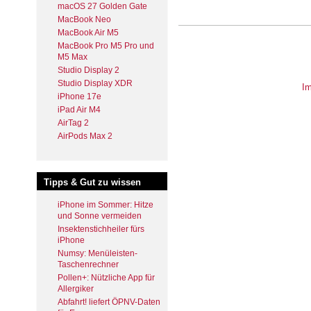
macOS 27 Golden Gate
MacBook Neo
MacBook Air M5
MacBook Pro M5 Pro und
M5 Max
Studio Display 2
Studio Display XDR
I
iPhone 17e
iPad Air M4
AirTag 2
AirPods Max 2
Tipps & Gut zu wissen
iPhone im Sommer: Hitze
und Sonne vermeiden
Insektenstichheiler fürs
iPhone
Numsy: Menüleisten-
Taschenrechner
Pollen+: Nützliche App für
Allergiker
Abfahrt! liefert ÖPNV-Daten