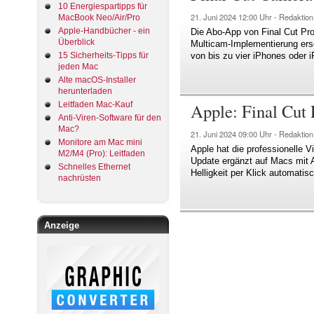
10 Energiespartipps für
21. Juni 2024
12:00 Uhr -
Redaktion
MacBook Neo/Air/Pro
Apple-Handbücher - ein
Die Abo-App von Final Cut Pro 
Überblick
Multicam-Implementierung ers
15 Sicherheits-Tipps für
von bis zu vier iPhones oder 
jeden Mac
Alte macOS-Installer
herunterladen
Apple: Final Cut 
Leitfaden Mac-Kauf
Anti-Viren-Software für den
Mac?
21. Juni 2024
09:00 Uhr -
Redaktion
Monitore am Mac mini
Apple hat die professionelle V
M2/M4 (Pro): Leitfaden
Update ergänzt auf Macs mit A
Schnelles Ethernet
Helligkeit per Klick automatis
nachrüsten
Anzeige