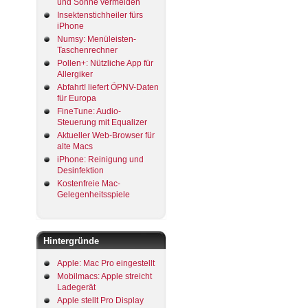
und Sonne vermeiden
Insektenstichheiler fürs
iPhone
Numsy: Menüleisten-
Taschenrechner
Pollen+: Nützliche App für
Allergiker
Abfahrt! liefert ÖPNV-Daten
für Europa
FineTune: Audio-
Steuerung mit Equalizer
Aktueller Web-Browser für
alte Macs
iPhone: Reinigung und
Desinfektion
Kostenfreie Mac-
Gelegenheitsspiele
Hintergründe
Apple: Mac Pro eingestellt
Mobilmacs: Apple streicht
Ladegerät
Apple stellt Pro Display