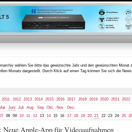
Direkt
zum
Inhalt
tenarchiv wählen Sie bitte das gewünschte Jahr und den gewünschten Monat 
lten Monats dargestellt. Durch Klick auf einen Tag können Sie sich die News
2011
2012
2013
2014
2015
2016
2017
2018
2019
2020
2021
2022
Mai
Juni
Juli
Aug.
Sep
Okt.
Nov.
Dez.
07
08
09
10
11
12
13
14
15
16
17
18
19
20
21
22
23
24
25
2
a: Neue Apple-App für Videoaufnahmen