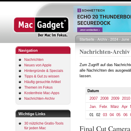
Startseite
Archiv
2024
June
Pfadnavigation
Nachrichten-Archiv
Navigation
Nachrichten
Zum Zugriff auf das Nachrich
Neues von Apple
alle Nachrichten des ausgewäh
Hintergründe & Specials
lassen.
Tipps & Gut zu wissen
Häufig gesuchte Artikel
Themen im Fokus
Datum
Kostenfreie Mac-Apps
2007
2008
2009
2010
Nachrichten-Archiv
Jan.
Febr.
März
Apr
Wichtige Links
01
02
03
04
05
06
30 nützliche Gratis-Tools
Final Cut Camer
für jeden Mac