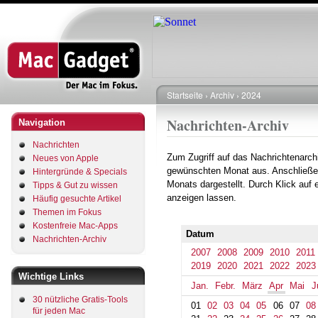
Direkt
zum
Inhalt
Startseite
Archiv
2024
Pfadnavigation
Nachrichten-Archiv
Navigation
Nachrichten
Zum Zugriff auf das Nachrichtenarch
Neues von Apple
gewünschten Monat aus. Anschließe
Hintergründe & Specials
Monats dargestellt. Durch Klick auf
Tipps & Gut zu wissen
anzeigen lassen.
Häufig gesuchte Artikel
Themen im Fokus
Kostenfreie Mac-Apps
Datum
Nachrichten-Archiv
2007
2008
2009
2010
2011
2019
2020
2021
2022
2023
Wichtige Links
Jan.
Febr.
März
Apr
Mai
J
30 nützliche Gratis-Tools
01
02
03
04
05
06
07
08
für jeden Mac