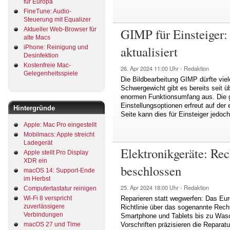
für Europa
FineTune: Audio-
Steuerung mit Equalizer
GIMP für Einsteiger:
Aktueller Web-Browser für
alte Macs
aktualisiert
iPhone: Reinigung und
Desinfektion
Kostenfreie Mac-
26. Apr 2024
11:00 Uhr -
Redaktion
Gelegenheitsspiele
Die Bildbearbeitung GIMP dürfte vie
Schwergewicht gibt es bereits seit ü
enormen Funktionsumfang aus. Die g
Einstellungsoptionen erfreut auf der 
Hintergründe
Seite kann dies für Einsteiger jedoc
Apple: Mac Pro eingestellt
Mobilmacs: Apple streicht
Ladegerät
Elektronikgeräte: Rec
Apple stellt Pro Display
XDR ein
beschlossen
macOS 14: Support-Ende
im Herbst
25. Apr 2024
18:00 Uhr -
Redaktion
Computertastatur reinigen
Wi-Fi 8 verspricht
Reparieren statt wegwerfen: Das Eur
zuverlässigere
Richtlinie über das sogenannte Recht
Verbindungen
Smartphone und Tablets bis zu Wa
macOS 27 und Time
Vorschriften präzisieren die Reparatu