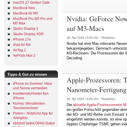
macOS 27 Golden Gate
MacBook Neo
MacBook Air M5
Nvidia: GeForce Now 
MacBook Pro M5 Pro und
M5 Max
auf M3-Macs
Studio Display 2
Studio Display XDR
26. Apr 2024
15:00 Uhr -
Redaktion
iPhone 17e
Nvidia hat eine Mac-relevante Neue
iPad Air M4
bekanntgegeben. Demnach unterstütz
AirTag 2
M3-Rechnern. Die Prozessoren der M
AirPods Max 2
Decoding.
Tipps & Gut zu wissen
Apple-Prozessoren: T
iPhone im Sommer: Hitze
Nanometer-Fertigung
und Sonne vermeiden
Insektenstichheiler fürs
iPhone
26. Apr 2024
14:00 Uhr -
Redaktion
Numsy: Menüleisten-
Die
aktuelle Apple-Prozessorserie M
Taschenrechner
ein großer Fortschritt gegenüber de
Pollen+: Nützliche App für
der M1- und M2-Reihe zum Einsatz
Allergiker
eingeführt werden könnte, ist eine 
Abfahrt! liefert ÖPNV-Daten
Apples Chipfertiger TSMC gehen inde