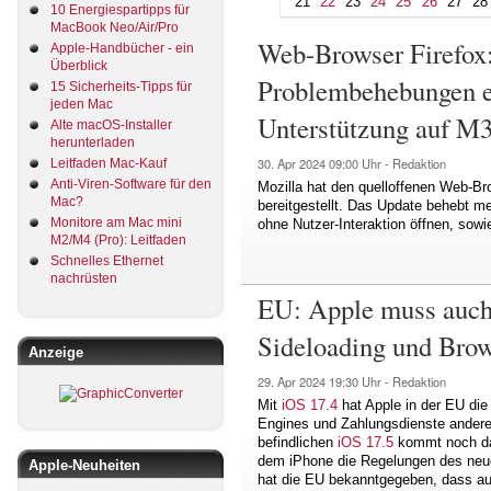
21
22
23
24
25
26
27
28
10 Energiespartipps für
MacBook Neo/Air/Pro
Web-Browser Firefox
Apple-Handbücher - ein
Überblick
Problembehebungen e
15 Sicherheits-Tipps für
jeden Mac
Unterstützung auf 
Alte macOS-Installer
herunterladen
30. Apr 2024
09:00 Uhr -
Redaktion
Leitfaden Mac-Kauf
Anti-Viren-Software für den
Mozilla hat den quelloffenen Web-Br
Mac?
bereitgestellt. Das Update behebt me
Monitore am Mac mini
ohne Nutzer-Interaktion öffnen, sowi
M2/M4 (Pro): Leitfaden
Schnelles Ethernet
nachrüsten
EU: Apple muss auch
Sideloading und Brow
Anzeige
29. Apr 2024
19:30 Uhr -
Redaktion
Mit
iOS 17.4
hat Apple in der EU die
Engines und Zahlungsdienste anderer
befindlichen
iOS 17.5
kommt noch das
dem iPhone die Regelungen des neue
Apple-Neuheiten
hat die EU bekanntgegeben, dass au