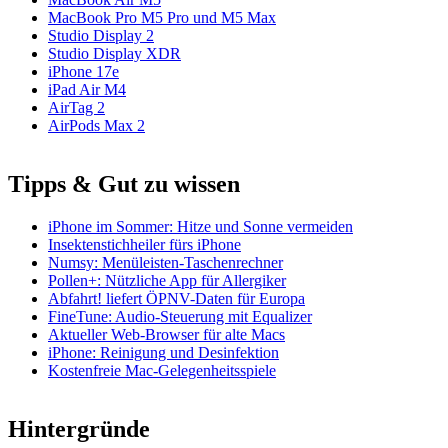
MacBook Pro M5 Pro und M5 Max
Studio Display 2
Studio Display XDR
iPhone 17e
iPad Air M4
AirTag 2
AirPods Max 2
Tipps & Gut zu wissen
iPhone im Sommer: Hitze und Sonne vermeiden
Insektenstichheiler fürs iPhone
Numsy: Menüleisten-Taschenrechner
Pollen+: Nützliche App für Allergiker
Abfahrt! liefert ÖPNV-Daten für Europa
FineTune: Audio-Steuerung mit Equalizer
Aktueller Web-Browser für alte Macs
iPhone: Reinigung und Desinfektion
Kostenfreie Mac-Gelegenheitsspiele
Hintergründe