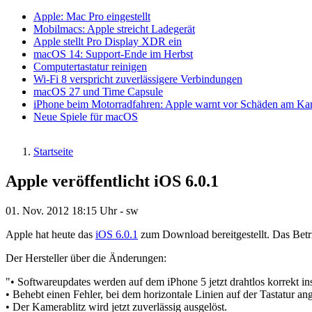
Apple: Mac Pro eingestellt
Mobilmacs: Apple streicht Ladegerät
Apple stellt Pro Display XDR ein
macOS 14: Support-Ende im Herbst
Computertastatur reinigen
Wi-Fi 8 verspricht zuverlässigere Verbindungen
macOS 27 und Time Capsule
iPhone beim Motorradfahren: Apple warnt vor Schäden am K
Neue Spiele für macOS
Startseite
Pfadnavigation
Apple veröffentlicht iOS 6.0.1
01. Nov. 2012
18:15 Uhr -
sw
Apple hat heute das
iOS 6.0.1
zum Download bereitgestellt. Das Betr
Der Hersteller über die Änderungen:
"• Softwareupdates werden auf dem iPhone 5 jetzt drahtlos korrekt inst
• Behebt einen Fehler, bei dem horizontale Linien auf der Tastatur an
• Der Kamerablitz wird jetzt zuverlässig ausgelöst.