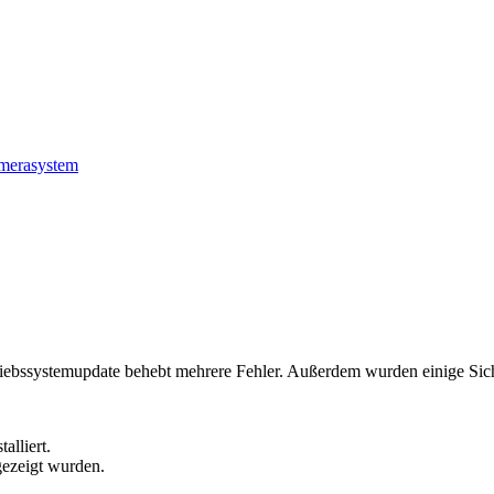
amerasystem
iebssystemupdate behebt mehrere Fehler. Außerdem wurden einige Sich
alliert.
gezeigt wurden.