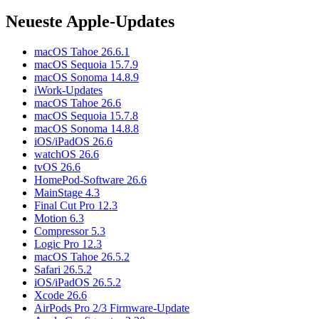
Neueste Apple-Updates
macOS Tahoe 26.6.1
macOS Sequoia 15.7.9
macOS Sonoma 14.8.9
iWork-Updates
macOS Tahoe 26.6
macOS Sequoia 15.7.8
macOS Sonoma 14.8.8
iOS/iPadOS 26.6
watchOS 26.6
tvOS 26.6
HomePod-Software 26.6
MainStage 4.3
Final Cut Pro 12.3
Motion 6.3
Compressor 5.3
Logic Pro 12.3
macOS Tahoe 26.5.2
Safari 26.5.2
iOS/iPadOS 26.5.2
Xcode 26.6
AirPods Pro 2/3 Firmware-Update