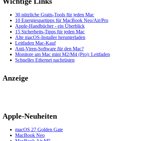
Wichtige Links
30 nützliche Gratis-Tools für jeden Mac
10 Energiespartipps für MacBook Neo/Air/Pro
Apple-Handbücher - ein Überblick
15 Sicherheits-Tipps für jeden Mac
Alte macOS-Installer herunterladen
Leitfaden Mac-Kauf
Anti-Viren-Software für den Mac?
Monitore am Mac mini M2/M4 (Pro): Leitfaden
Schnelles Ethernet nachrüsten
Anzeige
Apple-Neuheiten
macOS 27 Golden Gate
MacBook Neo
MacBook Air M5