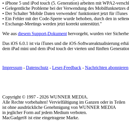
• iPhone 5 und iPod touch (5. Generation) arbeiten mit WPA2-versc
• Gelegentliche Probleme bei der Verwendung des Mobilfunknetzes 
• Der Schalter 'Mobile Daten verwenden' funktioniert jetzt für iTunes
• Ein Fehler mit der Code-Sperre wurde behoben, durch den in selten
• Exchange-Meetings werden jetzt korrekt unterstützt."
Wie aus
diesem Support-Dokument
hervorgeht, wurden vier Sicherhei
Das iOS 6.0.1 ist via iTunes und die iOS-Softwareaktualisierung erhä
dem iPad mini und dem iPod touch der vierten und fünften Generatio
Impressum
-
Datenschutz
-
Leser-Feedback
-
Nachrichten abonnieren
Copyright © 1997 - 2026 WUNNER MEDIA.
Alle Rechte vorbehalten! Vervielfältigung im Ganzen oder in Teilen
ist ohne ausdrückliche Genehmigung von WUNNER MEDIA
in jeglicher Form auf jedem Medium verboten.
MacGadget® ist eine eingetragene Marke.