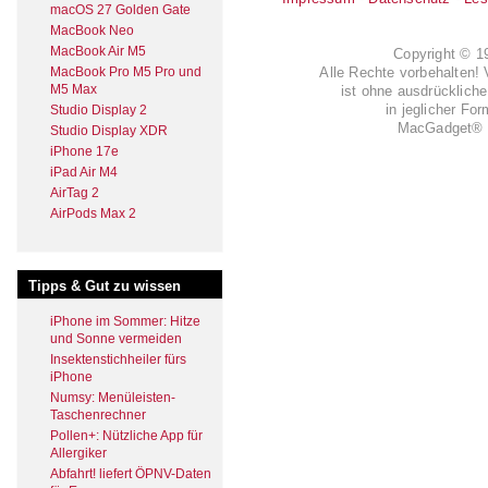
macOS 27 Golden Gate
MacBook Neo
MacBook Air M5
Copyright © 
MacBook Pro M5 Pro und
Alle Rechte vorbehalten! 
M5 Max
ist ohne ausdrückli
in jeglicher Fo
Studio Display 2
MacGadget® i
Studio Display XDR
iPhone 17e
iPad Air M4
AirTag 2
AirPods Max 2
Tipps & Gut zu wissen
iPhone im Sommer: Hitze
und Sonne vermeiden
Insektenstichheiler fürs
iPhone
Numsy: Menüleisten-
Taschenrechner
Pollen+: Nützliche App für
Allergiker
Abfahrt! liefert ÖPNV-Daten