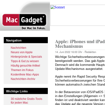
Direkt
zum
Inhalt
Startseite
Pfadnavigation
Apple: iPhones und iPad
Navigation
Mechanismus
Nachrichten
14. Juni 2022
16:00 Uhr -
Redaktion
Neues von Apple
Hintergründe & Specials
Wichtige Sicherheitsverbesserungen 
bereitgestellt werden. Das gab App
Tipps & Gut zu wissen
Demnach wird die kommende Hauptv
Häufig gesuchte Artikel
Update-Mechanismus ausgestattet.
Themen im Fokus
Kostenfreie Mac-Apps
Apple nennt ihn Rapid Security Respo
Nachrichten-Archiv
Sicherheitsverbesserungen für Ihre 
können automatisch zwischen Stand
Wichtige Links
In der Betaversion von iOS/iPadOS 1
in den Einstellungen (Allgemein =>
30 nützliche Gratis-Tools
finden ist und deaktiviert werden ka
für jeden Mac
das Update auf die neueste Version