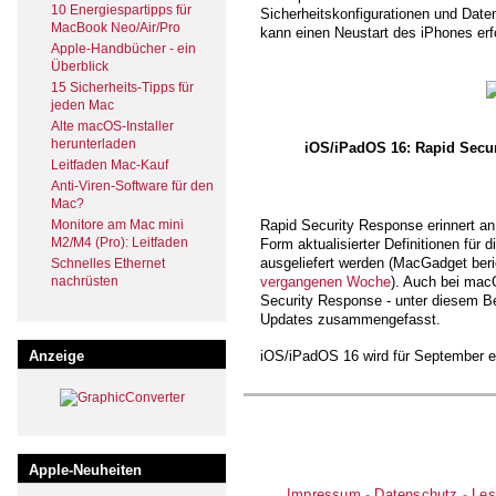
10 Energiespartipps für
Sicherheitskonfigurationen und Date
MacBook Neo/Air/Pro
kann einen Neustart des iPhones erf
Apple-Handbücher - ein
Überblick
15 Sicherheits-Tipps für
jeden Mac
Alte macOS-Installer
herunterladen
iOS/iPadOS 16: Rapid Secur
Leitfaden Mac-Kauf
Anti-Viren-Software für den
Mac?
Monitore am Mac mini
Rapid Security Response erinnert an 
M2/M4 (Pro): Leitfaden
Form aktualisierter Definitionen fü
ausgeliefert werden (MacGadget beri
Schnelles Ethernet
nachrüsten
vergangenen Woche
). Auch bei macO
Security Response - unter diesem Begr
Updates zusammengefasst.
iOS/iPadOS 16 wird für September e
Anzeige
Apple-Neuheiten
Impressum
-
Datenschutz
-
Les