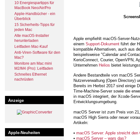
10 Energiespartipps für
MacBook Neo/Air/Pro
Apple-Handbücher - ein
Screens
Überblick
15 Sicherheits-Tipps für
jeden Mac
Alte macOS-Installer
Apple empfiehlt macOS-Server-Nutze
herunterladen
einem
Support-Dokument
führt der H
Leitfaden Mac-Kauf
kompatible Alternativen, auch aus 
Anti-Viren-Software für den
beispielsweise "Calendar and Contac
Mac?
KerioConnect, Courier, OpenVPN, A
Monitore am Mac mini
Unternehmen
Helios
bietet leistung
M2/M4 (Pro): Leitfaden
Schnelles Ethernet
Andere Bestandteile von macOS Serve
nachrüsten
Nutzerverwaltung (Open Directory) u
Bereits im Herbst 2017 sind einige 
Time-Machine-Server sowie die erweit
in macOS integriert, der Xcode-Serve
Anzeige
Entwicklungsumgebung.
macOS Server ist zum Preis von 21,
macOS High Sierra oder neuer vorau
Artikeln:
Apple-Neuheiten
•
macOS Server: Apple streicht den 
•
macOS Server – wars das?