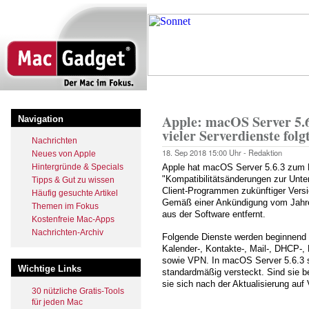
Direkt
zum
Inhalt
Startseite
Pfadnavigation
Apple: macOS Server 5.6.
Navigation
vieler Serverdienste folg
Nachrichten
18. Sep 2018
15:00 Uhr -
Redaktion
Neues von Apple
Hintergründe & Specials
Apple hat macOS Server 5.6.3 zum D
"Kompatibilitätsänderungen zur Unt
Tipps & Gut zu wissen
Client-Programmen zukünftiger Versi
Häufig gesuchte Artikel
Gemäß einer Ankündigung vom Jahr
Themen im Fokus
aus der Software entfernt.
Kostenfreie Mac-Apps
Nachrichten-Archiv
Folgende Dienste werden beginnend 
Kalender-, Kontakte-, Mail-, DHCP-,
sowie VPN. In macOS Server 5.6.3 si
Wichtige Links
standardmäßig versteckt. Sind sie be
sie sich nach der Aktualisierung auf 
30 nützliche Gratis-Tools
für jeden Mac