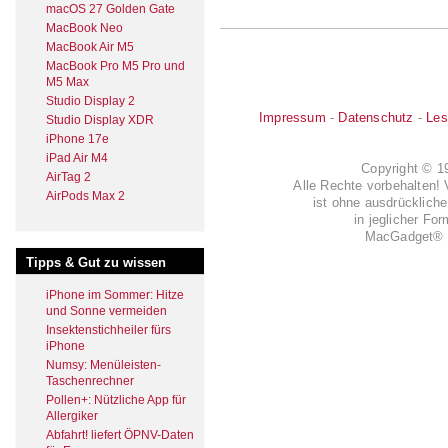
macOS 27 Golden Gate
MacBook Neo
MacBook Air M5
MacBook Pro M5 Pro und
M5 Max
Studio Display 2
Impressum
-
Datenschutz
-
Les
Studio Display XDR
iPhone 17e
iPad Air M4
Copyright © 
AirTag 2
Alle Rechte vorbehalten! 
AirPods Max 2
ist ohne ausdrückli
in jeglicher Fo
MacGadget® i
Tipps & Gut zu wissen
iPhone im Sommer: Hitze
und Sonne vermeiden
Insektenstichheiler fürs
iPhone
Numsy: Menüleisten-
Taschenrechner
Pollen+: Nützliche App für
Allergiker
Abfahrt! liefert ÖPNV-Daten