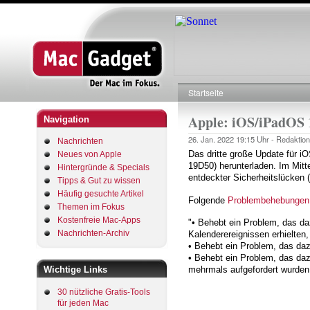
Startseite
Pfadnavigation
Apple: iOS/iPadOS 1
Navigation
26. Jan. 2022
19:15 Uhr -
Redaktion
Nachrichten
Das dritte große Update für iO
Neues von Apple
19D50) herunterladen. Im Mitt
Hintergründe & Specials
entdeckter Sicherheitslücken (
Tipps & Gut zu wissen
Häufig gesuchte Artikel
Folgende
Problembehebungen
Themen im Fokus
Kostenfreie Mac-Apps
"• Behebt ein Problem, das d
Nachrichten-Archiv
Kalenderereignissen erhielten,
• Behebt ein Problem, das daz
• Behebt ein Problem, das daz
Wichtige Links
mehrmals aufgefordert wurden
30 nützliche Gratis-Tools
für jeden Mac