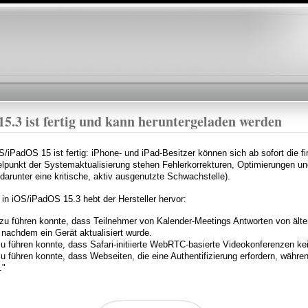
Direkt
zum
Inhalt
5.3 ist fertig und kann heruntergeladen werden
S/iPadOS 15 ist fertig: iPhone- und iPad-Besitzer können sich ab sofort die fi
elpunkt der Systemaktualisierung stehen Fehlerkorrekturen, Optimierungen u
darunter eine kritische, aktiv ausgenutzte Schwachstelle).
in iOS/iPadOS 15.3 hebt der Hersteller hervor:
azu führen konnte, dass Teilnehmer von Kalender-Meetings Antworten von ält
 nachdem ein Gerät aktualisiert wurde.
u führen konnte, dass Safari-initiierte WebRTC-basierte Videokonferenzen kei
u führen konnte, dass Webseiten, die eine Authentifizierung erfordern, währ
."