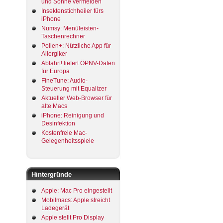
und Sonne vermeiden
Insektenstichheiler fürs
iPhone
Numsy: Menüleisten-
Taschenrechner
Pollen+: Nützliche App für
Allergiker
Abfahrt! liefert ÖPNV-Daten
für Europa
FineTune: Audio-
Steuerung mit Equalizer
Aktueller Web-Browser für
alte Macs
iPhone: Reinigung und
Desinfektion
Kostenfreie Mac-
Gelegenheitsspiele
Hintergründe
Apple: Mac Pro eingestellt
Mobilmacs: Apple streicht
Ladegerät
Apple stellt Pro Display