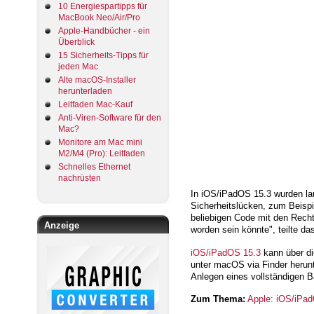
10 Energiespartipps für
MacBook Neo/Air/Pro
Apple-Handbücher - ein
Überblick
15 Sicherheits-Tipps für
jeden Mac
Alte macOS-Installer
herunterladen
Leitfaden Mac-Kauf
Anti-Viren-Software für den
Mac?
Monitore am Mac mini
M2/M4 (Pro): Leitfaden
Schnelles Ethernet
nachrüsten
In iOS/iPadOS 15.3 wurden la
Sicherheitslücken, zum Beisp
beliebigen Code mit den Recht
Anzeige
worden sein könnte", teilte d
iOS/iPadOS 15.3
kann über di
unter macOS via Finder herunte
Anlegen eines vollständigen 
Zum Thema:
Apple: iOS/iPad