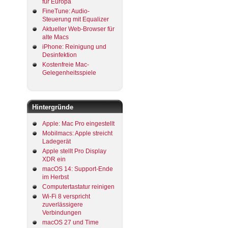
für Europa
FineTune: Audio-
Steuerung mit Equalizer
Aktueller Web-Browser für
alte Macs
iPhone: Reinigung und
Desinfektion
Kostenfreie Mac-
Gelegenheitsspiele
Hintergründe
Apple: Mac Pro eingestellt
Mobilmacs: Apple streicht
Ladegerät
Apple stellt Pro Display
XDR ein
macOS 14: Support-Ende
im Herbst
Computertastatur reinigen
Wi-Fi 8 verspricht
zuverlässigere
Verbindungen
macOS 27 und Time