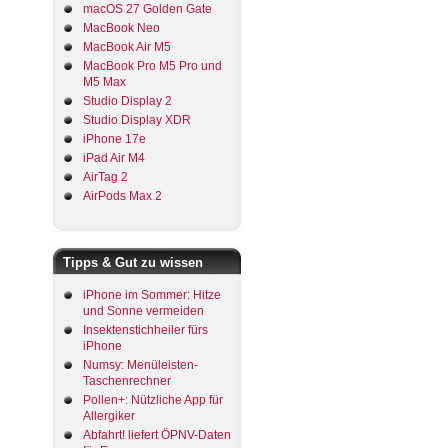
macOS 27 Golden Gate
MacBook Neo
MacBook Air M5
MacBook Pro M5 Pro und
M5 Max
Studio Display 2
Studio Display XDR
iPhone 17e
iPad Air M4
AirTag 2
AirPods Max 2
Tipps & Gut zu wissen
iPhone im Sommer: Hitze
und Sonne vermeiden
Insektenstichheiler fürs
iPhone
Numsy: Menüleisten-
Taschenrechner
Pollen+: Nützliche App für
Allergiker
Abfahrt! liefert ÖPNV-Daten