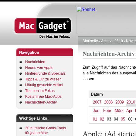
Startseite
Archiv
2010
Nove
Pfadnavigation
Nachrichten-Archiv
Navigation
Nachrichten
Zum Zugriff auf das Nachrich
Neues von Apple
alle Nachrichten des ausgewäh
Hintergründe & Specials
lassen.
Tipps & Gut zu wissen
Häufig gesuchte Artikel
Themen im Fokus
Datum
Kostenfreie Mac-Apps
2007
2008
2009
2010
Nachrichten-Archiv
Jan.
Febr.
März
Apr
Wichtige Links
01
02
03
04
05
06
30 nützliche Gratis-Tools
Apple: iAd starte
für jeden Mac