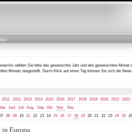
Direkt
zum
Inhalt
mber
tenarchiv wählen Sie bitte das gewünschte Jahr und den gewünschten Monat 
lten Monats dargestellt. Durch Klick auf einen Tag können Sie sich die News
2011
2012
2013
2014
2015
2016
2017
2018
2019
2020
2021
2022
Mai
Juni
Juli
Aug.
Sep
Okt.
Nov.
Dez.
07
08
09
10
11
12
13
14
15
16
17
18
19
20
21
22
23
24
25
2
t in Europa