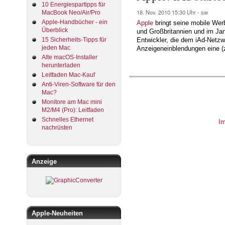
10 Energiespartipps für
18. Nov. 2010
15:30 Uhr -
sw
MacBook Neo/Air/Pro
Apple-Handbücher - ein
Apple
bringt seine mobile Wer
Überblick
und Großbritannien und im Jan
15 Sicherheits-Tipps für
Entwickler, die dem iAd-Netzw
jeden Mac
Anzeigeneinblendungen eine (
Alte macOS-Installer
herunterladen
Leitfaden Mac-Kauf
Anti-Viren-Software für den
Mac?
Monitore am Mac mini
M2/M4 (Pro): Leitfaden
Schnelles Ethernet
I
nachrüsten
Anzeige
Apple-Neuheiten