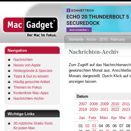
Direkt
zum
Inhalt
Startseite
Archiv
2010
February
Pfadnavigation
Nachrichten-Archiv
Navigation
Nachrichten
Zum Zugriff auf das Nachrichtenarch
Neues von Apple
gewünschten Monat aus. Anschließe
Hintergründe & Specials
Monats dargestellt. Durch Klick auf
Tipps & Gut zu wissen
anzeigen lassen.
Häufig gesuchte Artikel
Themen im Fokus
Kostenfreie Mac-Apps
Datum
Nachrichten-Archiv
2007
2008
2009
2010
2011
2019
2020
2021
2022
2023
Wichtige Links
Jan.
Febr.
März
Apr
Mai
J
30 nützliche Gratis-Tools
01
02
03
04
05
06
07
08
für jeden Mac