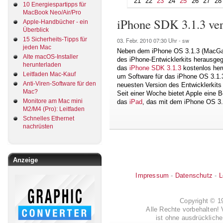
21
22
23
24
25
26
27
28
10 Energiespartipps für
MacBook Neo/Air/Pro
iPhone SDK 3.1.3 ver
Apple-Handbücher - ein
Überblick
15 Sicherheits-Tipps für
03. Febr. 2010
07:30 Uhr -
sw
jeden Mac
Neben dem iPhone OS 3.1.3 (MacG
Alte macOS-Installer
des iPhone-Entwicklerkits herausgeg
herunterladen
das
iPhone SDK 3.1.3
kostenlos heru
Leitfaden Mac-Kauf
um Software für das iPhone OS 3.1.
Anti-Viren-Software für den
neuesten Version des Entwicklerkits
Mac?
Seit einer Woche bietet Apple eine 
Monitore am Mac mini
das
iPad
, das mit dem iPhone OS 3.2
M2/M4 (Pro): Leitfaden
Schnelles Ethernet
nachrüsten
Anzeige
Impressum
-
Datenschutz
-
L
Copyright © 
Alle Rechte vorbehalten! 
ist ohne ausdrückli