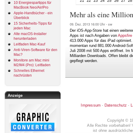
21
22
23
24
25
26
27
28
10 Energiespartipps für
MacBook Neo/Air/Pro
Mehr als eine Milli
Apple-Handbücher - ein
Überblick
15 Sicherheits-Tipps für
09. Dez. 2013
16:00 Uhr -
sw
jeden Mac
Der iOS-App-Store hat einen weiteren
Alte macOS-Installer
Apps ist nach Angaben von
Appsfire
herunterladen
413.000 Apps für das iPad optimiert.
Leitfaden Mac-Kauf
momentan rund 881.000 Android-Softw
Anti-Viren-Software für den
Juli 2008 mit 500 Apps eröffnet. Im
Mac?
Milliarden Downloads. Offen bleibt di
Monitore am Mac mini
gepflegt werden.
M2/M4 (Pro): Leitfaden
Schnelles Ethernet
nachrüsten
Anzeige
Impressum
-
Datenschutz
-
L
Copyright © 
Alle Rechte vorbehalten! 
ist ohne ausdrückli