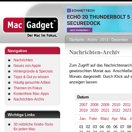
Direkt
zum
Inhalt
Startseite
Archiv
2013
December
Pfadnavigation
Nachrichten-Archiv
Navigation
Nachrichten
Zum Zugriff auf das Nachrichtenarch
Neues von Apple
gewünschten Monat aus. Anschließe
Hintergründe & Specials
Monats dargestellt. Durch Klick auf
Tipps & Gut zu wissen
anzeigen lassen.
Häufig gesuchte Artikel
Themen im Fokus
Kostenfreie Mac-Apps
Datum
Nachrichten-Archiv
2007
2008
2009
2010
2011
2019
2020
2021
2022
2023
Wichtige Links
Jan.
Febr.
März
Apr
Mai
J
30 nützliche Gratis-Tools
01
02
03
04
05
06
07
08
für jeden Mac