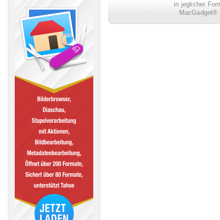
in jeglicher Fo
MacGadget® i