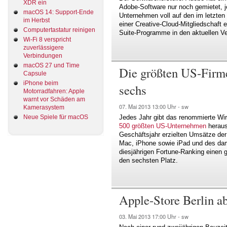
XDR ein
Adobe-Software nur noch gemietet, j
macOS 14: Support-Ende
Unternehmen voll auf den im letzten
im Herbst
einer Creative-Cloud-Mitgliedschaft e
Computertastatur reinigen
Suite-Programme in den aktuellen Ve
Wi-Fi 8 verspricht
zuverlässigere
Verbindungen
macOS 27 und Time
Die größten US-Firmen
Capsule
iPhone beim
sechs
Motorradfahren: Apple
warnt vor Schäden am
07. Mai 2013
13:00 Uhr -
sw
Kamerasystem
Jedes Jahr gibt das renommierte Wi
Neue Spiele für macOS
500 größten US-Unternehmen
heraus
Geschäftsjahr erzielten Umsätze de
Mac, iPhone sowie iPad und des da
diesjährigen Fortune-Ranking einen
den sechsten Platz.
Apple-Store Berlin ab
03. Mai 2013
17:00 Uhr -
sw