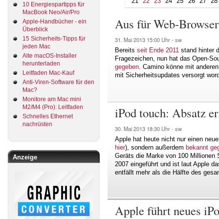
21
22
23
24
25
26
27
28
10 Energiespartipps für
MacBook Neo/Air/Pro
Aus für Web-Browse
Apple-Handbücher - ein
Überblick
15 Sicherheits-Tipps für
31. Mai 2013
15:00 Uhr -
sw
jeden Mac
Bereits
seit Ende 2011
stand hinter 
Alte macOS-Installer
Fragezeichen, nun hat das Open-Sour
herunterladen
gegeben
. Camino könne mit anderen 
Leitfaden Mac-Kauf
mit Sicherheitsupdates versorgt wor
Anti-Viren-Software für den
Mac?
Monitore am Mac mini
M2/M4 (Pro): Leitfaden
iPod touch: Absatz e
Schnelles Ethernet
nachrüsten
30. Mai 2013
18:30 Uhr -
sw
Apple hat heute nicht nur einen neue
hier
), sondern außerdem
bekannt ge
Geräts die Marke von 100 Millionen 
Anzeige
2007 eingeführt und ist laut Apple d
entfällt mehr als die Hälfte des ge
Apple führt neues iP