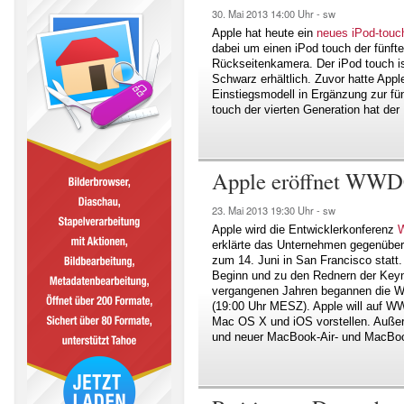
30. Mai 2013
14:00 Uhr -
sw
Apple hat heute ein
neues iPod-touc
dabei um einen iPod touch der fünft
Rückseitenkamera. Der iPod touch is
Schwarz erhältlich. Zuvor hatte Appl
Einstiegsmodell in Ergänzung zur fü
touch der vierten Generation hat der
Apple eröffnet WWD
23. Mai 2013
19:30 Uhr -
sw
Apple wird die Entwicklerkonferenz
erklärte das Unternehmen gegenübe
zum 14. Juni in San Francisco statt.
Beginn und zu den Rednern der Keyn
vergangenen Jahren begannen die 
(19:00 Uhr MESZ). Apple will auf 
Mac OS X und iOS vorstellen. Auße
und neuer MacBook-Air- und MacBoo