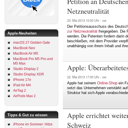
Petition an Deutsche
Netzneutralität
23. Mai 2013
10:00 Uhr -
sw
Der Petitionsausschuss des Deutsc
zur Netzneutralität
freigegeben. Die 
Apple-Neuheiten
werden. Die Petenten fordern darin 
beschließen, mit dem Provider verpf
macOS 27 Golden Gate
unabhängig von ihrem Inhalt und ihre
MacBook Neo
MacBook Air M5
MacBook Pro M5 Pro und
M5 Max
Apple: Überarbeitete
Studio Display 2
Studio Display XDR
22. Mai 2013
17:00 Uhr -
sw
iPhone 17e
Apple hat seinem
Online-Shop
ein Fa
iPad Air M4
setzt das Unternehmen verstärkt auf 
AirTag 2
Struktur hat sich Apple verabschiede
AirPods Max 2
Apple errichtet weite
Tipps & Gut zu wissen
Schweiz
iPhone im Sommer: Hitze