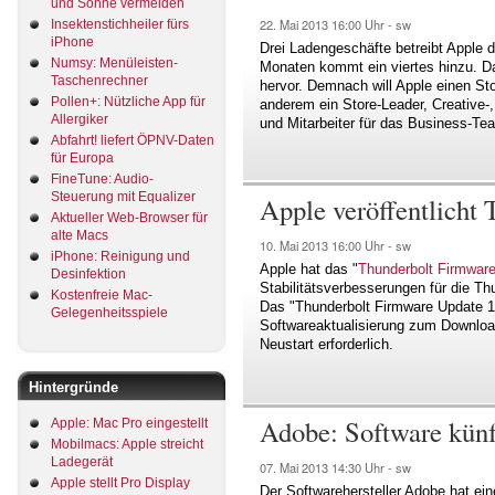
und Sonne vermeiden
22. Mai 2013
16:00 Uhr -
sw
Insektenstichheiler fürs
iPhone
Drei Ladengeschäfte betreibt Apple 
Numsy: Menüleisten-
Monaten kommt ein viertes hinzu. 
Taschenrechner
hervor. Demnach will Apple einen Sto
Pollen+: Nützliche App für
anderem ein Store-Leader, Creative-,
Allergiker
und Mitarbeiter für das Business-Te
Abfahrt! liefert ÖPNV-Daten
für Europa
FineTune: Audio-
Steuerung mit Equalizer
Apple veröffentlicht
Aktueller Web-Browser für
alte Macs
10. Mai 2013
16:00 Uhr -
sw
iPhone: Reinigung und
Apple hat das "
Thunderbolt Firmware
Desinfektion
Stabilitätsverbesserungen für die Th
Kostenfreie Mac-
Das "Thunderbolt Firmware Update 1
Gelegenheitsspiele
Softwareaktualisierung zum Download 
Neustart erforderlich.
Hintergründe
Adobe: Software künf
Apple: Mac Pro eingestellt
Mobilmacs: Apple streicht
Ladegerät
07. Mai 2013
14:30 Uhr -
sw
Apple stellt Pro Display
Der Softwarehersteller Adobe hat ei