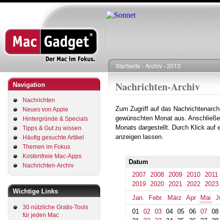
Direkt
zum
Inhalt
Startseite
Archiv
2013
Pfadnavigation
Nachrichten-Archiv
Navigation
Nachrichten
Zum Zugriff auf das Nachrichtenarch
Neues von Apple
gewünschten Monat aus. Anschließe
Hintergründe & Specials
Monats dargestellt. Durch Klick auf
Tipps & Gut zu wissen
anzeigen lassen.
Häufig gesuchte Artikel
Themen im Fokus
Kostenfreie Mac-Apps
Datum
Nachrichten-Archiv
2007
2008
2009
2010
2011
2019
2020
2021
2022
2023
Wichtige Links
Jan.
Febr.
März
Apr
Mai
J
30 nützliche Gratis-Tools
01
02
03
04
05
06
07
08
für jeden Mac