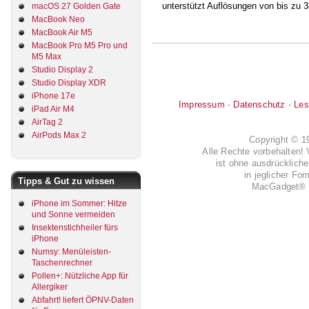
unterstützt Auflösungen von bis zu 
macOS 27 Golden Gate
MacBook Neo
MacBook Air M5
MacBook Pro M5 Pro und
M5 Max
Studio Display 2
Studio Display XDR
iPhone 17e
Impressum
-
Datenschutz
-
Les
iPad Air M4
AirTag 2
AirPods Max 2
Copyright © 
Alle Rechte vorbehalten! 
ist ohne ausdrückli
in jeglicher Fo
Tipps & Gut zu wissen
MacGadget® i
iPhone im Sommer: Hitze
und Sonne vermeiden
Insektenstichheiler fürs
iPhone
Numsy: Menüleisten-
Taschenrechner
Pollen+: Nützliche App für
Allergiker
Abfahrt! liefert ÖPNV-Daten