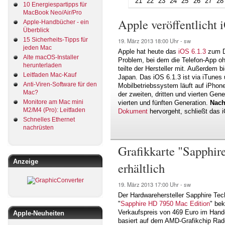
21
22
23
24
25
26
27
28
10 Energiespartipps für
MacBook Neo/Air/Pro
Apple veröffentlicht 
Apple-Handbücher - ein
Überblick
15 Sicherheits-Tipps für
19. März 2013
18:00 Uhr -
sw
jeden Mac
Apple hat heute das
iOS 6.1.3
zum Do
Alte macOS-Installer
Problem, bei dem die Telefon-App o
herunterladen
teilte der Hersteller mit. Außerdem 
Leitfaden Mac-Kauf
Japan. Das iOS 6.1.3 ist via iTunes 
Anti-Viren-Software für den
Mobilbetriebssystem läuft auf iPho
Mac?
der zweiten, dritten und vierten Gen
Monitore am Mac mini
vierten und fünften Generation.
Nach
M2/M4 (Pro): Leitfaden
Dokument
hervorgeht, schließt das i
Schnelles Ethernet
nachrüsten
Grafikkarte "Sapphir
Anzeige
erhältlich
19. März 2013
17:00 Uhr -
sw
Der Hardwarehersteller Sapphire Tech
"
Sapphire HD 7950 Mac Edition
" be
Verkaufspreis von 469 Euro im Hande
Apple-Neuheiten
basiert auf dem AMD-Grafikchip Rad