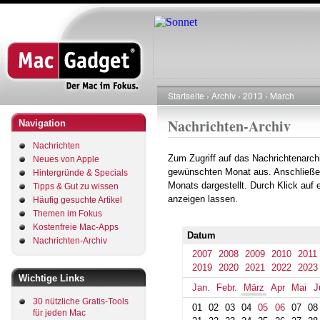
Direkt
zum
Inhalt
Startseite
Archiv
2013
March
Pfadnavigation
Nachrichten-Archiv
Navigation
Nachrichten
Zum Zugriff auf das Nachrichtenarch
Neues von Apple
gewünschten Monat aus. Anschließe
Hintergründe & Specials
Monats dargestellt. Durch Klick auf
Tipps & Gut zu wissen
anzeigen lassen.
Häufig gesuchte Artikel
Themen im Fokus
Kostenfreie Mac-Apps
Datum
Nachrichten-Archiv
2007
2008
2009
2010
2011
2019
2020
2021
2022
2023
Wichtige Links
Jan.
Febr.
März
Apr
Mai
J
30 nützliche Gratis-Tools
01
02
03
04
05
06
07
08
für jeden Mac