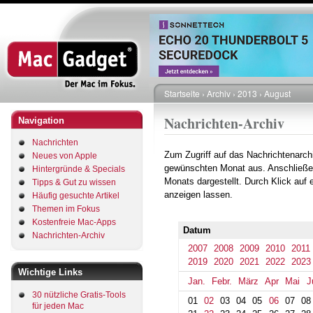
Direkt
zum
Inhalt
Startseite
Archiv
2013
August
Pfadnavigation
Nachrichten-Archiv
Navigation
Nachrichten
Zum Zugriff auf das Nachrichtenarch
Neues von Apple
gewünschten Monat aus. Anschließe
Hintergründe & Specials
Monats dargestellt. Durch Klick auf
Tipps & Gut zu wissen
anzeigen lassen.
Häufig gesuchte Artikel
Themen im Fokus
Kostenfreie Mac-Apps
Datum
Nachrichten-Archiv
2007
2008
2009
2010
2011
2019
2020
2021
2022
2023
Wichtige Links
Jan.
Febr.
März
Apr
Mai
J
30 nützliche Gratis-Tools
01
02
03
04
05
06
07
08
für jeden Mac