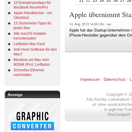
21
22
23
24
25
26
27
28
10 Energiespartipps für
MacBook Neo/Air/Pro
Apple übernimmt Sta
Apple-Handbücher - ein
Überblick
15 Sicherheits-Tipps für
14. Aug. 2013
14:00 Uhr -
sw
jeden Mac
Apple hat das Startup-Unternehmen 
Alte macOS-Installer
iPhone-Hersteller gegenüber dem O
herunterladen
Leitfaden Mac-Kauf
Anti-Viren-Software für den
Mac?
Monitore am Mac mini
M2/M4 (Pro): Leitfaden
Schnelles Ethernet
nachrüsten
Impressum
-
Datenschutz
-
L
Copyright © 
Anzeige
Alle Rechte vorbehalten! 
ist ohne ausdrückli
in jeglicher Fo
MacGadget® i