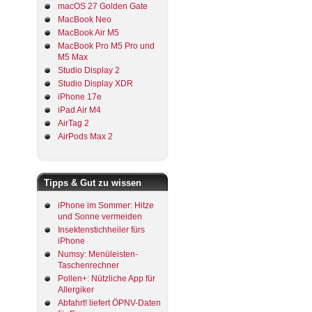
macOS 27 Golden Gate
MacBook Neo
MacBook Air M5
MacBook Pro M5 Pro und
M5 Max
Studio Display 2
Studio Display XDR
iPhone 17e
iPad Air M4
AirTag 2
AirPods Max 2
Tipps & Gut zu wissen
iPhone im Sommer: Hitze
und Sonne vermeiden
Insektenstichheiler fürs
iPhone
Numsy: Menüleisten-
Taschenrechner
Pollen+: Nützliche App für
Allergiker
Abfahrt! liefert ÖPNV-Daten