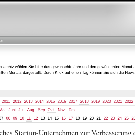
Direkt
zum
Inhalt
er
tenarchiv wählen Sie bitte das gewünschte Jahr und den gewünschten Monat 
lten Monats dargestellt. Durch Klick auf einen Tag können Sie sich die News
2011
2012
2013
2014
2015
2016
2017
2018
2019
2020
2021
2022
Mai
Juni
Juli
Aug.
Sep
Okt.
Nov.
Dez.
07
08
09
10
11
12
13
14
15
16
17
18
19
20
21
22
23
24
25
2
sches Startup-Unternehmen zur Verbesserung 