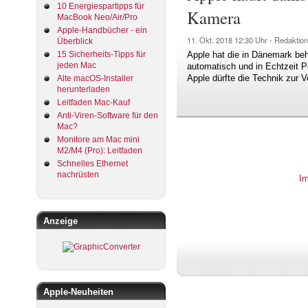
10 Energiespartipps für
Kamera
MacBook Neo/Air/Pro
Apple-Handbücher - ein
11. Okt. 2018
12:30 Uhr -
Redaktion
Überblick
15 Sicherheits-Tipps für
Apple hat die in Dänemark beh
jeden Mac
automatisch und in Echtzeit 
Apple dürfte die Technik zur 
Alte macOS-Installer
herunterladen
Leitfaden Mac-Kauf
Anti-Viren-Software für den
Mac?
Monitore am Mac mini
M2/M4 (Pro): Leitfaden
Schnelles Ethernet
nachrüsten
I
Anzeige
Apple-Neuheiten