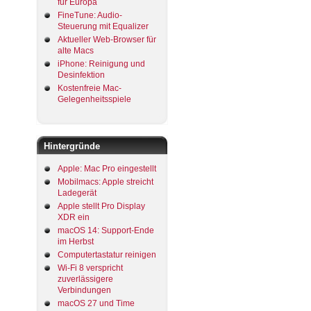
für Europa
FineTune: Audio-
Steuerung mit Equalizer
Aktueller Web-Browser für
alte Macs
iPhone: Reinigung und
Desinfektion
Kostenfreie Mac-
Gelegenheitsspiele
Hintergründe
Apple: Mac Pro eingestellt
Mobilmacs: Apple streicht
Ladegerät
Apple stellt Pro Display
XDR ein
macOS 14: Support-Ende
im Herbst
Computertastatur reinigen
Wi-Fi 8 verspricht
zuverlässigere
Verbindungen
macOS 27 und Time