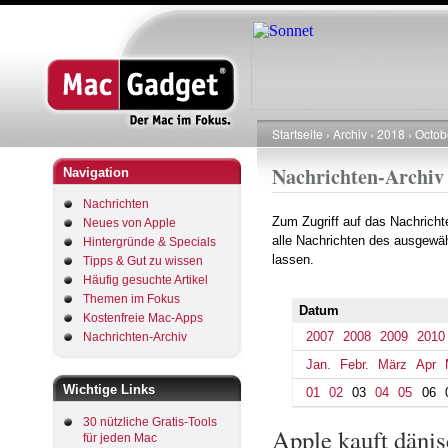
Startseite
Archiv
2018
Octob
Pfadnavigation
Nachrichten-Archiv
Navigation
Nachrichten
Zum Zugriff auf das Nachrich
Neues von Apple
alle Nachrichten des ausgewäh
Hintergründe & Specials
lassen.
Tipps & Gut zu wissen
Häufig gesuchte Artikel
Themen im Fokus
Datum
Kostenfreie Mac-Apps
2007
2008
2009
2010
Nachrichten-Archiv
Jan.
Febr.
März
Apr
Wichtige Links
01
02
03
04
05
06
30 nützliche Gratis-Tools
Apple kauft däni
für jeden Mac