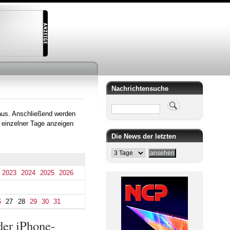
Nachrichtensuche
Suche
aus. Anschließend werden
 einzelner Tage anzeigen
Die News der letzten
2023
2024
2025
2026
6
27
28
29
30
31
der iPhone-