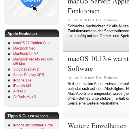
macOS Server: Apple 
Funktionen
25. Jan. 2018
11:30 Uhr -
Redaktion
Schlechte Nachrichten für alle Nutz
Funktionsumfang der Serversoftware
Apple-Neuheiten
soll künftig auf der Geräte- und Spe
macOS 27 Golden Gate
MacBook Neo
MacBook Air M5
macOS 10.13.4 warnt 
MacBook Pro M5 Pro und
M5 Max
Software
Studio Display 2
Studio Display XDR
25. Jan. 2018
10:00 Uhr -
Redaktion
iPhone 17e
Seit der letzten Apple-Entwicklerkon
iPad Air M4
befindet sich auf dem Abstellgleis.
AirTag 2
Mac-App-Store umgesetzt wurde (ne
AirPods Max 2
64-Bit-Betrieb unterstützen), erhäl
Sierra eine weitere Maßnahme.
Tipps & Gut zu wissen
Weitere Einzelheite
iPhone im Sommer: Hitze