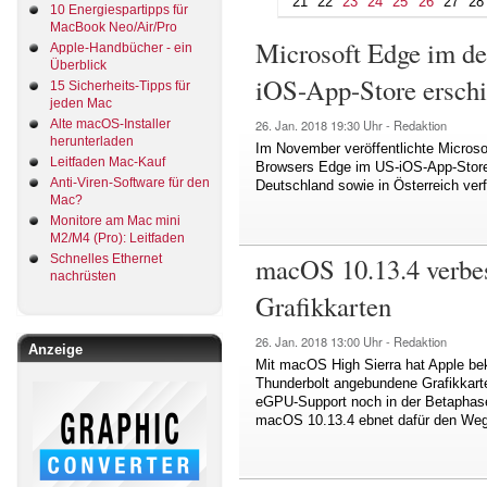
21
22
23
24
25
26
27
28
10 Energiespartipps für
MacBook Neo/Air/Pro
Microsoft Edge im de
Apple-Handbücher - ein
Überblick
iOS-App-Store ersch
15 Sicherheits-Tipps für
jeden Mac
Alte macOS-Installer
26. Jan. 2018
19:30 Uhr -
Redaktion
herunterladen
Im November veröffentlichte Microso
Leitfaden Mac-Kauf
Browsers Edge im US-iOS-App-Store.
Anti-Viren-Software für den
Deutschland sowie in Österreich verf
Mac?
Monitore am Mac mini
M2/M4 (Pro): Leitfaden
macOS 10.13.4 verbes
Schnelles Ethernet
nachrüsten
Grafikkarten
26. Jan. 2018
13:00 Uhr -
Redaktion
Anzeige
Mit macOS High Sierra hat Apple beka
Thunderbolt angebundene Grafikkart
eGPU-Support noch in der Betaphase,
macOS 10.13.4 ebnet dafür den Weg