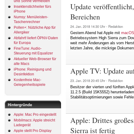
und Sonne vermeiden
Update veröffentlicht
Insektenstichheiler fürs
iPhone
Bereichen
Numsy: Menüleisten-
Taschenrechner
24. Jan. 2018
14:30 Uhr -
Redaktion
Pollen+: Nützliche App für
Allergiker
Gestern Abend hat Apple mit
macOS 
Betriebssystem High Sierra zum Downlo
Abfahrt! liefert ÖPNV-Daten
weit mehr Änderungen als vom Herste
für Europa
letzten Jahre, die mickrige Dokumen
FineTune: Audio-
Steuerung mit Equalizer
Aktueller Web-Browser für
alte Macs
Apple TV: Update auf
iPhone: Reinigung und
Desinfektion
Kostenfreie Mac-
23. Jan. 2018
20:45 Uhr -
Redaktion
Gelegenheitsspiele
Besitzer der vierten und fünften Ap
11.2.5 (Build 15K5552) herunterladen
Stabilitätsoptimierungen sowie Fehle
Hintergründe
Apple: Mac Pro eingestellt
Apple: Drittes große
Mobilmacs: Apple streicht
Ladegerät
Sierra ist fertig
Apple stellt Pro Display