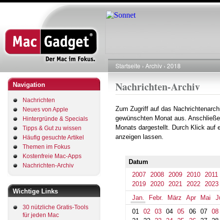
Direkt
zum
Inhalt
Startseite
Archiv
2018
Pfadnavigation
Nachrichten-Archiv
Navigation
Nachrichten
Zum Zugriff auf das Nachrichtenarch
Neues von Apple
gewünschten Monat aus. Anschließe
Hintergründe & Specials
Monats dargestellt. Durch Klick auf
Tipps & Gut zu wissen
anzeigen lassen.
Häufig gesuchte Artikel
Themen im Fokus
Kostenfreie Mac-Apps
Datum
Nachrichten-Archiv
2007
2008
2009
2010
2011
2019
2020
2021
2022
2023
Wichtige Links
Jan.
Febr.
März
Apr
Mai
J
30 nützliche Gratis-Tools
01
02
03
04
05
06
07
08
für jeden Mac