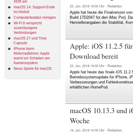
XDR ein
23. Jan. 2018
19:00 Uhr -
Redaktion
macOS 14: Support-Ende
im Herbst
Apple hat heute die Finalversion vo
Build 17D2047 für den iMac Pro). D
Computertastatur reinigen
Herstellerangaben die Stabilität, Kom
Wi-Fi 8 verspricht
zuverlässigere
Verbindungen
macOS 27 und Time
Apple: iOS 11.2.5 fü
Capsule
iPhone beim
Download bereit
Motorradfahren: Apple
warnt vor Schäden am
Kamerasystem
23. Jan. 2018
19:00 Uhr -
Redaktion
Neue Spiele für macOS
Apple hat heute das finale iOS 11.2.
Betriebssystemupdate für iPhone, iP
Verbesserungen und Fehlerkorrekturen
erhältlichen HomePod.
macOS 10.13.3 und iO
Woche
19. Jan. 2018
14:00 Uhr -
Redaktion