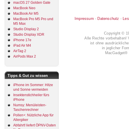
macOS 27 Golden Gate
MacBook Neo
MacBook Air M5
Impressum
-
Datenschutz
-
Les
MacBook Pro M5 Pro und
M5 Max
Studio Display 2
Copyright © 
Studio Display XDR
Alle Rechte vorbehalten! 
iPhone 17e
ist ohne ausdrückli
iPad Air M4
in jeglicher Fo
AirTag 2
MacGadget® i
AirPods Max 2
Tipps & Gut zu wissen
iPhone im Sommer: Hitze
und Sonne vermeiden
Insektenstichheiler fürs
iPhone
Numsy: Menüleisten-
Taschenrechner
Pollen+: Nützliche App für
Allergiker
Abfahrt! liefert ÖPNV-Daten