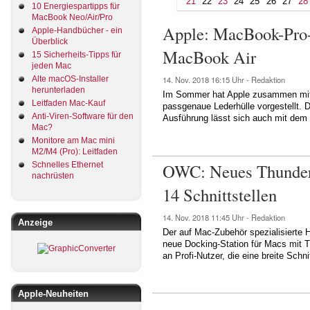
21
22
23
24
25
26
27
28
10 Energiespartipps für
MacBook Neo/Air/Pro
Apple: MacBook-Pro-L
Apple-Handbücher - ein
Überblick
MacBook Air
15 Sicherheits-Tipps für
jeden Mac
Alte macOS-Installer
14. Nov. 2018
16:15 Uhr -
Redaktion
herunterladen
Im Sommer hat Apple zusammen mit
Leitfaden Mac-Kauf
passgenaue Lederhülle vorgestellt. D
Anti-Viren-Software für den
Ausführung lässt sich auch mit dem
Mac?
Monitore am Mac mini
M2/M4 (Pro): Leitfaden
OWC: Neues Thunderb
Schnelles Ethernet
nachrüsten
14 Schnittstellen
14. Nov. 2018
11:45 Uhr -
Redaktion
Anzeige
Der auf Mac-Zubehör spezialisierte 
neue Docking-Station für Macs mit T
an Profi-Nutzer, die eine breite Schn
Apple-Neuheiten