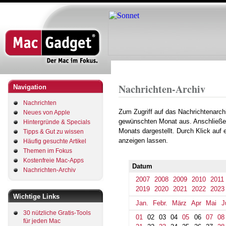
Direkt
zum
Inhalt
Startseite
Archiv
2018
November
Pfadnavigation
Nachrichten-Archiv
Navigation
Nachrichten
Zum Zugriff auf das Nachrichtenarch
Neues von Apple
gewünschten Monat aus. Anschließe
Hintergründe & Specials
Monats dargestellt. Durch Klick auf
Tipps & Gut zu wissen
anzeigen lassen.
Häufig gesuchte Artikel
Themen im Fokus
Kostenfreie Mac-Apps
Datum
Nachrichten-Archiv
2007
2008
2009
2010
2011
2019
2020
2021
2022
2023
Wichtige Links
Jan.
Febr.
März
Apr
Mai
J
30 nützliche Gratis-Tools
01
02
03
04
05
06
07
08
für jeden Mac