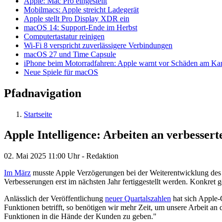
Apple: Mac Pro eingestellt
Mobilmacs: Apple streicht Ladegerät
Apple stellt Pro Display XDR ein
macOS 14: Support-Ende im Herbst
Computertastatur reinigen
Wi-Fi 8 verspricht zuverlässigere Verbindungen
macOS 27 und Time Capsule
iPhone beim Motorradfahren: Apple warnt vor Schäden am K
Neue Spiele für macOS
Pfadnavigation
Startseite
Apple Intelligence: Arbeiten an verbesse
02. Mai 2025
11:00 Uhr -
Redaktion
Im März
musste Apple Verzögerungen bei der Weiterentwicklung des 
Verbesserungen erst im nächsten Jahr fertiggestellt werden. Konkret ge
Anlässlich der Veröffentlichung
neuer Quartalszahlen
hat sich Apple-
Funktionen betrifft, so benötigen wir mehr Zeit, um unsere Arbeit an
Funktionen in die Hände der Kunden zu geben."