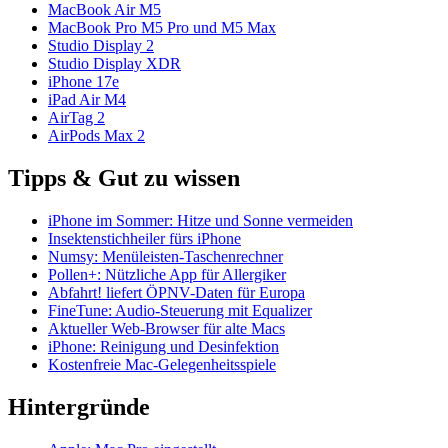
MacBook Air M5
MacBook Pro M5 Pro und M5 Max
Studio Display 2
Studio Display XDR
iPhone 17e
iPad Air M4
AirTag 2
AirPods Max 2
Tipps & Gut zu wissen
iPhone im Sommer: Hitze und Sonne vermeiden
Insektenstichheiler fürs iPhone
Numsy: Menüleisten-Taschenrechner
Pollen+: Nützliche App für Allergiker
Abfahrt! liefert ÖPNV-Daten für Europa
FineTune: Audio-Steuerung mit Equalizer
Aktueller Web-Browser für alte Macs
iPhone: Reinigung und Desinfektion
Kostenfreie Mac-Gelegenheitsspiele
Hintergründe