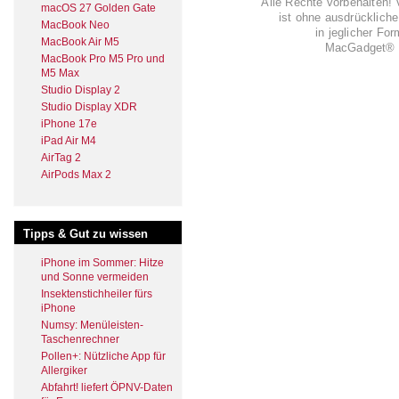
Alle Rechte vorbehalten! 
macOS 27 Golden Gate
ist ohne ausdrückli
MacBook Neo
in jeglicher Fo
MacBook Air M5
MacGadget® i
MacBook Pro M5 Pro und
M5 Max
Studio Display 2
Studio Display XDR
iPhone 17e
iPad Air M4
AirTag 2
AirPods Max 2
Tipps & Gut zu wissen
iPhone im Sommer: Hitze
und Sonne vermeiden
Insektenstichheiler fürs
iPhone
Numsy: Menüleisten-
Taschenrechner
Pollen+: Nützliche App für
Allergiker
Abfahrt! liefert ÖPNV-Daten