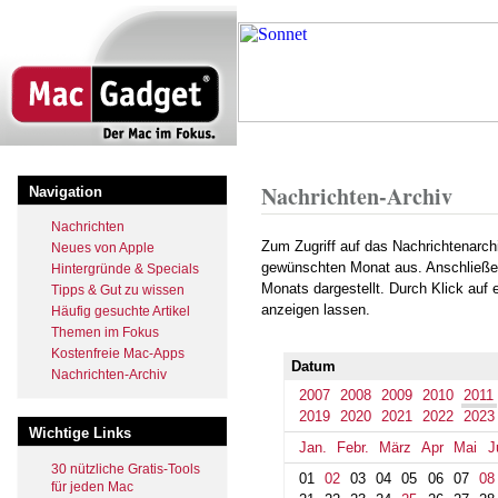
Direkt
zum
Inhalt
Startseite
Archiv
2011
November
Pfadnavigation
Nachrichten-Archiv
Navigation
Nachrichten
Zum Zugriff auf das Nachrichtenarch
Neues von Apple
gewünschten Monat aus. Anschließe
Hintergründe & Specials
Monats dargestellt. Durch Klick auf
Tipps & Gut zu wissen
anzeigen lassen.
Häufig gesuchte Artikel
Themen im Fokus
Kostenfreie Mac-Apps
Datum
Nachrichten-Archiv
2007
2008
2009
2010
2011
2019
2020
2021
2022
2023
Wichtige Links
Jan.
Febr.
März
Apr
Mai
J
30 nützliche Gratis-Tools
01
02
03
04
05
06
07
08
für jeden Mac