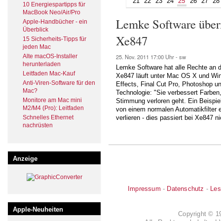
21
22
23
24
25
26
27
28
10 Energiespartipps für
MacBook Neo/Air/Pro
Lemke Software übern
Apple-Handbücher - ein
Überblick
Xe847
15 Sicherheits-Tipps für
jeden Mac
Alte macOS-Installer
25. Nov. 2011
17:00 Uhr -
sw
herunterladen
Lemke Software hat alle Rechte an 
Leitfaden Mac-Kauf
Xe847 läuft unter Mac OS X und Wind
Anti-Viren-Software für den
Effects, Final Cut Pro, Photoshop 
Mac?
Technologie: "Sie verbessert Farben,
Monitore am Mac mini
Stimmung verloren geht. Ein Beispie
M2/M4 (Pro): Leitfaden
von einem normalen Automatikfilter 
Schnelles Ethernet
verlieren - dies passiert bei Xe847 ni
nachrüsten
Anzeige
Impressum
-
Datenschutz
-
Les
Apple-Neuheiten
Copyright © 