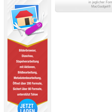
in jeglicher Fo
MacGadget® i