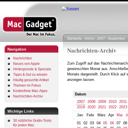
Direkt
zum
Inhalt
Startseite
Archiv
2007
September
Pfadnavigation
Nachrichten-Archiv
Navigation
Nachrichten
Zum Zugriff auf das Nachrichtenarch
Neues von Apple
gewünschten Monat aus. Anschließe
Hintergründe & Specials
Monats dargestellt. Durch Klick auf
Tipps & Gut zu wissen
anzeigen lassen.
Häufig gesuchte Artikel
Themen im Fokus
Kostenfreie Mac-Apps
Datum
Nachrichten-Archiv
2007
2008
2009
2010
2011
2019
2020
2021
2022
2023
Wichtige Links
Jan.
Febr.
März
Apr
Mai
J
30 nützliche Gratis-Tools
01
02
03
04
05
06
07
08
für jeden Mac