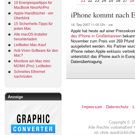
21
22
23
24
25
26
27
28
10 Energiespartipps für
MacBook Neo/Air/Pro
iPhone kommt nach 
Apple-Handbücher - ein
Überblick
15 Sicherheits-Tipps für
18. Sep 2007
11:00 Uhr -
sw
jeden Mac
Apple hat heute auf einer Pressekon
Alte macOS-Installer
des iPhone in Großbritannien
bekannt
herunterladen
November zum Preis von 269 Pfund 
Leitfaden Mac-Kauf
ausgeliefert werden. Als Partner wur
Anti-Viren-Software für den
iPhone neben Apple exklusiv vertrei
Mac?
unterstützt das iPhone auch in Euro
Monitore am Mac mini
Datenübertragung.
M2/M4 (Pro): Leitfaden
Schnelles Ethernet
nachrüsten
Anzeige
Impressum
-
Datenschutz
-
L
Copyright © 
Alle Rechte vorbehalten! 
ist ohne ausdrückli