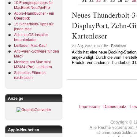
21
22
23
24
25
26
27
28
10 Energiespartipps für
MacBook Neo/Air/Pro
Neues Thunderbolt-
Apple-Handbücher - ein
Überblick
DisplayPort, Zehn-Gi
15 Sicherheits-Tipps für
jeden Mac
Kartenleser
Alte macOS-Installer
herunterladen
20. Aug. 2018
11:30 Uhr -
Redaktion
Leitfaden Mac-Kauf
Anti-Viren-Software für den
Akitio hat eine neue Docking-Statio
Mac?
angekündigt. Durch die vom Herstell
Monitore am Mac mini
Produkt von anderen Thunderbolt-3-
M2/M4 (Pro): Leitfaden
Schnelles Ethernet
nachrüsten
Anzeige
Impressum
-
Datenschutz
-
Les
Copyright © 
Alle Rechte vorbehalten! 
Apple-Neuheiten
ist ohne ausdrückli