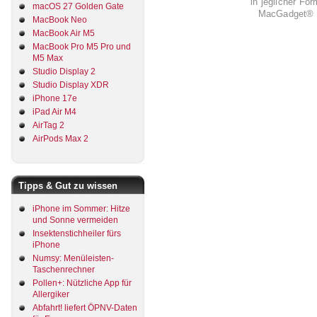
in jeglicher Fo
macOS 27 Golden Gate
MacGadget® i
MacBook Neo
MacBook Air M5
MacBook Pro M5 Pro und
M5 Max
Studio Display 2
Studio Display XDR
iPhone 17e
iPad Air M4
AirTag 2
AirPods Max 2
Tipps & Gut zu wissen
iPhone im Sommer: Hitze
und Sonne vermeiden
Insektenstichheiler fürs
iPhone
Numsy: Menüleisten-
Taschenrechner
Pollen+: Nützliche App für
Allergiker
Abfahrt! liefert ÖPNV-Daten