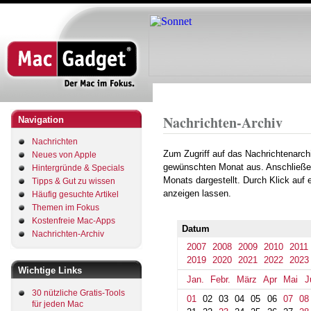
Direkt
zum
Inhalt
Startseite
Archiv
2018
August
Pfadnavigation
Nachrichten-Archiv
Navigation
Nachrichten
Zum Zugriff auf das Nachrichtenarch
Neues von Apple
gewünschten Monat aus. Anschließe
Hintergründe & Specials
Monats dargestellt. Durch Klick auf
Tipps & Gut zu wissen
anzeigen lassen.
Häufig gesuchte Artikel
Themen im Fokus
Kostenfreie Mac-Apps
Datum
Nachrichten-Archiv
2007
2008
2009
2010
2011
2019
2020
2021
2022
2023
Wichtige Links
Jan.
Febr.
März
Apr
Mai
J
30 nützliche Gratis-Tools
01
02
03
04
05
06
07
08
für jeden Mac