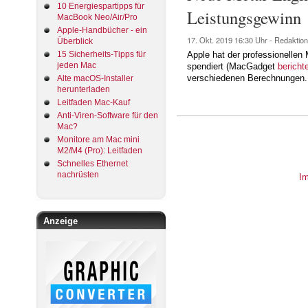
10 Energiespartipps für
Leistungsgewinn
MacBook Neo/Air/Pro
Apple-Handbücher - ein
17. Okt. 2019
16:30 Uhr -
Redaktion
Überblick
15 Sicherheits-Tipps für
Apple hat der professionellen
jeden Mac
spendiert (MacGadget
bericht
verschiedenen Berechnungen. 
Alte macOS-Installer
herunterladen
Leitfaden Mac-Kauf
Anti-Viren-Software für den
Mac?
Monitore am Mac mini
M2/M4 (Pro): Leitfaden
Schnelles Ethernet
nachrüsten
I
Anzeige