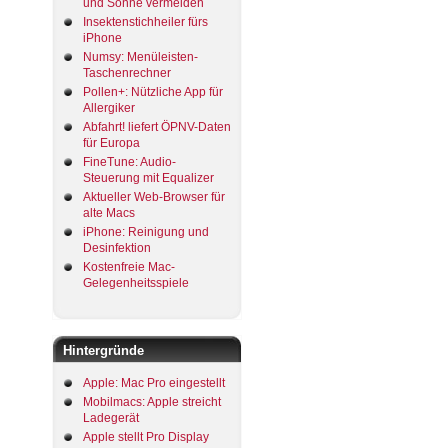
und Sonne vermeiden
Insektenstichheiler fürs
iPhone
Numsy: Menüleisten-
Taschenrechner
Pollen+: Nützliche App für
Allergiker
Abfahrt! liefert ÖPNV-Daten
für Europa
FineTune: Audio-
Steuerung mit Equalizer
Aktueller Web-Browser für
alte Macs
iPhone: Reinigung und
Desinfektion
Kostenfreie Mac-
Gelegenheitsspiele
Hintergründe
Apple: Mac Pro eingestellt
Mobilmacs: Apple streicht
Ladegerät
Apple stellt Pro Display