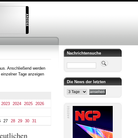
Nachrichtensuche
Suche
aus. Anschließend werden
 einzelner Tage anzeigen
Die News der letzten
2023
2024
2025
2026
6
27
28
29
30
31
eutlichen