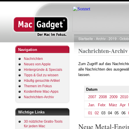
Startseite
Archiv
2019
Octob
Pfadnavigation
Nachrichten-Archiv
Navigation
Nachrichten
Zum Zugriff auf das Nachrich
Neues von Apple
alle Nachrichten des ausgewäh
Hintergründe & Specials
lassen.
Tipps & Gut zu wissen
Häufig gesuchte Artikel
Themen im Fokus
Datum
Kostenfreie Mac-Apps
2007
2008
2009
2010
Nachrichten-Archiv
Jan.
Febr.
März
Apr
Wichtige Links
01
02
03
04
05
06
30 nützliche Gratis-Tools
Neue Metal-Engin
für jeden Mac