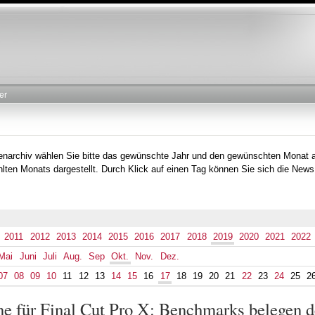
Direkt
zum
Inhalt
er
tenarchiv wählen Sie bitte das gewünschte Jahr und den gewünschten Monat 
lten Monats dargestellt. Durch Klick auf einen Tag können Sie sich die News
2011
2012
2013
2014
2015
2016
2017
2018
2019
2020
2021
2022
Mai
Juni
Juli
Aug.
Sep
Okt.
Nov.
Dez.
07
08
09
10
11
12
13
14
15
16
17
18
19
20
21
22
23
24
25
2
e für Final Cut Pro X: Benchmarks belegen d