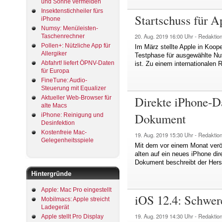
und Sonne vermeiden
Insektenstichheiler fürs
Startschuss für A
iPhone
Numsy: Menüleisten-
20. Aug. 2019
16:00 Uhr -
Redaktio
Taschenrechner
Pollen+: Nützliche App für
Im März stellte Apple in Koop
Allergiker
Testphase für ausgewählte Nut
Abfahrt! liefert ÖPNV-Daten
ist. Zu einem internationalen
für Europa
FineTune: Audio-
Steuerung mit Equalizer
Direkte iPhone-Da
Aktueller Web-Browser für
alte Macs
Dokument
iPhone: Reinigung und
Desinfektion
Kostenfreie Mac-
19. Aug. 2019
15:30 Uhr -
Redaktio
Gelegenheitsspiele
Mit dem vor einem Monat verö
alten auf ein neues iPhone di
Dokument beschreibt der Herste
Hintergründe
Apple: Mac Pro eingestellt
iOS 12.4: Schwere
Mobilmacs: Apple streicht
Ladegerät
19. Aug. 2019
14:30 Uhr -
Redaktio
Apple stellt Pro Display