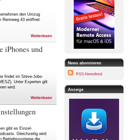
Unternehmen den Umzug
m Rennweg 43 eröffnet.
Weiterlesen
ue iPhones und
News abonnieren
RSS-Newsfeed
ie findet im Steve-Jobs-
MESZ). Unter Experten gilt
ren wird.
Anzeige
Weiterlesen
instellungen
en gibt es Einzel-
dcasts. Gleichzeitig wird
en Betriebssysteme die