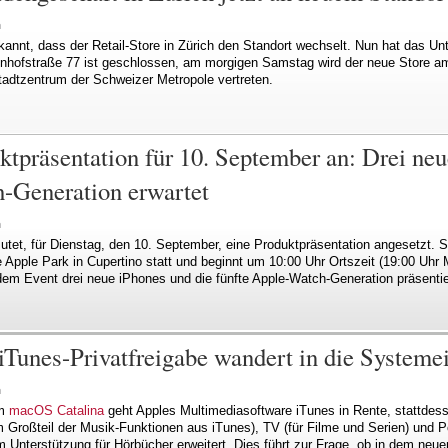
n
kannt, dass der Retail-Store in Zürich den Standort wechselt. Nun hat das 
hnhofstraße 77 ist geschlossen, am morgigen Samstag wird der neue Store a
Stadtzentrum der Schweizer Metropole vertreten.
ktpräsentation für 10. September an: Drei ne
-Generation erwartet
n
utet, für Dienstag, den 10. September, eine Produktpräsentation angesetzt. S
e Apple Park in Cupertino statt und beginnt um 10:00 Uhr Ortszeit (19:00 Uhr 
 dem Event drei neue iPhones und die fünfte Apple-Watch-Generation präsentie
Tunes-Privatfreigabe wandert in die Systeme
n
em
macOS Catalina
geht Apples Multimediasoftware iTunes in Rente, stattdess
Großteil der Musik-Funktionen aus iTunes), TV (für Filme und Serien) und Po
Unterstützung für Hörbücher erweitert. Dies führt zur Frage, ob in dem neu