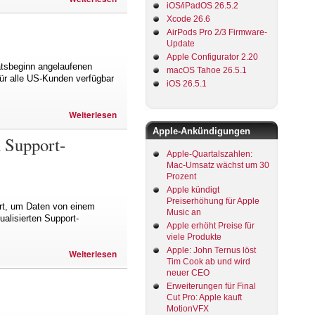
iOS/iPadOS 26.5.2
Xcode 26.6
AirPods Pro 2/3 Firmware-
Update
Apple Configurator 2.20
atsbeginn angelaufenen
macOS Tahoe 26.5.1
ür alle US-Kunden verfügbar
iOS 26.5.1
Weiterlesen
Apple-Ankündigungen
n Support-
Apple-Quartalszahlen:
Mac-Umsatz wächst um 30
Prozent
Apple kündigt
Preiserhöhung für Apple
hrt, um Daten von einem
Music an
alisierten Support-
Apple erhöht Preise für
viele Produkte
Apple: John Ternus löst
Weiterlesen
Tim Cook ab und wird
neuer CEO
Erweiterungen für Final
Cut Pro: Apple kauft
MotionVFX