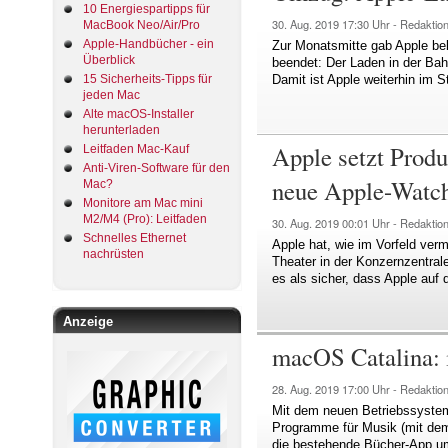
10 Energiespartipps für
30. Aug. 2019
17:30 Uhr -
Redaktio
MacBook Neo/Air/Pro
Apple-Handbücher - ein
Zur Monatsmitte gab Apple be
Überblick
beendet: Der Laden in der Ba
15 Sicherheits-Tipps für
Damit ist Apple weiterhin im 
jeden Mac
Alte macOS-Installer
herunterladen
Apple setzt Produ
Leitfaden Mac-Kauf
Anti-Viren-Software für den
neue Apple-Watch
Mac?
Monitore am Mac mini
M2/M4 (Pro): Leitfaden
30. Aug. 2019
00:01 Uhr -
Redaktio
Schnelles Ethernet
Apple hat, wie im Vorfeld verm
nachrüsten
Theater in der Konzernzentral
es als sicher, dass Apple auf
Anzeige
macOS Catalina: i
28. Aug. 2019
17:00 Uhr -
Redaktio
Mit dem neuen Betriebssyst
Programme für Musik (mit dem 
die bestehende Bücher-App um 