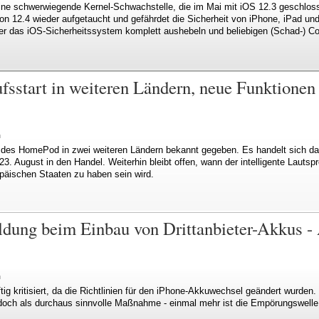
ine schwerwiegende Kernel-Schwachstelle, die im Mai mit iOS 12.3 geschlosse
on 12.4 wieder aufgetaucht und gefährdet die Sicherheit von iPhone, iPad und
er das iOS-Sicherheitssystem komplett aushebeln und beliebigen (Schad-) C
sstart in weiteren Ländern, neue Funktione
n
g des HomePod in zwei weiteren Ländern bekannt gegeben. Es handelt sich d
 August in den Handel. Weiterhin bleibt offen, wann der intelligente Lautspr
päischen Staaten zu haben sein wird.
dung beim Einbau von Drittanbieter-Akkus - 
n
tig kritisiert, da die Richtlinien für den iPhone-Akkuwechsel geändert wurden
doch als durchaus sinnvolle Maßnahme - einmal mehr ist die Empörungswelle i