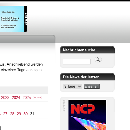
Nachrichtensuche
Suche
aus. Anschließend werden
 einzelner Tage anzeigen
Die News der letzten
2023
2024
2025
2026
6
27
28
29
30
31
t