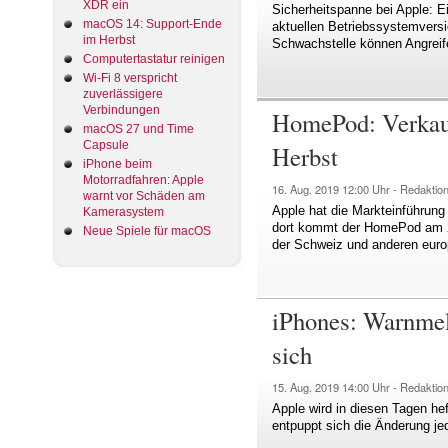
XDR ein
Sicherheitspanne bei Apple: E
macOS 14: Support-Ende
aktuellen Betriebssystemversi
im Herbst
Schwachstelle können Angreif
Computertastatur reinigen
Wi-Fi 8 verspricht
zuverlässigere
Verbindungen
HomePod: Verkauf
macOS 27 und Time
Capsule
Herbst
iPhone beim
Motorradfahren: Apple
16. Aug. 2019
12:00 Uhr -
Redaktio
warnt vor Schäden am
Apple hat die Markteinführun
Kamerasystem
dort kommt der HomePod am 23.
Neue Spiele für macOS
der Schweiz und anderen euro
iPhones: Warnmel
sich
15. Aug. 2019
14:00 Uhr -
Redaktio
Apple wird in diesen Tagen hef
entpuppt sich die Änderung je