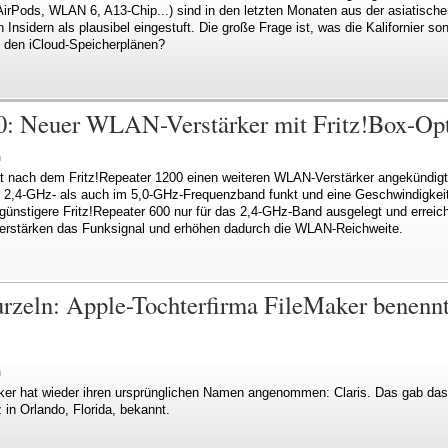
irPods, WLAN 6, A13-Chip...) sind in den letzten Monaten aus der asiatischen
Insidern als plausibel eingestuft. Die große Frage ist, was die Kalifornier so
i den iCloud-Speicherplänen?
00: Neuer WLAN-Verstärker mit Fritz!Box-Op
n
hat nach dem Fritz!Repeater 1200 einen weiteren WLAN-Verstärker angekündig
m 2,4-GHz- als auch im 5,0-GHz-Frequenzband funkt und eine Geschwindigkei
r günstigere Fritz!Repeater 600 nur für das 2,4-GHz-Band ausgelegt und errei
erstärken das Funksignal und erhöhen dadurch die WLAN-Reichweite.
zeln: Apple-Tochterfirma FileMaker benennt 
n
aker hat wieder ihren ursprünglichen Namen angenommen: Claris. Das gab da
in Orlando, Florida, bekannt.