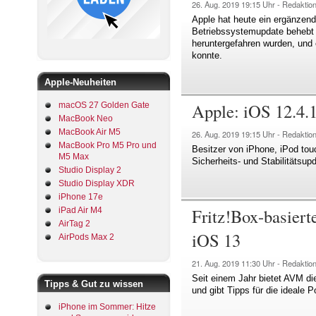
26. Aug. 2019
19:15 Uhr -
Redaktio
Apple hat heute ein ergänzend
Betriebssystemupdate behebt
heruntergefahren wurden, und 
konnte.
Apple-Neuheiten
Apple: iOS 12.4.1
macOS 27 Golden Gate
MacBook Neo
MacBook Air M5
26. Aug. 2019
19:15 Uhr -
Redaktio
MacBook Pro M5 Pro und
Besitzer von iPhone, iPod touc
M5 Max
Sicherheits- und Stabilitätsup
Studio Display 2
Studio Display XDR
iPhone 17e
Fritz!Box-basier
iPad Air M4
AirTag 2
iOS 13
AirPods Max 2
21. Aug. 2019
11:30 Uhr -
Redaktio
Seit einem Jahr bietet AVM di
Tipps & Gut zu wissen
und gibt Tipps für die ideale 
iPhone im Sommer: Hitze