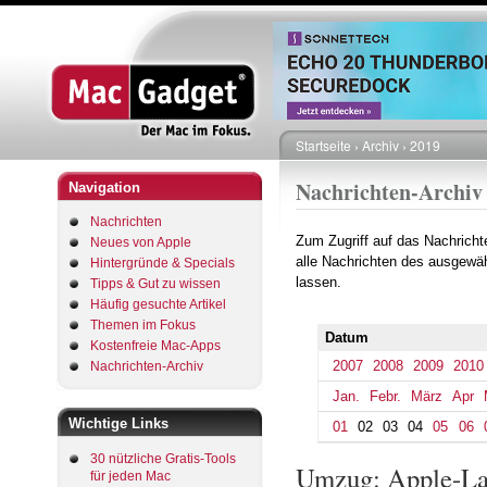
Startseite
Archiv
2019
Pfadnavigation
Nachrichten-Archiv
Navigation
Nachrichten
Zum Zugriff auf das Nachrich
Neues von Apple
alle Nachrichten des ausgewäh
Hintergründe & Specials
lassen.
Tipps & Gut zu wissen
Häufig gesuchte Artikel
Themen im Fokus
Datum
Kostenfreie Mac-Apps
2007
2008
2009
2010
Nachrichten-Archiv
Jan.
Febr.
März
Apr
Wichtige Links
01
02
03
04
05
06
30 nützliche Gratis-Tools
Umzug: Apple-Lad
für jeden Mac