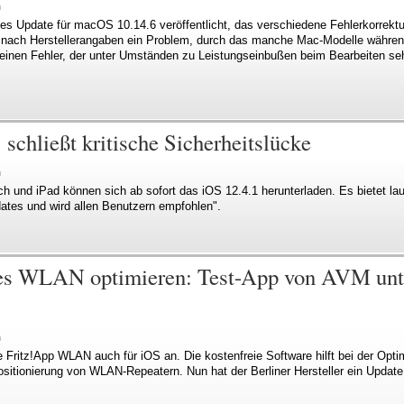
n
es Update für macOS 10.14.6 veröffentlicht, das verschiedene Fehlerkorrektu
 nach Herstellerangaben ein Problem, durch das manche Mac-Modelle währe
einen Fehler, der unter Umständen zu Leistungseinbußen beim Bearbeiten seh
 schließt kritische Sicherheitslücke
n
h und iPad können sich ab sofort das iOS 12.4.1 herunterladen. Es bietet lau
dates und wird allen Benutzern empfohlen".
tes WLAN optimieren: Test-App von AVM unter
n
e Fritz!App WLAN auch für iOS an. Die kostenfreie Software hilft bei der Op
Positionierung von WLAN-Repeatern. Nun hat der Berliner Hersteller ein Update 