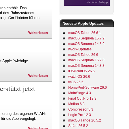
ren enthält. Das
nd des Ruhezustands
r großer Dateien führen
Neueste Apple-Updates
Weiterlesen
macOS Tahoe 26.6.1
macOS Sequoia 15.7.9
macOS Sonoma 14.8.9
iWork-Updates
macOS Tahoe 26.6
macOS Sequoia 15.7.8
t Apple "wichtige
macOS Sonoma 14.8.8
iOS/iPadOS 26.6
Weiterlesen
watchOS 26.6
tvOS 26.6
stützt jetzt
HomePod-Software 26.6
MainStage 4.3
Final Cut Pro 12.3
Motion 6.3
Compressor 5.3
timierung des eigenen WLANs
Logic Pro 12.3
für die App vorgelegt.
macOS Tahoe 26.5.2
Safari 26.5.2
Weiterlesen