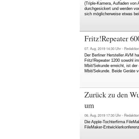
(Triple-Kamera, Aufladen von A
durchgesickert und werden von 
sich möglicherweise etwas be
Fritz!Repeater 6
07. Aug. 2019
14:30 Uhr -
Redaktio
Der Berliner Hersteller AVM 
Fritz!Repeater 1200 sowohl i
Mbit/Sekunde erreicht, ist de
Mbit/Sekunde. Beide Geräte v
Zurück zu den Wur
um
06. Aug. 2019
17:30 Uhr -
Redaktio
Die Apple-Tochterfirma FileM
FileMaker-Entwicklerkonferenz 