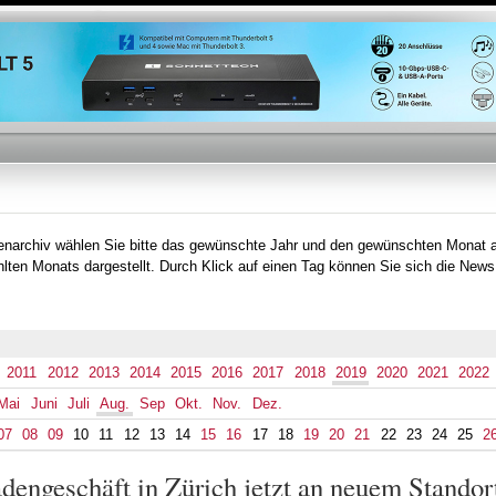
Direkt
zum
Inhalt
tenarchiv wählen Sie bitte das gewünschte Jahr und den gewünschten Monat 
lten Monats dargestellt. Durch Klick auf einen Tag können Sie sich die News
2011
2012
2013
2014
2015
2016
2017
2018
2019
2020
2021
2022
Mai
Juni
Juli
Aug.
Sep
Okt.
Nov.
Dez.
07
08
09
10
11
12
13
14
15
16
17
18
19
20
21
22
23
24
25
2
engeschäft in Zürich jetzt an neuem Standor