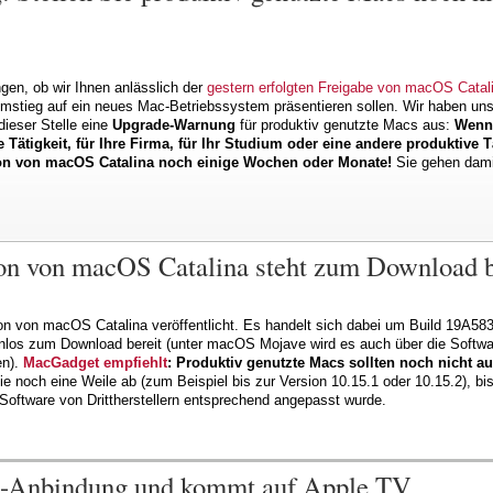
gen, ob wir Ihnen anlässlich der
gestern erfolgten Freigabe von macOS Catal
Umstieg auf ein neues Mac-Betriebssystem präsentieren sollen. Wir haben u
ieser Stelle eine
Upgrade-Warnung
für produktiv genutzte Macs aus:
Wenn 
ge Tätigkeit, für Ihre Firma, für Ihr Studium oder eine andere produktive 
tion von macOS Catalina noch einige Wochen oder Monate!
Sie gehen dami
ion von macOS Catalina steht zum Download b
ion von macOS Catalina veröffentlicht. Es handelt sich dabei um Build 19A5
los zum Download bereit (unter macOS Mojave wird es auch über die Softwar
en).
MacGadget empfiehlt
: Produktiv genutzte Macs sollten noch nicht a
e noch eine Weile ab (zum Beispiel bis zur Version 10.15.1 oder 10.15.2), 
 Software von Drittherstellern entsprechend angepasst wurde.
iri-Anbindung und kommt auf Apple TV