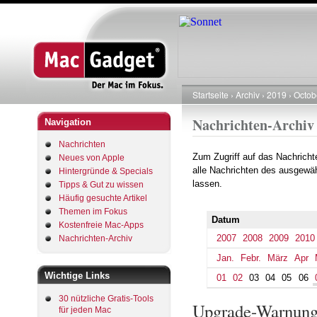
Startseite
Archiv
2019
Octob
Pfadnavigation
Nachrichten-Archiv
Navigation
Nachrichten
Zum Zugriff auf das Nachrich
Neues von Apple
alle Nachrichten des ausgewäh
Hintergründe & Specials
lassen.
Tipps & Gut zu wissen
Häufig gesuchte Artikel
Themen im Fokus
Datum
Kostenfreie Mac-Apps
2007
2008
2009
2010
Nachrichten-Archiv
Jan.
Febr.
März
Apr
Wichtige Links
01
02
03
04
05
06
30 nützliche Gratis-Tools
Upgrade-Warnung:
für jeden Mac