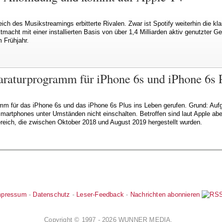
eich des Musikstreamings erbitterte Rivalen. Zwar ist Spotify weiterhin die k
macht mit einer installierten Basis von über 1,4 Milliarden aktiv genutzter Ge
 Frühjahr.
araturprogramm für iPhone 6s und iPhone 6s 
mm für das iPhone 6s und das iPhone 6s Plus ins Leben gerufen. Grund: Aufg
artphones unter Umständen nicht einschalten. Betroffen sind laut Apple ab
ich, die zwischen Oktober 2018 und August 2019 hergestellt wurden.
mpressum
-
Datenschutz
-
Leser-Feedback
-
Nachrichten abonnieren
Copyright © 1997 - 2026 WUNNER MEDIA.