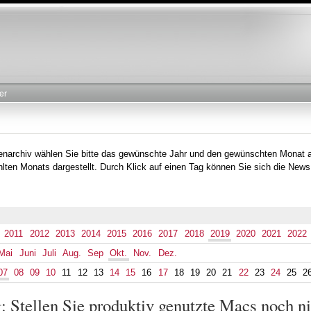
Direkt
zum
Inhalt
er
tenarchiv wählen Sie bitte das gewünschte Jahr und den gewünschten Monat 
lten Monats dargestellt. Durch Klick auf einen Tag können Sie sich die News
2011
2012
2013
2014
2015
2016
2017
2018
2019
2020
2021
2022
Mai
Juni
Juli
Aug.
Sep
Okt.
Nov.
Dez.
07
08
09
10
11
12
13
14
15
16
17
18
19
20
21
22
23
24
25
2
 Stellen Sie produktiv genutzte Macs noch n