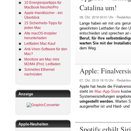
10 Energiespartipps für
Catalina um!
MacBook Neo/Air/Pro
Apple-Handbücher - ein
08. Okt. 2019
00:01 Uhr -
Redaktion
Überblick
15 Sicherheits-Tipps für
Lange haben wir mit uns gerun
jeden Mac
gewohnten Leitfaden für den 
entschieden und sprechen an d
Alte macOS-Installer
herunterladen
Beruf, für Ihre selbstständi
warten Sie mit der Installa
Leitfaden Mac-Kauf
dem Weg.
Anti-Viren-Software für den
Mac?
Monitore am Mac mini
M2/M4 (Pro): Leitfaden
Apple: Finalvers
Schnelles Ethernet
nachrüsten
07. Okt. 2019
19:15 Uhr -
Redaktion
Apple hat heute die Finalvers
steht im
Mac-App-Store
kosten
Anzeige
Systemeinstellungen angebot
umgestellt werden.
Warten Si
ausgereifter ist und Hard- und
Apple-Neuheiten
Spotify erhält S