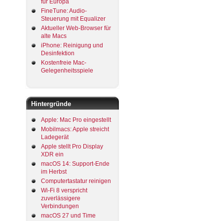
für Europa
FineTune: Audio-
Steuerung mit Equalizer
Aktueller Web-Browser für
alte Macs
iPhone: Reinigung und
Desinfektion
Kostenfreie Mac-
Gelegenheitsspiele
Hintergründe
Apple: Mac Pro eingestellt
Mobilmacs: Apple streicht
Ladegerät
Apple stellt Pro Display
XDR ein
macOS 14: Support-Ende
im Herbst
Computertastatur reinigen
Wi-Fi 8 verspricht
zuverlässigere
Verbindungen
macOS 27 und Time