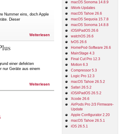
macOS Sonoma 14.8.9
iWork-Updates
macOS Tahoe 26.6
lare Nummer eins, doch Apple
macOS Sequoia 15.7.8
räte. Dieser
macOS Sonoma 14.8.8
iOS/iPadOS 26.6
Weiterlesen
watchOS 26.6
tvOS 26.6
Plus
HomePod-Software 26.6
MainStage 4.3
Final Cut Pro 12.3
rund einer defekten
Motion 6.3
er nur Geräte aus einem
Compressor 5.3
Logic Pro 12.3
macOS Tahoe 26.5.2
Weiterlesen
Safari 26.5.2
iOS/iPadOS 26.5.2
Xcode 26.6
AirPods Pro 2/3 Firmware-
Update
Apple Configurator 2.20
macOS Tahoe 26.5.1
iOS 26.5.1