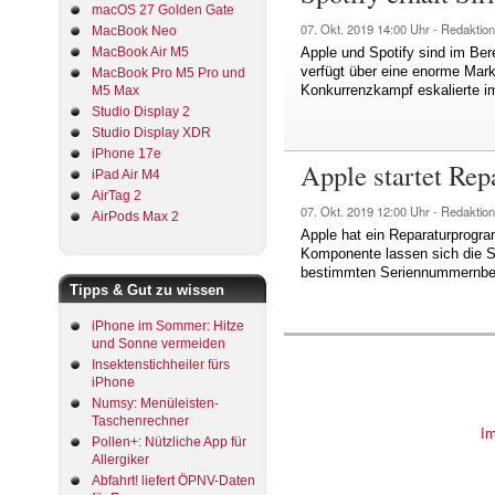
macOS 27 Golden Gate
07. Okt. 2019
14:00 Uhr -
Redaktion
MacBook Neo
MacBook Air M5
Apple und Spotify sind im Ber
verfügt über eine enorme Markt
MacBook Pro M5 Pro und
Konkurrenzkampf eskalierte im
M5 Max
Studio Display 2
Studio Display XDR
iPhone 17e
Apple startet Rep
iPad Air M4
AirTag 2
07. Okt. 2019
12:00 Uhr -
Redaktion
AirPods Max 2
Apple hat ein Reparaturprogra
Komponente lassen sich die Sm
bestimmten Seriennummernbere
Tipps & Gut zu wissen
iPhone im Sommer: Hitze
und Sonne vermeiden
Insektenstichheiler fürs
iPhone
Numsy: Menüleisten-
Taschenrechner
I
Pollen+: Nützliche App für
Allergiker
Abfahrt! liefert ÖPNV-Daten