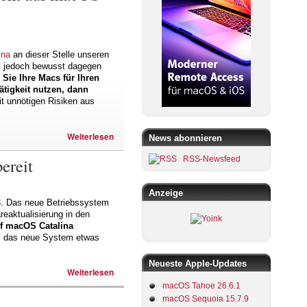
ina
an dieser Stelle unseren
ns jedoch bewusst dagegen
Sie Ihre Macs für Ihren
Tätigkeit nutzen, dann
t unnötigen Risiken aus
Weiterlesen
News abonnieren
ereit
RSS-Newsfeed
Anzeige
83. Das neue Betriebssystem
eaktualisierung in den
uf macOS Catalina
bis das neue System etwas
Neueste Apple-Updates
Weiterlesen
macOS Tahoe 26.6.1
macOS Sequoia 15.7.9