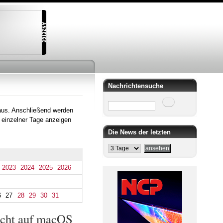
Nachrichtensuche
Suche
aus. Anschließend werden
 einzelner Tage anzeigen
Die News der letzten
2023
2024
2025
2026
6
27
28
29
30
31
icht auf macOS